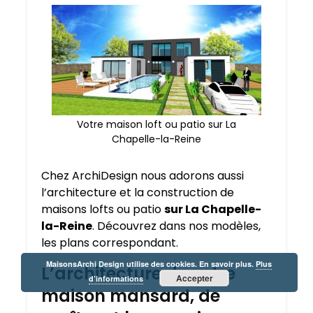
Votre maison loft ou patio sur La
Chapelle-la-Reine
Chez ArchiDesign nous adorons aussi
l’architecture et la construction de
maisons lofts ou patio
sur La Chapelle-
la-Reine
. Découvrez dans nos modèles,
les plans correspondant.
MaisonsArchi Design utilise des cookies. En savoir plus.
Plus
L’architecture de votre
Accepter
d’informations
maison mansard, de