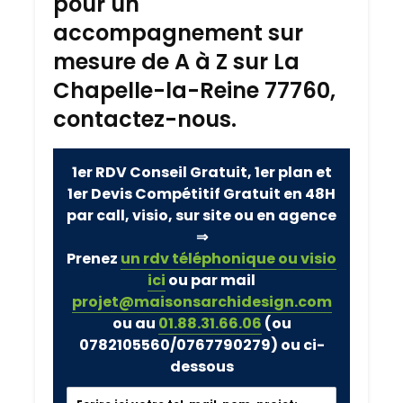
pour un
accompagnement sur
mesure de A à Z sur La
Chapelle-la-Reine 77760,
contactez-nous.
1er RDV Conseil Gratuit, 1er plan et
1er Devis Compétitif Gratuit en 48H
par call, visio, sur site ou en agence
⇒
Prenez
un rdv téléphonique ou visio
ici
ou par mail
projet@maisonsarchidesign.com
ou au
01.88.31.66.06
(ou
0782105560/0767790279)
ou ci-
dessous