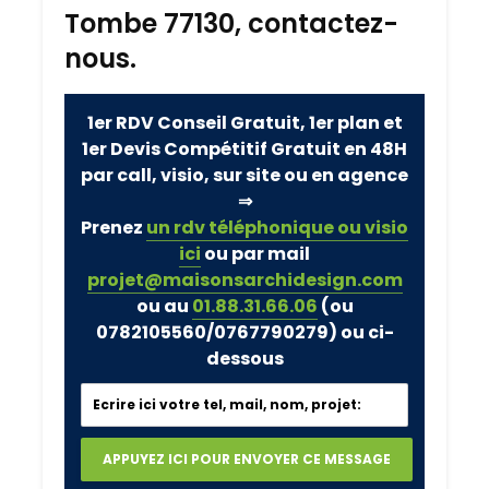
Tombe 77130, contactez-
nous.
1er RDV Conseil Gratuit, 1er plan et
1er Devis Compétitif Gratuit en 48H
par call, visio, sur site ou en agence
⇒
Prenez
un rdv téléphonique ou visio
ici
ou par mail
projet@maisonsarchidesign.com
ou au
01.88.31.66.06
(ou
0782105560/0767790279)
ou ci-
dessous