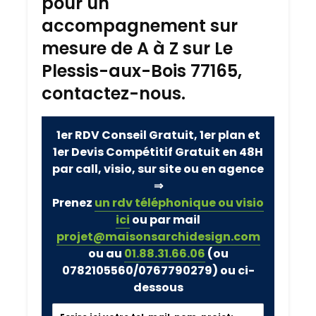
pour un
accompagnement sur
mesure de A à Z sur Le
Plessis-aux-Bois 77165,
contactez-nous.
1er RDV Conseil Gratuit, 1er plan et
1er Devis Compétitif Gratuit en 48H
par call, visio, sur site ou en agence
⇒
Prenez
un rdv téléphonique ou visio
ici
ou par mail
projet@maisonsarchidesign.com
ou au
01.88.31.66.06
(ou
0782105560/0767790279)
ou ci-
dessous