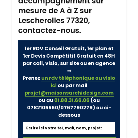
accompagnement sur
mesure de A à Z sur
Lescherolles 77320,
contactez-nous.
1er RDV Conseil Gratuit, 1er plan et
1er Devis Compétitif Gratuit en 48H
par call, visio, sur site ou en agence
⇒
Prenez
un rdv téléphonique ou visio
ici
ou par mail
projet@maisonsarchidesign.com
ou au
01.88.31.66.06
(ou
0782105560/0767790279)
ou ci-
dessous