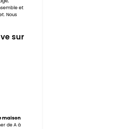
age,
ensemble et
et. Nous
ve sur
e maison
er de A à