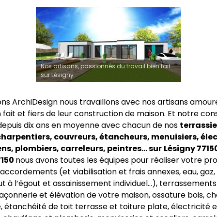
Nos artisans, passionnés du travail bien fait
sur Lésigny
ns ArchiDesign nous travaillons avec nos artisans amour
n fait et fiers de leur construction de maison. Et notre co
depuis dix ans en moyenne avec chacun de nos
terrassie
harpentiers, couvreurs, étancheurs, menuisiers, élec
s, plombiers, carreleurs, peintres… sur
Lésigny 77150
7150
nous avons toutes les équipes pour réaliser votre pro
accordements (et viabilisation et frais annexes, eau, gaz, 
ut à l’égout et assainissement individuel…), terrassements
açonnerie et élévation de votre maison, ossature bois, c
 étanchéité de toit terrasse et toiture plate, électricité e