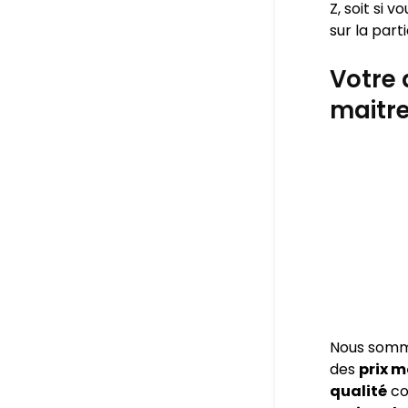
Z, soit si 
sur la part
Votre 
maitre
Nous som
des
prix 
qualité
co