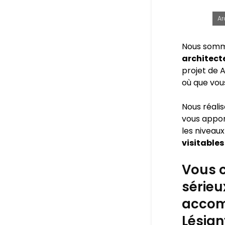
Ar
Nous somm
architecte
projet de A
où que vou
Nous réali
vous appo
les niveaux
visitables
Vous c
sérieu
accom
Lésign