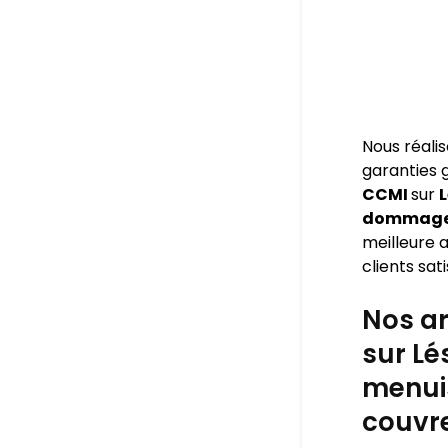
Nous réali
garanties
CCMI
sur
L
dommage o
meilleure a
clients sati
Nos ar
sur Lé
menuis
couvre