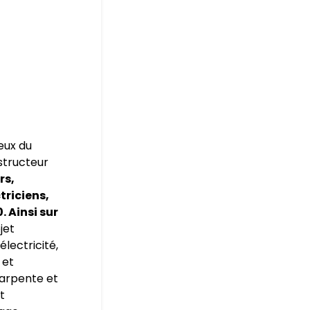
eux du
nstructeur
rs,
triciens,
. Ainsi sur
jet
électricité,
 et
harpente et
t