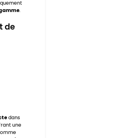
niquement
e gamme
.
t de
cte
dans
frant une
s comme