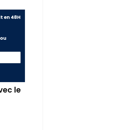
it en 48H
ou
vec le