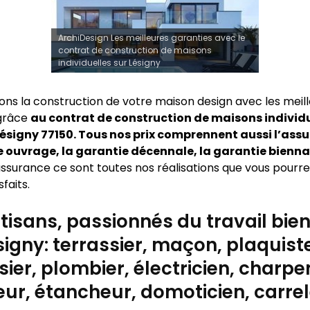
ArchiDesign Les meilleures garanties avec le
contrat de construction de maisons
individuelles sur Lésigny
sons la construction de votre maison design avec les meil
 grâce
au contrat de construction de maisons individu
ésigny 77150. Tous nos prix comprennent aussi l’ass
uvrage, la garantie décennale, la garantie bienna
ssurance ce sont toutes nos réalisations que vous pourrez
sfaits.
tisans, passionnés du travail bien 
signy: terrassier, maçon, plaquist
ier, plombier, électricien, charpen
ur, étancheur, domoticien, carre