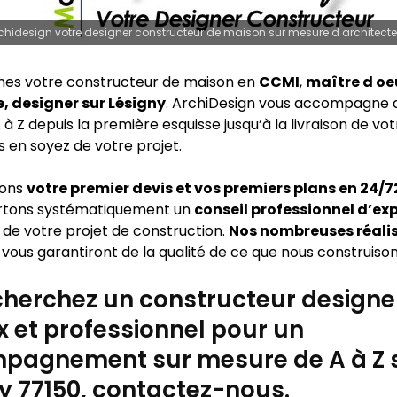
chidesign votre designer constructeur de maison sur mesure d architecte
es votre constructeur de maison en
CCMI
,
maître d oe
, designer sur Lésigny
. ArchiDesign vous accompagne 
 à Z depuis la première esquisse jusqu’à la livraison de vo
s en soyez de votre projet.
sons
votre premier devis et vos premiers plans en 24/
rtons systématiquement un
conseil professionnel d’ex
 de votre projet de construction.
Nos nombreuses réali
vous garantiront de la qualité de ce que nous construison
herchez un constructeur designe
x et professionnel pour un
pagnement sur mesure de A à Z 
y 77150, contactez-nous.