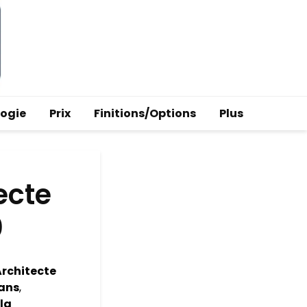
logie
Prix
Finitions/Options
Plus
ecte
0
Architecte
pans
,
 la