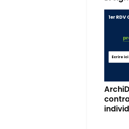
1er RDV 
pr
ArchiD
contra
indivi