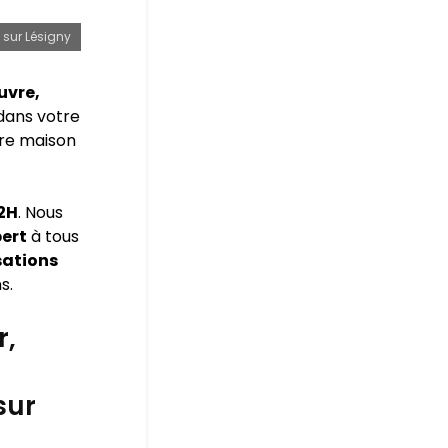
 sur Lésigny
uvre,
dans votre
tre maison
72H
. Nous
pert
à tous
sations
s.
r,
sur