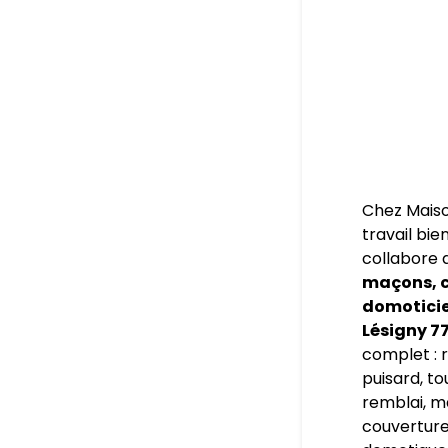
Chez Maiso
travail bie
collabore 
maçons, c
domoticien
Lésigny 7
complet : r
puisard, to
remblai, m
couverture,