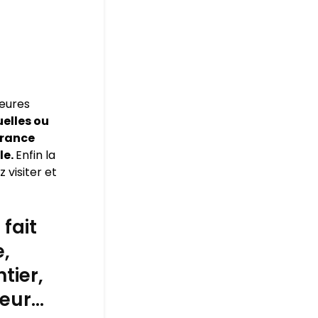
leures
elles ou
urance
le.
Enfin la
 visiter et
fait
e,
tier,
leur…