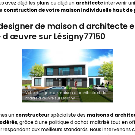
vous avez déjà les plans ou déjà un
architecte
intervenir u
ie
construction de votre maison individuelle haut d
designer de maison d architecte e
 d œuvre sur Lésigny77150
Votre designer de maison d architecte et de
maitre d œuvre sur Lésigny
mes un
constructeur
spécialiste des
maisons d archite
modérés
, grâce à une politique d achat maîtrisé tout en of
rrespondant aux meilleurs standards. Nous intervenon