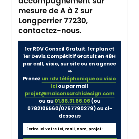
accompagnement sur
mesure de A à Z sur
Longperrier 77230,
contactez-nous.
1er RDV Conseil Gratuit, 1er plan et
1er Devis Compétitif Gratuit en 48H
par call, visio, sur site ou en agence
⇒
Prenez
un rdv téléphonique ou visio
ici
ou par mail
projet@maisonsarchidesign.com
ou au
01.88.31.66.06
(ou
0782105560/0767790279)
ou ci-
dessous