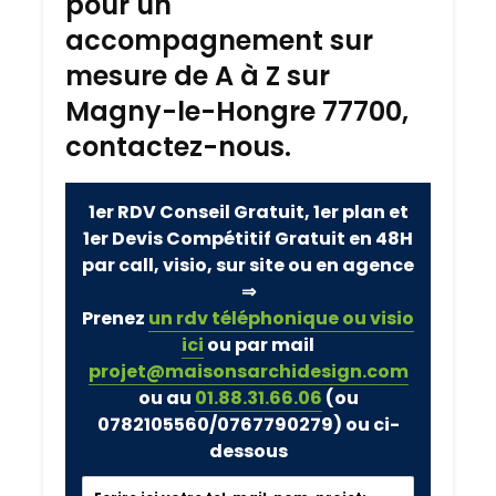
pour un
accompagnement sur
mesure de A à Z sur
Magny-le-Hongre 77700,
contactez-nous.
1er RDV Conseil Gratuit, 1er plan et
1er Devis Compétitif Gratuit en 48H
par call, visio, sur site ou en agence
⇒
Prenez
un rdv téléphonique ou visio
ici
ou par mail
projet@maisonsarchidesign.com
ou au
01.88.31.66.06
(ou
0782105560/0767790279)
ou ci-
dessous