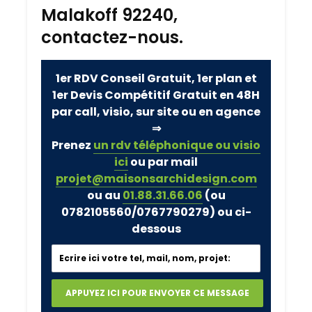
Malakoff 92240,
contactez-nous.
1er RDV Conseil Gratuit, 1er plan et
1er Devis Compétitif Gratuit en 48H
par call, visio, sur site ou en agence
⇒
Prenez
un rdv téléphonique ou visio
ici
ou par mail
projet@maisonsarchidesign.com
ou au
01.88.31.66.06
(ou
0782105560/0767790279)
ou ci-
dessous