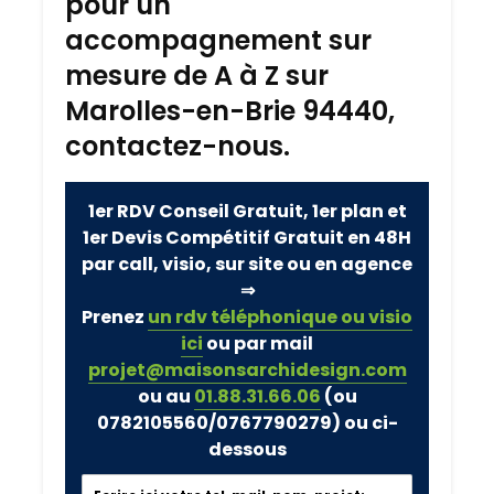
pour un
accompagnement sur
mesure de A à Z sur
Marolles-en-Brie 94440,
contactez-nous.
1er RDV Conseil Gratuit, 1er plan et
1er Devis Compétitif Gratuit en 48H
par call, visio, sur site ou en agence
⇒
Prenez
un rdv téléphonique ou visio
ici
ou par mail
projet@maisonsarchidesign.com
ou au
01.88.31.66.06
(ou
0782105560/0767790279)
ou ci-
dessous