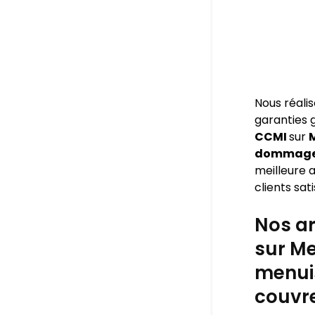
Nous réali
garanties
CCMI
sur
M
dommage o
meilleure a
clients sati
Nos ar
sur Me
menuis
couvre