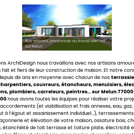
Nos artisans, passionnés du travail bien fait
sur Melun
ns ArchiDesign nous travaillons avec nos artisans amour
n fait et fiers de leur construction de maison. Et notre co
depuis dix ans en moyenne avec chacun de nos
terrassie
harpentiers, couvreurs, étancheurs, menuisiers, élec
s, plombiers, carreleurs, peintres… sur
Melun 77000.
000
nous avons toutes les équipes pour réaliser votre proj
accordements (et viabilisation et frais annexes, eau, gaz, 
ut à l’égout et assainissement individuel…), terrassements
açonnerie et élévation de votre maison, ossature bois, c
 étanchéité de toit terrasse et toiture plate, électricité e