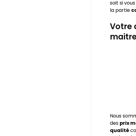
soit si vou
la partie
c
Votre 
maitr
Nous som
des
prix 
qualité
co