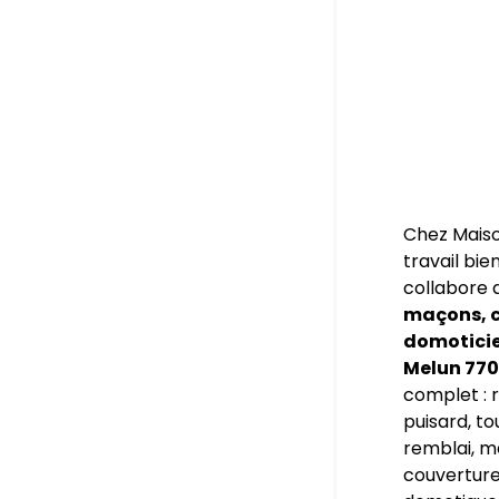
Chez Maiso
travail bie
collabore 
maçons, c
domoticien
Melun 77
complet : r
puisard, to
remblai, m
couverture,