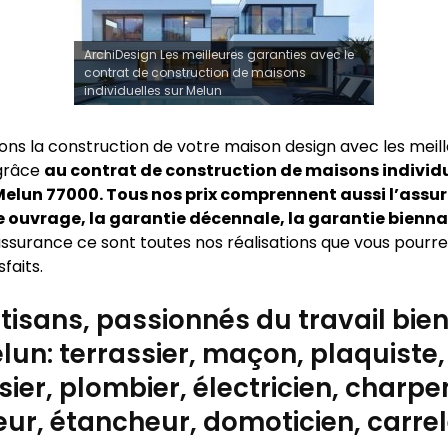
ArchiDesign Les meilleures garanties avec le
contrat de construction de maisons
individuelles sur Melun
sons la construction de votre maison design avec les meil
 grâce
au contrat de construction de maisons individu
elun 77000. Tous nos prix comprennent aussi l’assu
uvrage, la garantie décennale, la garantie bienna
ssurance ce sont toutes nos réalisations que vous pourrez
sfaits.
tisans, passionnés du travail bien 
lun: terrassier, maçon, plaquiste,
ier, plombier, électricien, charpen
ur, étancheur, domoticien, carre