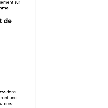
quement sur
amme
.
t de
cte
dans
frant une
s comme