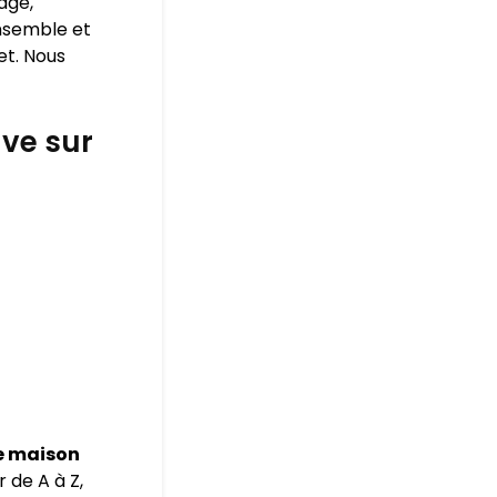
age,
ensemble et
et. Nous
ve sur
e maison
 de A à Z,