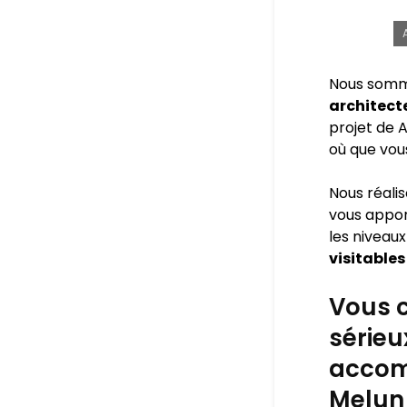
Nous somm
architect
projet de A
où que vou
Nous réali
vous appo
les niveaux
visitables
Vous c
sérieu
accom
Melun