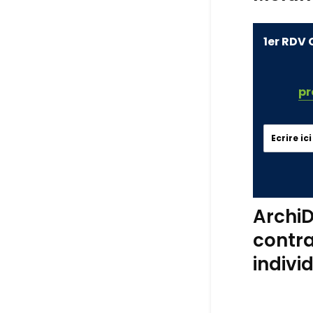
1er RDV 
pr
ArchiD
contra
indivi