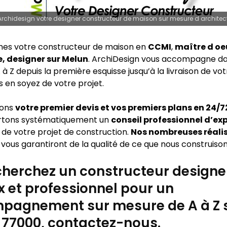
Archidesign votre designer constructeur de maison sur mesure d architec
es votre constructeur de maison en
CCMI
,
maître d oe
e, designer sur Melun
. ArchiDesign vous accompagne da
 à Z depuis la première esquisse jusqu’à la livraison de vo
s en soyez de votre projet.
sons
votre premier devis et vos premiers plans en 24/
rtons systématiquement un
conseil professionnel d’ex
 de votre projet de construction.
Nos nombreuses réali
vous garantiront de la qualité de ce que nous construison
herchez un constructeur designe
x et professionnel pour un
pagnement sur mesure de A à Z 
 77000, contactez-nous.