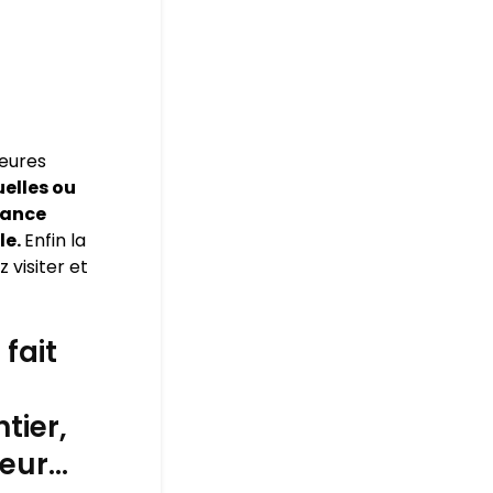
leures
elles ou
rance
le.
Enfin la
 visiter et
fait
tier,
leur…