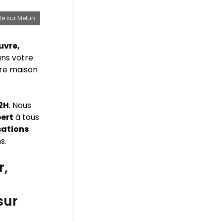
te sur Melun
uvre,
ns votre
tre maison
72H
. Nous
pert
à tous
sations
s.
r,
sur