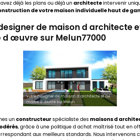
s avez déjà les plans ou déjà un
architecte
intervenir uni
onstruction de votre maison individuelle haut de g
designer de maison d architecte e
e d œuvre sur Melun77000
Votre designer de maison d architecte et de
maitre d œuvre sur Melun
mes un
constructeur
spécialiste des
maisons d archite
modérés
, grâce à une politique d achat maîtrisé tout en of
rrespondant aux meilleurs standards. Nous intervenon