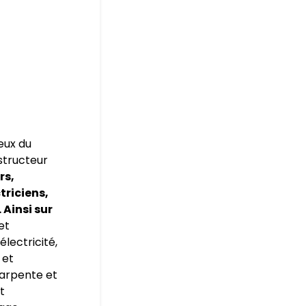
eux du
nstructeur
rs,
triciens,
 Ainsi sur
et
électricité,
 et
harpente et
t