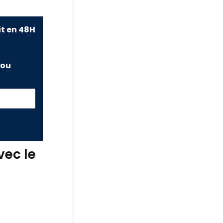
it en 48H
ou
vec le