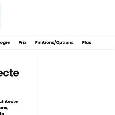
logie
Prix
Finitions/Options
Plus
ecte
chitecte
pans
,
 la