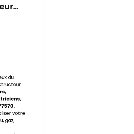
leur…
eux du
nstructeur
rs,
triciens,
77570.
liser votre
u, gaz,