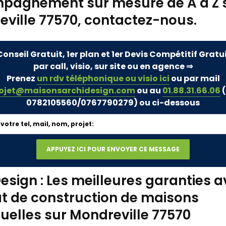
pagnement sur mesure de A à Z 
ville 77570, contactez-nous.
Conseil Gratuit, 1er plan et 1er Devis Compétitif Gratu
par call, visio, sur site ou en agence ⇒
Prenez
un rdv téléphonique ou visio ici
ou par mail
ojet@maisonsarchidesign.com
ou au
01.88.31.66.06
(
0782105560/0767790279)
ou ci-dessous
esign : Les meilleures garanties a
t de construction de maisons
duelles sur Mondreville 77570