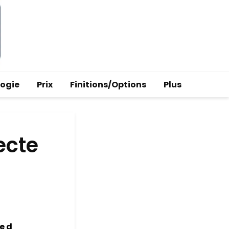
logie
Prix
Finitions/Options
Plus
ecte
e d