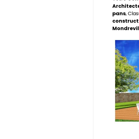
Architect
pans
, Cla
construct
Mondrevil