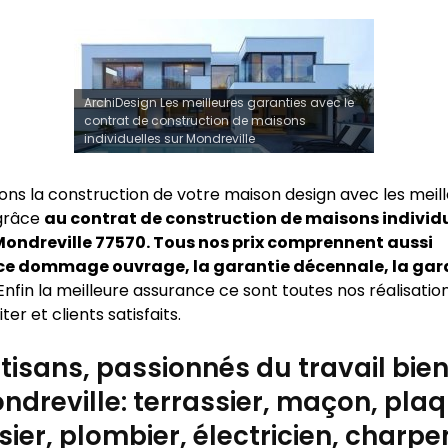
ArchiDesign Les meilleures garanties avec le
contrat de construction de maisons
individuelles sur Mondreville
sons la construction de votre maison design avec les meil
 grâce
au contrat de construction de maisons individu
ondreville 77570. Tous nos prix comprennent aussi
ce dommage ouvrage, la garantie décennale, la gar
Enfin la meilleure assurance ce sont toutes nos réalisatio
ter et clients satisfaits.
tisans, passionnés du travail bien 
ndreville: terrassier, maçon, plaq
ier, plombier, électricien, charpen