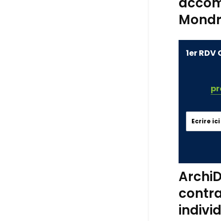
accom
Mondre
1er RDV 
pr
ArchiD
contra
indivi