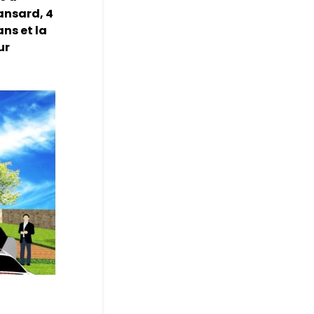
ansard, 4
ans et la
ur