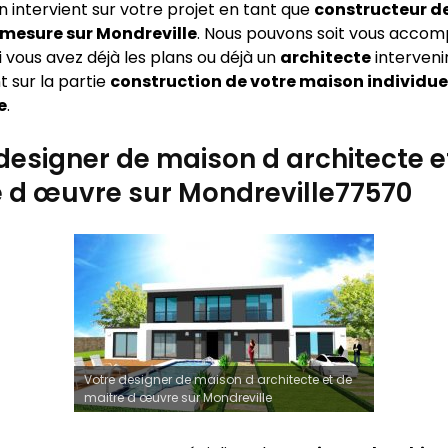
n intervient sur votre projet en tant que
constructeur d
 mesure sur
Mondreville
. Nous pouvons soit vous acco
 si vous avez déjà les plans ou déjà un
architecte
interveni
 sur la partie
construction de votre maison individue
e
.
designer de maison d architecte e
 d œuvre sur Mondreville77570
Votre designer de maison d architecte et de
maitre d œuvre sur Mondreville