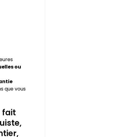
leures
elles ou
antie
ns que vous
fait
uiste,
tier,