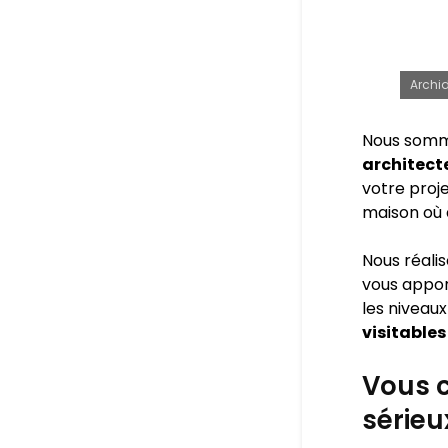
Archid
Nous somm
architecte
votre proje
maison où 
Nous réali
vous appo
les niveaux
visitables
Vous c
sérieu