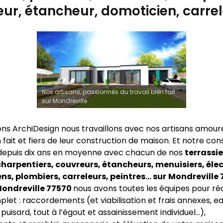
ur, étancheur, domoticien, carre
Nos artisans, passionnés du travail bien fait
sur Mondreville
ns ArchiDesign nous travaillons avec nos artisans amour
n fait et fiers de leur construction de maison. Et notre co
depuis dix ans en moyenne avec chacun de nos
terrassie
harpentiers, couvreurs, étancheurs, menuisiers, élec
s, plombiers, carreleurs, peintres… sur
Mondreville 
 Mondreville 77570
nous avons toutes les équipes pour réa
let : raccordements (et viabilisation et frais annexes, ea
, puisard, tout à l’égout et assainissement individuel…),