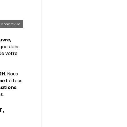
 Mondreville
uvre,
gne dans
 de votre
72H
. Nous
pert
à tous
sations
s.
r,