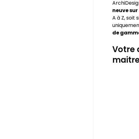
ArchiDesig
neuve sur
A à Z, soit
uniquement
de gamm
Votre 
maitre