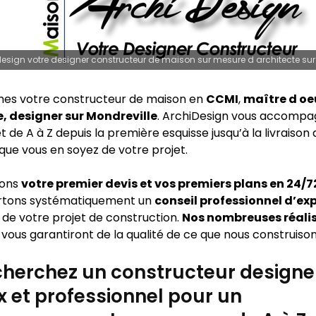
esign votre designer constructeur de maison sur mesure d architecte sur
es votre constructeur de maison en
CCMI
,
maître d oe
, designer sur Mondreville
. ArchiDesign vous accompa
t de A à Z depuis la première esquisse jusqu’à la livraison
que vous en soyez de votre projet.
sons
votre premier devis et vos premiers plans en 24/
rtons systématiquement un
conseil professionnel d’ex
 de votre projet de construction.
Nos nombreuses réali
vous garantiront de la qualité de ce que nous construison
herchez un constructeur designe
x et professionnel pour un