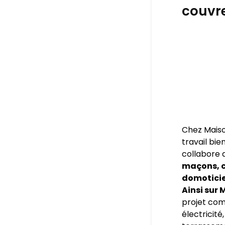
couvre
Chez Maiso
travail bie
collabore 
maçons, c
domoticien
Ainsi sur
projet comp
électricité