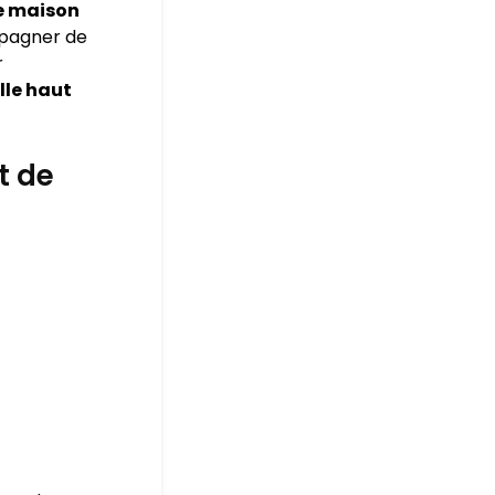
e maison
mpagner de
r
lle haut
t de