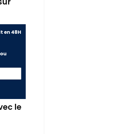
sur
it en 48H
ou
vec le