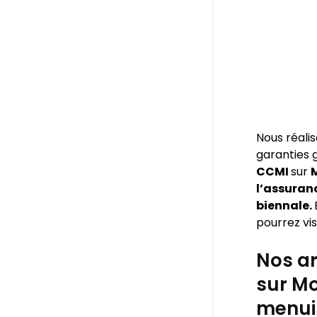
Nous réali
garanties
CCMI
sur
M
l’assuran
biennale.
pourrez visi
Nos ar
sur Mo
menuis