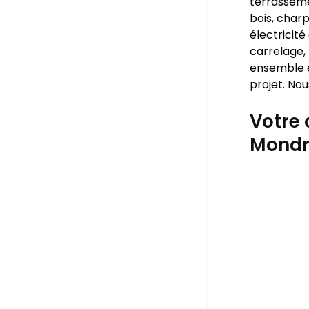
terrasseme
bois, charp
électricité
carrelage, 
ensemble e
projet. Nou
Votre 
Mondre