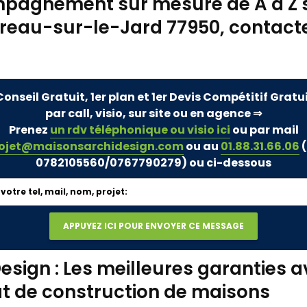
pagnement sur mesure de A à Z 
reau-sur-le-Jard 77950, contact
Conseil Gratuit, 1er plan et 1er Devis Compétitif Gratu
par call, visio, sur site ou en agence ⇒
Prenez
un rdv téléphonique ou visio ici
ou par mail
ojet@maisonsarchidesign.com
ou au
01.88.31.66.06
(
0782105560/0767790279)
ou ci-dessous
esign : Les meilleures garanties a
t de construction de maisons