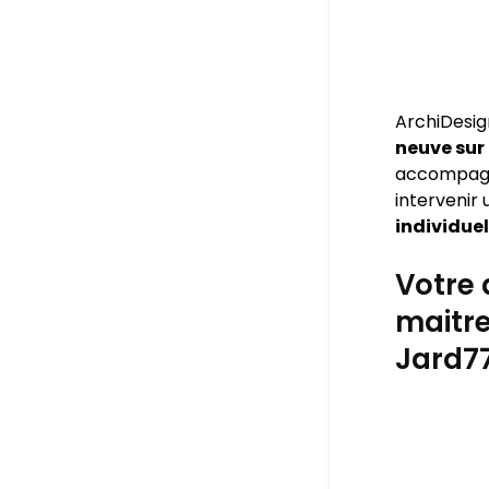
ArchiDesig
neuve sur
accompagner
intervenir
individue
Votre 
maitr
Jard7