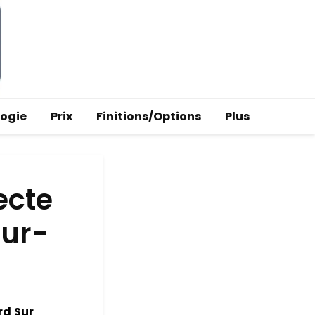
logie
Prix
Finitions/Options
Plus
ecte
sur-
rd
Sur