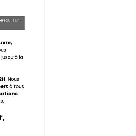
tereau-sur-
uvre,
ous
jusqu’à la
72H
. Nous
pert
à tous
sations
s.
r,