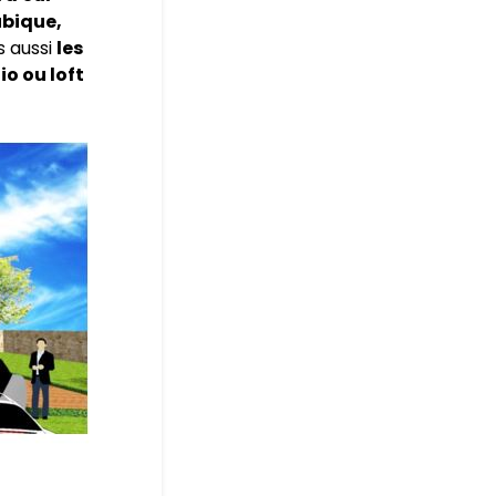
ubique,
s aussi
les
tio ou loft