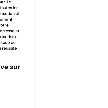
ur-le-
toutes les
lisation et
issement
votre
terrasse et
uiseries et
bitude de
 réussite
ve sur