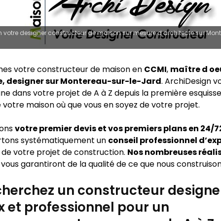
 votre designer constructeur de maison sur mesure d architecte sur Mon
es votre constructeur de maison en
CCMI
,
maître d oe
e, designer sur Montereau-sur-le-Jard
. ArchiDesign v
 dans votre projet de A à Z depuis la première esquisse 
e votre maison où que vous en soyez de votre projet.
sons
votre premier devis et vos premiers plans en 24/
rtons systématiquement un
conseil professionnel d’ex
 de votre projet de construction.
Nos nombreuses réali
vous garantiront de la qualité de ce que nous construison
herchez un constructeur designe
x et professionnel pour un