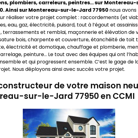
s, plombiers, carreleurs, peintres… sur
Montereau-s
0. Ainsi sur Montereau-sur-le-Jard 77950
nous avons 
r réaliser votre projet complet : raccordements (et viabi
es, eau, gaz, électricité, puisard, tout à l’égout et assain
…), terrassements et remblai, maçonnerie et élévation de 
sature bois, charpente et couverture, étanchéité de toit 
te, électricité et domotique, chauffage et plomberie, men
carrelage, peinture… Le tout avec des équipes qui ont l’ha
 ensemble et qui progressent ensemble. C’est le gage de la
ojet. Nous déployons ainsi avec succès votre projet.
constructeur de votre maison neu
reau-sur-le-Jard 77950 en CCMI