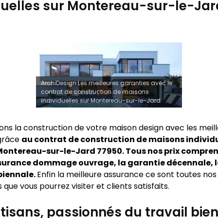
duelles sur Montereau-sur-le-Jar
ArchiDesign Les meilleures garanties avec le
contrat de construction de maisons
individuelles sur Montereau-sur-le-Jard
sons la construction de votre maison design avec les meil
 grâce
au contrat de construction de maisons individu
Montereau-sur-le-Jard 77950. Tous nos prix compre
ssurance dommage ouvrage, la garantie décennale, 
biennale.
Enfin la meilleure assurance ce sont toutes nos
s que vous pourrez visiter et clients satisfaits.
tisans, passionnés du travail bien 