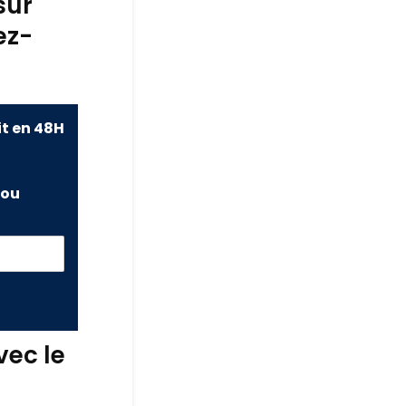
sur
ez-
it en 48H
ou
vec le