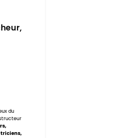
cheur,
eux du
nstructeur
rs,
triciens,