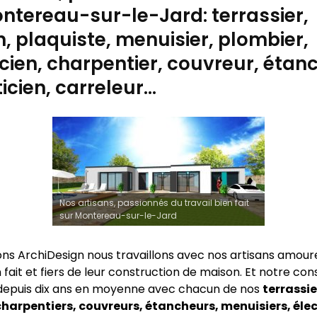
ntereau-sur-le-Jard: terrassier,
 plaquiste, menuisier, plombier,
icien, charpentier, couvreur, étan
cien, carreleur…
Nos artisans, passionnés du travail bien fait
sur Montereau-sur-le-Jard
ns ArchiDesign nous travaillons avec nos artisans amour
n fait et fiers de leur construction de maison. Et notre co
depuis dix ans en moyenne avec chacun de nos
terrassie
harpentiers, couvreurs, étancheurs, menuisiers, élec