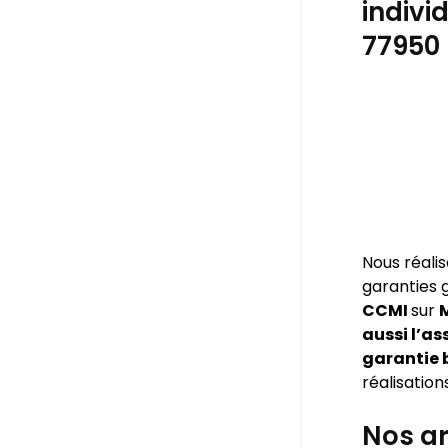
indivi
77950
Nous réali
garanties
CCMI
sur
aussi l’a
garantie 
réalisation
Nos ar