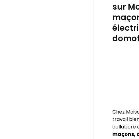
sur Mo
maçon,
électr
domoti
Chez Maiso
travail bie
collabore 
maçons, c