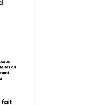
d
leures
elles ou
nnent
la
fait