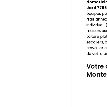
domoticien
Jard 7795
équipes pou
frais annex
individuel
maison, os
toiture pla
escaliers, 
travailler
de votre pr
Votre 
Monte