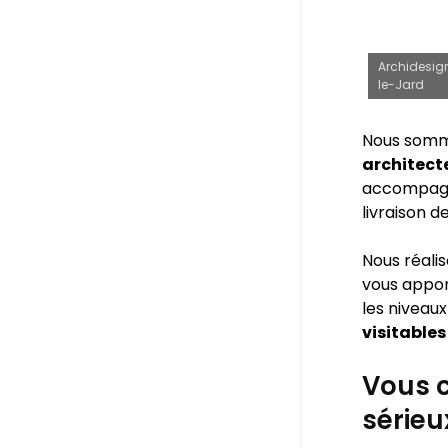
Archidesign
le-Jard
Nous somm
architect
accompagne
livraison d
Nous réali
vous appo
les niveaux
visitables
Vous c
sérieu