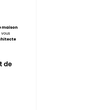
e maison
t vous
chitecte
t de