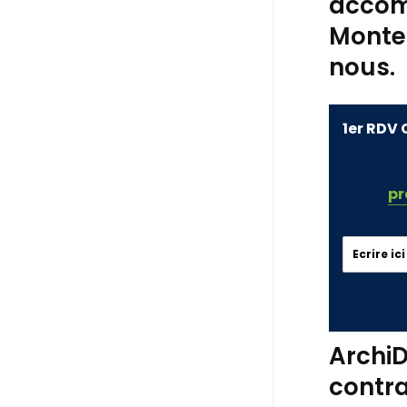
accom
Monte
nous.
1er RDV 
pr
ArchiD
contra