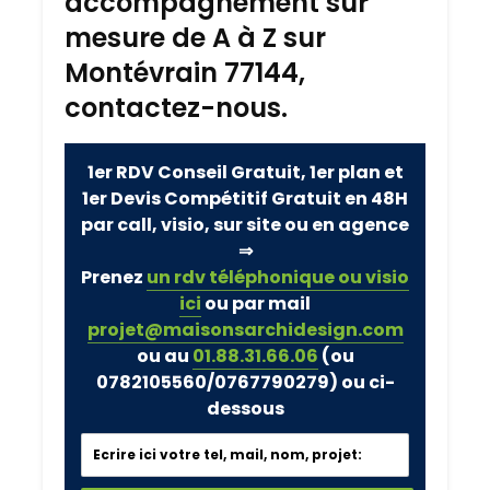
accompagnement sur
mesure de A à Z sur
Montévrain 77144,
contactez-nous.
1er RDV Conseil Gratuit, 1er plan et
1er Devis Compétitif Gratuit en 48H
par call, visio, sur site ou en agence
⇒
Prenez
un rdv téléphonique ou visio
ici
ou par mail
projet@maisonsarchidesign.com
ou au
01.88.31.66.06
(ou
0782105560/0767790279)
ou ci-
dessous