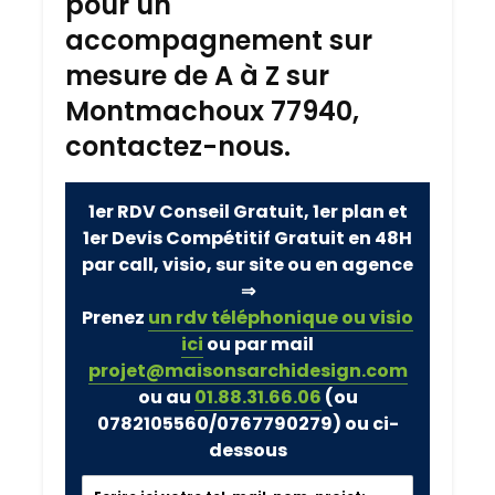
pour un
accompagnement sur
mesure de A à Z sur
Montmachoux 77940,
contactez-nous.
1er RDV Conseil Gratuit, 1er plan et
1er Devis Compétitif Gratuit en 48H
par call, visio, sur site ou en agence
⇒
Prenez
un rdv téléphonique ou visio
ici
ou par mail
projet@maisonsarchidesign.com
ou au
01.88.31.66.06
(ou
0782105560/0767790279)
ou ci-
dessous