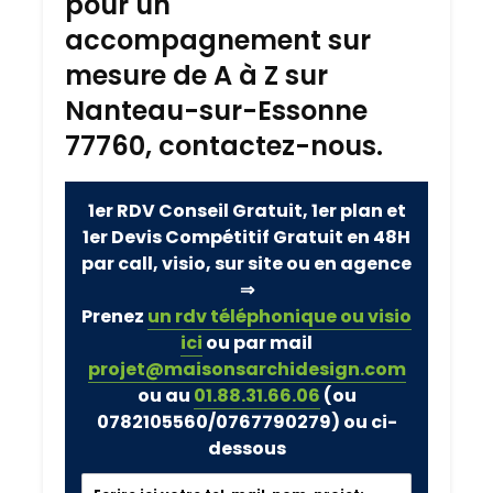
pour un
accompagnement sur
mesure de A à Z sur
Nanteau-sur-Essonne
77760, contactez-nous.
1er RDV Conseil Gratuit, 1er plan et
1er Devis Compétitif Gratuit en 48H
par call, visio, sur site ou en agence
⇒
Prenez
un rdv téléphonique ou visio
ici
ou par mail
projet@maisonsarchidesign.com
ou au
01.88.31.66.06
(ou
0782105560/0767790279)
ou ci-
dessous