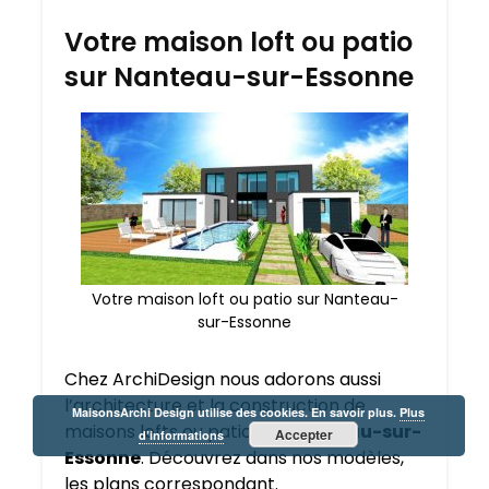
Votre maison loft ou patio
sur Nanteau-sur-Essonne
Votre maison loft ou patio sur Nanteau-
sur-Essonne
Chez ArchiDesign nous adorons aussi
l’architecture et la construction de
MaisonsArchi Design utilise des cookies. En savoir plus.
Plus
maisons lofts ou patio
sur Nanteau-sur-
Accepter
d’informations
Essonne
. Découvrez dans nos modèles,
les plans correspondant.