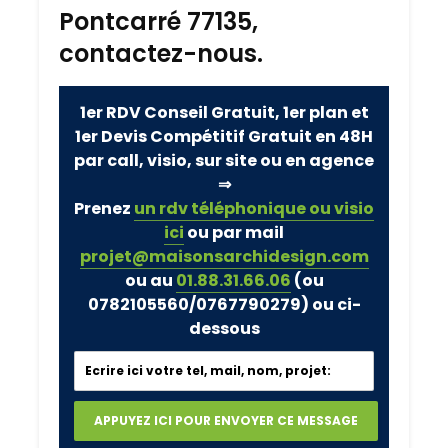
Pontcarré 77135,
contactez-nous.
1er RDV Conseil Gratuit, 1er plan et
1er Devis Compétitif Gratuit en 48H
par call, visio, sur site ou en agence
⇒
Prenez
un rdv téléphonique ou visio
ici
ou par mail
projet@maisonsarchidesign.com
ou au
01.88.31.66.06
(ou
0782105560/0767790279)
ou ci-
dessous