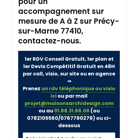
pour un
accompagnement sur
mesure de A à Z sur Précy-
sur-Marne 77410,
contactez-nous.
1er RDV Conseil Gratuit, 1er plan et
1er Devis Compétitif Gratuit en 48H
par call, visio, sur site ou en agence
⇒
Prenez
un rdv téléphonique ou visio
ici
ou par mail
projet@maisonsarchidesign.com
ou au
01.88.31.66.06
(ou
0782105560/0767790279)
ou ci-
dessous