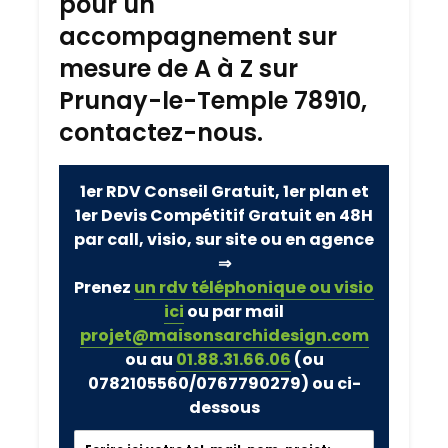
pour un
accompagnement sur
mesure de A à Z sur
Prunay-le-Temple 78910,
contactez-nous.
1er RDV Conseil Gratuit, 1er plan et
1er Devis Compétitif Gratuit en 48H
par call, visio, sur site ou en agence
⇒
Prenez
un rdv téléphonique ou visio
ici
ou par mail
projet@maisonsarchidesign.com
ou au
01.88.31.66.06
(ou
0782105560/0767790279)
ou ci-
dessous