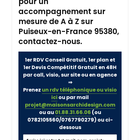
pour un
accompagnement sur
mesure de A à Z sur
Puiseux-en-France 95380,
contactez-nous.
1er RDV Conseil Gratuit, 1er plan et
1er Devis Compétitif Gratuit en 48H
par call, visio, sur site ou en agence
⇒
Prenez
un rdv téléphonique ou visio
ici
ou par mail
projet@maisonsarchidesign.com
ou au
01.88.31.66.06
(ou
0782105560/0767790279)
ou ci-
dessous