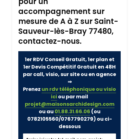
pour un
accompagnement sur
mesure de A à Z sur Saint-
Sauveur-lès-Bray 77480,
contactez-nous.
1er RDV Conseil Gratuit, 1er plan et
1er Devis Compétitif Gratuit en 48H
par call, visio, sur site ou en agence
⇒
Prenez
un rdv téléphonique ou visio
ici
ou par mail
projet@maisonsarchidesign.com
ou au
01.88.31.66.06
(ou
0782105560/0767790279)
ou ci-
dessous