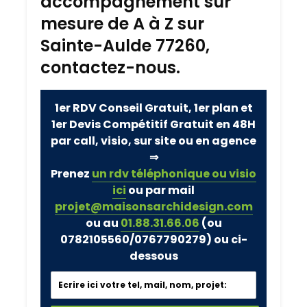
accompagnement sur
mesure de A à Z sur
Sainte-Aulde 77260,
contactez-nous.
1er RDV Conseil Gratuit, 1er plan et
1er Devis Compétitif Gratuit en 48H
par call, visio, sur site ou en agence
⇒
Prenez
un rdv téléphonique ou visio
ici
ou par mail
projet@maisonsarchidesign.com
ou au
01.88.31.66.06
(ou
0782105560/0767790279)
ou ci-
dessous