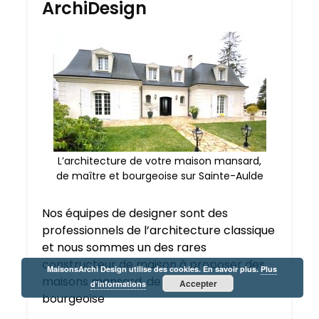
ArchiDesign
L’architecture de votre maison mansard,
de maître et bourgeoise sur Sainte-Aulde
Nos équipes de designer sont des
professionnels de l’architecture classique
et nous sommes un des rares
constructeur de maison à proposer des
MaisonsArchi Design utilise des cookies. En savoir plus.
Plus
maisons mansard, de maître et
Accepter
d’informations
bourgeoise