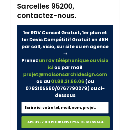
Sarcelles 95200,
contactez-nous.
1er RDV Conseil Gratuit, 1er plan et
1er Devis Compétitif Gratuit en 48H
par call, visio, sur site ou en agence
⇒
Prenez
un rdv téléphonique ou visio
ici
ou par mail
projet@maisonsarchidesign.com
ou au
01.88.31.66.06
(ou
0782105560/0767790279)
ou ci-
dessous