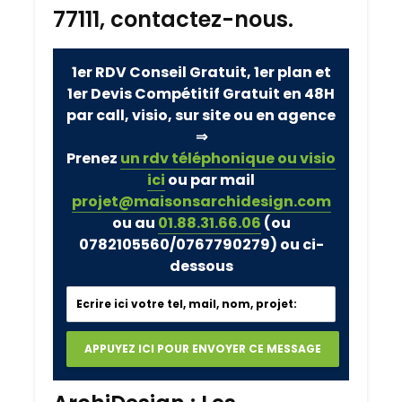
77111, contactez-nous.
1er RDV Conseil Gratuit, 1er plan et
1er Devis Compétitif Gratuit en 48H
par call, visio, sur site ou en agence
⇒
Prenez
un rdv téléphonique ou visio
ici
ou par mail
projet@maisonsarchidesign.com
ou au
01.88.31.66.06
(ou
0782105560/0767790279)
ou ci-
dessous