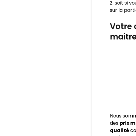
Z, soit si 
sur la part
Votre 
maitr
Nous som
des
prix 
qualité
co