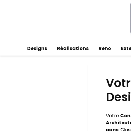
Designs
Réalisations
Reno
Ext
Votr
Des
Votre
Con
Architect
pans
, Cla