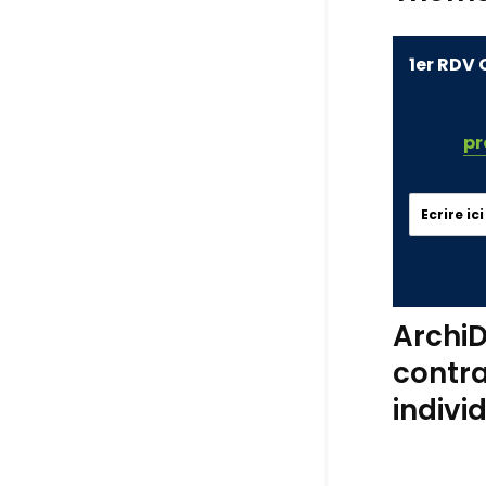
1er RDV 
pr
ArchiD
contra
indivi