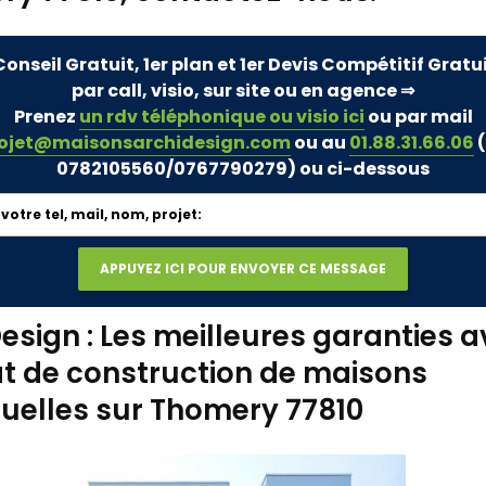
Conseil Gratuit, 1er plan et 1er Devis Compétitif Gratu
par call, visio, sur site ou en agence ⇒
Prenez
un rdv téléphonique ou visio ici
ou par mail
ojet@maisonsarchidesign.com
ou au
01.88.31.66.06
(
0782105560/0767790279)
ou ci-dessous
esign : Les meilleures garanties a
t de construction de maisons
duelles sur Thomery 77810