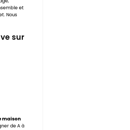
age,
ensemble et
et. Nous
ve sur
e maison
gner de A à