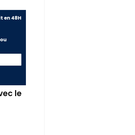
it en 48H
ou
vec le