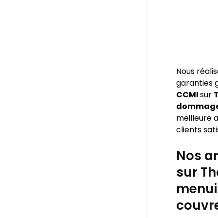
Nous réali
garanties
CCMI
sur
T
dommage o
meilleure a
clients sati
Nos ar
sur Th
menuis
couvre