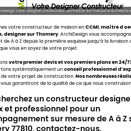
hidesign votre designer constructeur de maison sur mesure d architecte
es votre constructeur de maison en
CCMI
,
maître d oe
e, designer sur Thomery
. ArchiDesign vous accompagn
t de A à Z depuis la première esquisse jusqu’à la livraison
que vous en soyez de votre projet.
sons
votre premier devis et vos premiers plans en 24/
rtons systématiquement un
conseil professionnel d’ex
 de votre projet de construction.
Nos nombreuses réali
vous garantiront de la qualité de ce que nous construison
herchez un constructeur designe
x et professionnel pour un
pagnement sur mesure de A à Z 
ry 77810, contactez-nous.