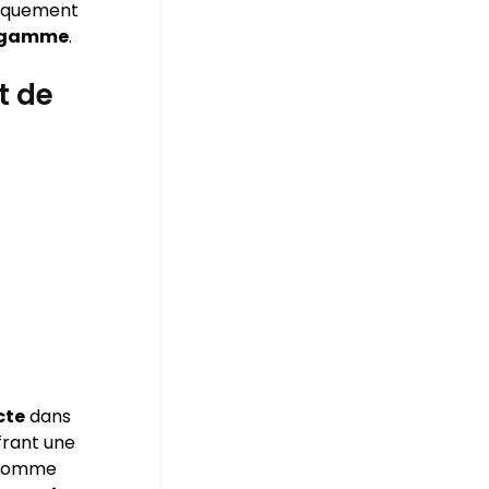
niquement
e gamme
.
t de
cte
dans
frant une
s comme