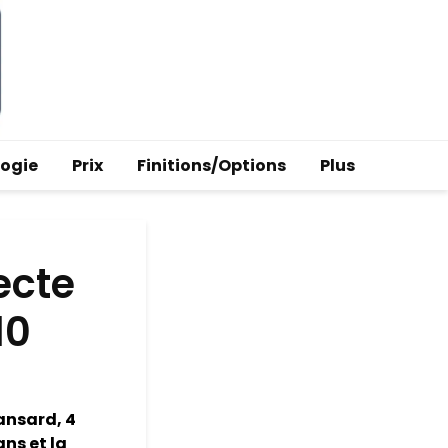
logie
Prix
Finitions/Options
Plus
ecte
10
ansard, 4
ans et la