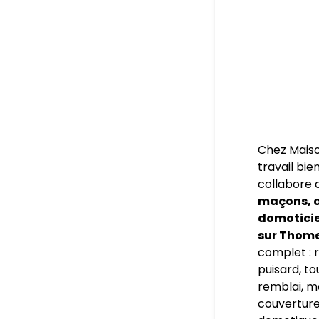
Chez Maiso
travail bie
collabore 
maçons, c
domoticien
sur Thome
complet : r
puisard, to
remblai, m
couverture,