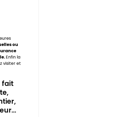
leures
elles ou
surance
le.
Enfin la
 visiter et
fait
te,
tier,
leur…