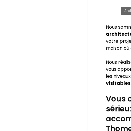
Arc
Nous somm
architect
votre proje
maison où 
Nous réali
vous appo
les niveaux
visitables
Vous c
sérieu
accom
Thome