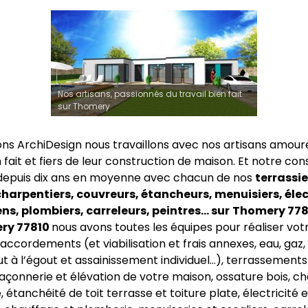
Nos artisans, passionnés du travail bien fait
sur Thomery
ns ArchiDesign nous travaillons avec nos artisans amour
n fait et fiers de leur construction de maison. Et notre co
depuis dix ans en moyenne avec chacun de nos
terrassie
harpentiers, couvreurs, étancheurs, menuisiers, élec
s, plombiers, carreleurs, peintres… sur
Thomery 7781
ry 77810
nous avons toutes les équipes pour réaliser vot
accordements (et viabilisation et frais annexes, eau, gaz, 
ut à l’égout et assainissement individuel…), terrassements
açonnerie et élévation de votre maison, ossature bois, c
 étanchéité de toit terrasse et toiture plate, électricité e