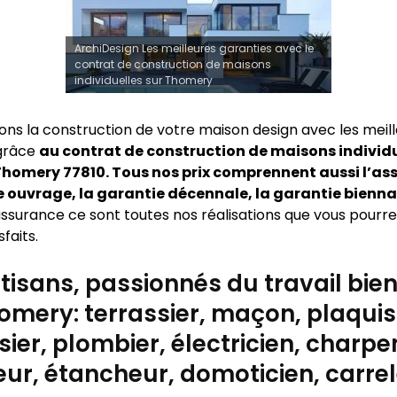
ArchiDesign Les meilleures garanties avec le
contrat de construction de maisons
individuelles sur Thomery
sons la construction de votre maison design avec les meil
 grâce
au contrat de construction de maisons individu
homery 77810. Tous nos prix comprennent aussi l’as
uvrage, la garantie décennale, la garantie bienna
ssurance ce sont toutes nos réalisations que vous pourrez
sfaits.
tisans, passionnés du travail bien 
omery: terrassier, maçon, plaquis
ier, plombier, électricien, charpen
ur, étancheur, domoticien, carre