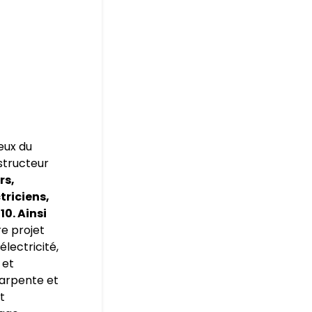
eux du
nstructeur
rs,
triciens,
0. Ainsi
re projet
électricité,
 et
harpente et
t