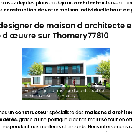
vous avez déjà les plans ou déjà un
architecte
intervenir u
ie
construction de votre maison individuelle haut d
designer de maison d architecte e
e d œuvre sur Thomery77810
Votre designer de maison d architecte et de
maitre d œuvre sur Thomery
mes un
constructeur
spécialiste des
maisons d archite
modérés
, grâce à une politique d achat maîtrisé tout en of
rrespondant aux meilleurs standards. Nous intervenon