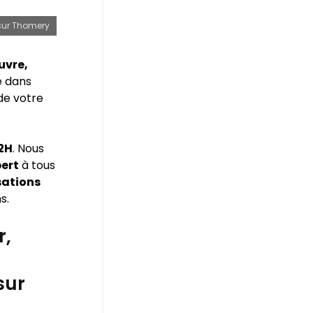
 sur Thomery
uvre,
e dans
 de votre
72H
. Nous
pert
à tous
sations
s.
r,
sur