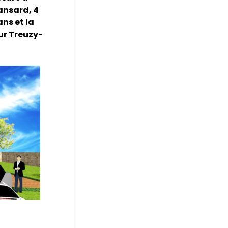
ansard, 4
ans et la
sur Treuzy-