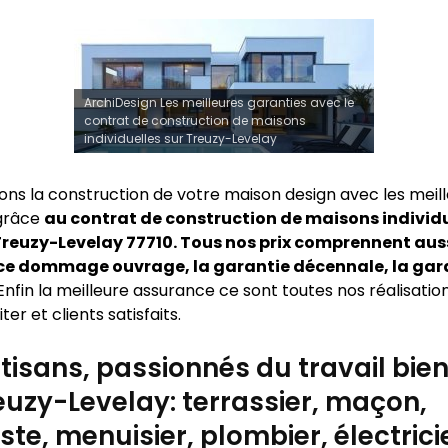
ArchiDesign Les meilleures garanties avec le
contrat de construction de maisons
individuelles sur Treuzy-Levelay
sons la construction de votre maison design avec les meil
 grâce
au contrat de construction de maisons individu
reuzy-Levelay 77710. Tous nos prix comprennent aus
ce dommage ouvrage, la garantie décennale, la gar
Enfin la meilleure assurance ce sont toutes nos réalisatio
ter et clients satisfaits.
tisans, passionnés du travail bien 
euzy-Levelay: terrassier, maçon,
ste, menuisier, plombier, électrici