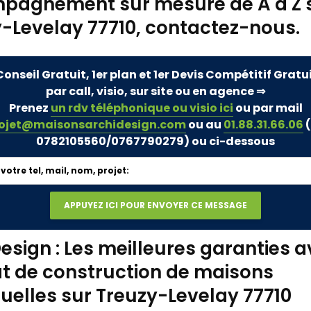
pagnement sur mesure de A à Z 
-Levelay 77710, contactez-nous.
Conseil Gratuit, 1er plan et 1er Devis Compétitif Gratu
par call, visio, sur site ou en agence ⇒
Prenez
un rdv téléphonique ou visio ici
ou par mail
ojet@maisonsarchidesign.com
ou au
01.88.31.66.06
(
0782105560/0767790279)
ou ci-dessous
esign : Les meilleures garanties a
t de construction de maisons
duelles sur Treuzy-Levelay 77710