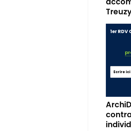
accom
Treuzy
1er RDV 
pr
ArchiD
contra
indivi