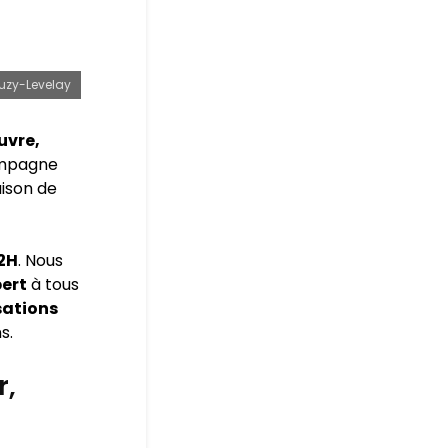
euzy-Levelay
uvre,
ompagne
aison de
72H
. Nous
pert
à tous
sations
s.
r,