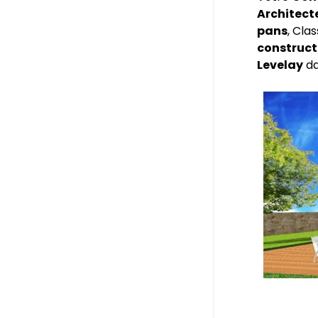
Architect
pans
, Cla
construct
Levelay
da