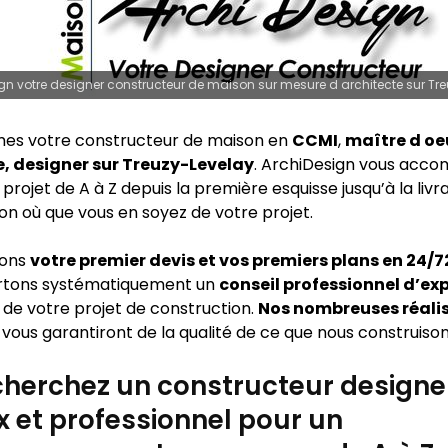
gn votre designer constructeur de maison sur mesure d architecte sur Tr
es votre constructeur de maison en
CCMI
,
maître d oe
e, designer sur Treuzy-Levelay
. ArchiDesign vous acc
projet de A à Z depuis la première esquisse jusqu’à la livr
on où que vous en soyez de votre projet.
sons
votre premier devis et vos premiers plans en 24/
rtons systématiquement un
conseil professionnel d’ex
 de votre projet de construction.
Nos nombreuses réali
vous garantiront de la qualité de ce que nous construison
herchez un constructeur designe
x et professionnel pour un