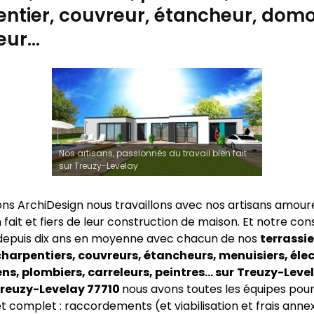
ntier, couvreur, étancheur, domo
eur…
Nos artisans, passionnés du travail bien fait
sur Treuzy-Levelay
ns ArchiDesign nous travaillons avec nos artisans amour
n fait et fiers de leur construction de maison. Et notre co
depuis dix ans en moyenne avec chacun de nos
terrassie
harpentiers, couvreurs, étancheurs, menuisiers, élec
s, plombiers, carreleurs, peintres… sur
Treuzy-Level
 Treuzy-Levelay 77710
nous avons toutes les équipes pour
t complet : raccordements (et viabilisation et frais annex