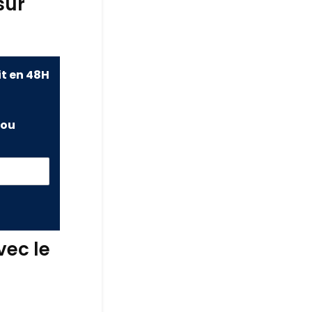
sur
it en 48H
ou
vec le