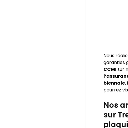
Nous réali
garanties
CCMI
sur
T
l’assuran
biennale.
pourrez visi
Nos ar
sur Tr
plaqui