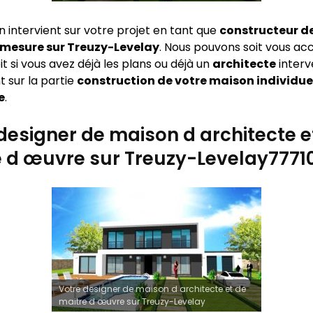
n intervient sur votre projet en tant que
constructeur d
 mesure sur
Treuzy-Levelay
. Nous pouvons soit vous 
oit si vous avez déjà les plans ou déjà un
architecte
interv
 sur la partie
construction de votre maison individue
e
.
designer de maison d architecte e
 d œuvre sur Treuzy-Levelay7771
Votre designer de maison d architecte et de
maitre d œuvre sur Treuzy-Levelay