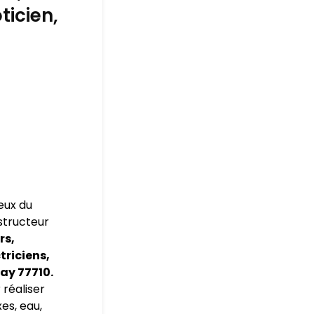
ticien,
eux du
nstructeur
rs,
triciens,
ay 77710.
 réaliser
es, eau,