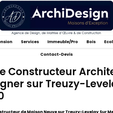
ension
Services
Immeuble/Pro
Bois
Eco
Contact-Devis
e Constructeur Archit
gner sur Treuzy-Leve
0
tructeur de Maison Neuve sur Treuzy-Levelay
Sur M