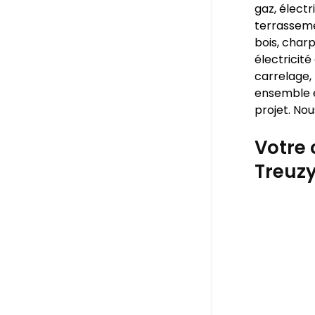
gaz, électr
terrasseme
bois, charp
électricité
carrelage, 
ensemble e
projet. Nou
Votre 
Treuzy