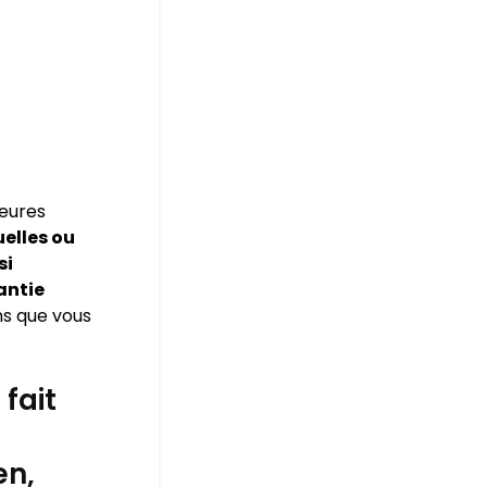
leures
elles ou
si
antie
ns que vous
fait
en,