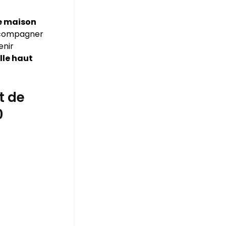
e maison
accompagner
enir
lle haut
t de
0