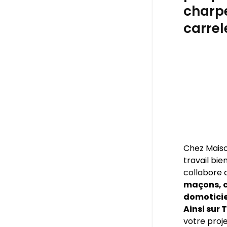
charpe
carrel
Chez Maiso
travail bie
collabore 
maçons, c
domoticien
Ainsi sur
votre proje