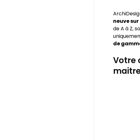
ArchiDesig
neuve sur
de A à Z, s
uniquement
de gamm
Votre 
maitre