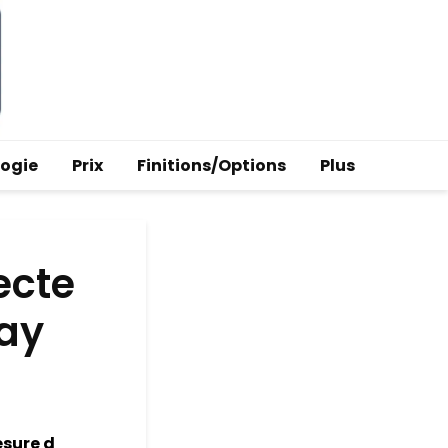
logie
Prix
Finitions/Options
Plus
ecte
lay
esure d