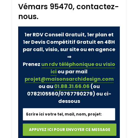
Vémars 95470, contactez-
nous.
1er RDV Conseil Gratuit, 1er plan et
1er Devis Compétitif Gratuit en 48H
par call, visio, sur site ou en agence
⇒
Prenez
un rdv téléphonique ou visio
ici
ou par mail
projet@maisonsarchidesign.com
ou au
01.88.31.66.06
(ou
0782105560/0767790279)
ou ci-
dessous