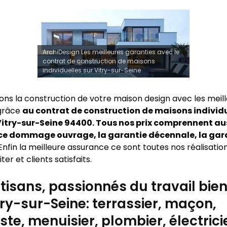
ArchiDesign Les meilleures garanties avec le
contrat de construction de maisons
individuelles sur Vitry-sur-Seine
sons la construction de votre maison design avec les meil
 grâce
au contrat de construction de maisons individu
itry-sur-Seine 94400. Tous nos prix comprennent au
ce dommage ouvrage, la garantie décennale, la gar
Enfin la meilleure assurance ce sont toutes nos réalisatio
ter et clients satisfaits.
tisans, passionnés du travail bien 
try-sur-Seine: terrassier, maçon,
ste, menuisier, plombier, électrici