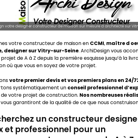
gn votre designer constructeur de maison sur mesure d architecte sur Vit
es votre constructeur de maison en
CCMI
,
maître d oe
, designer sur Vitry-sur-Seine
. ArchiDesign vous acc
projet de A à Z depuis la première esquisse jusqu’à la livr
on où que vous en soyez de votre projet.
sons
votre premier devis et vos premiers plans en 24/
rtons systématiquement un
conseil professionnel d’ex
 de votre projet de construction.
Nos nombreuses réali
vous garantiront de la qualité de ce que nous construison
herchez un constructeur designe
x et professionnel pour un