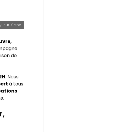
ry-sur-Seine
uvre,
ompagne
aison de
72H
. Nous
pert
à tous
sations
s.
r,