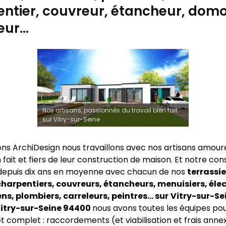
ntier, couvreur, étancheur, domo
eur…
Nos artisans, passionnés du travail bien fait
sur Vitry-sur-Seine
ns ArchiDesign nous travaillons avec nos artisans amour
n fait et fiers de leur construction de maison. Et notre co
depuis dix ans en moyenne avec chacun de nos
terrassie
harpentiers, couvreurs, étancheurs, menuisiers, élec
s, plombiers, carreleurs, peintres… sur
Vitry-sur-Se
 Vitry-sur-Seine 94400
nous avons toutes les équipes pou
t complet : raccordements (et viabilisation et frais annex