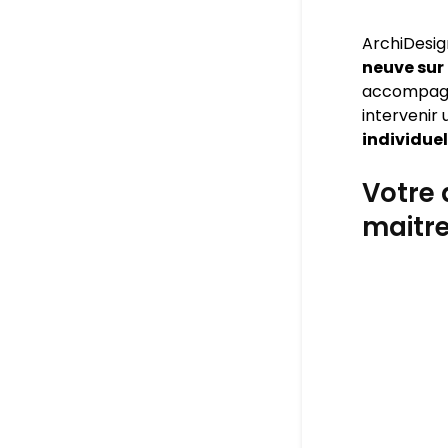
ArchiDesig
neuve sur
accompagner
intervenir
individue
Votre 
maitre