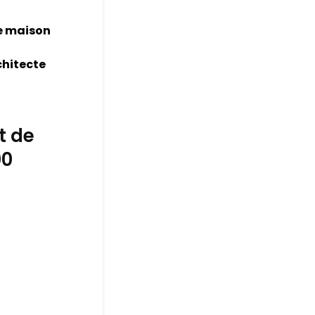
e maison
chitecte
t de
00