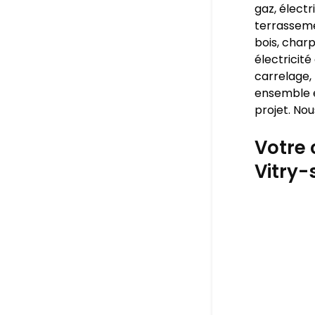
gaz, électr
terrasseme
bois, charp
électricité
carrelage, 
ensemble e
projet. Nou
Votre 
Vitry-