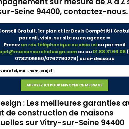
pagnement sur mesure de A à Z 
sur-Seine 94400, contactez-nous.
Conseil Gratuit, 1er plan et 1er Devis Compétitif Gratu
par call, visio, sur site ou en agence ⇒
Prenez
un rdv téléphonique ou visio ici
ou par mail
ojet@maisonsarchidesign.com
ou au
01.88.31.66.06
(
0782105560/0767790279)
ou ci-dessous
esign : Les meilleures garanties a
t de construction de maisons
duelles sur Vitry-sur-Seine 94400