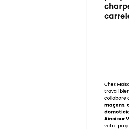
charpe
carrel
Chez Maiso
travail bie
collabore 
maçons, c
domoticien
Ainsi sur
votre proje