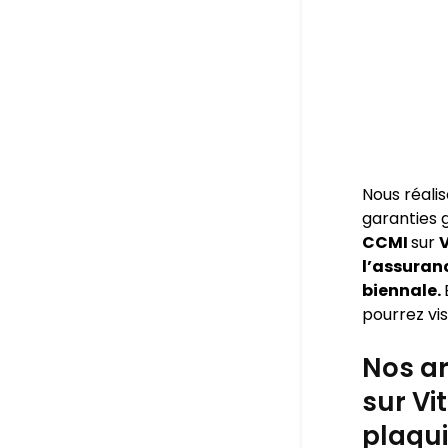
Nous réali
garanties
CCMI
sur
V
l’assuran
biennale.
pourrez visi
Nos ar
sur Vi
plaqui