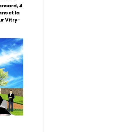
ansard, 4
ans et la
sur Vitry-