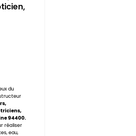
ticien,
eux du
nstructeur
rs,
triciens,
ine 94400.
r réaliser
es, eau,