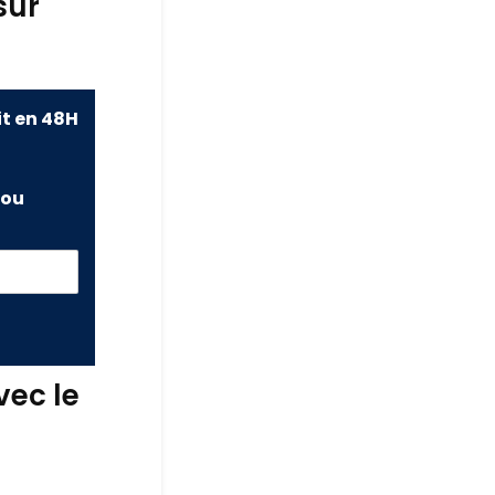
sur
it en 48H
ou
vec le