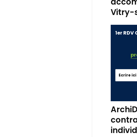
accom
Vitry-
1er RDV 
pr
ArchiD
contra
indivi