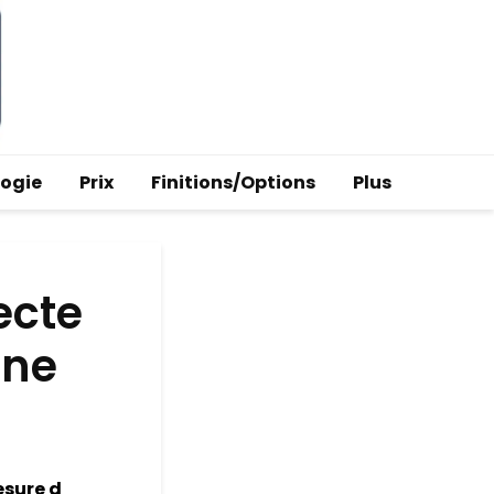
logie
Prix
Finitions/Options
Plus
ecte
ine
esure d