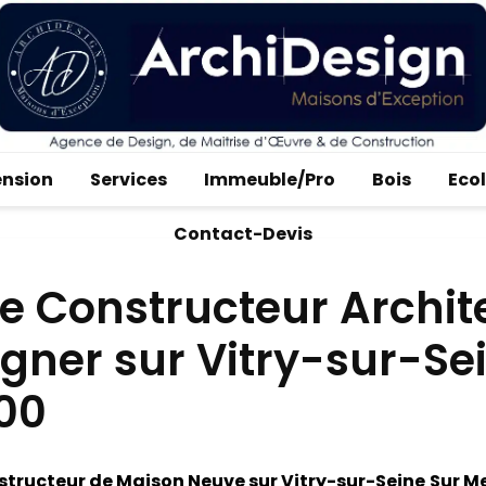
ension
Services
Immeuble/Pro
Bois
Eco
Contact-Devis
e Constructeur Archit
gner sur Vitry-sur-Se
00
tructeur de Maison Neuve sur Vitry-sur-Seine
Sur M