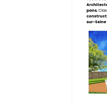
Architect
pans
, Cla
construct
sur-Seine