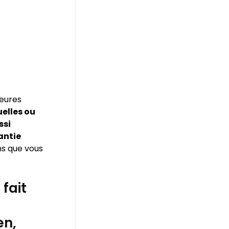
leures
elles ou
ssi
antie
ns que vous
fait
en,