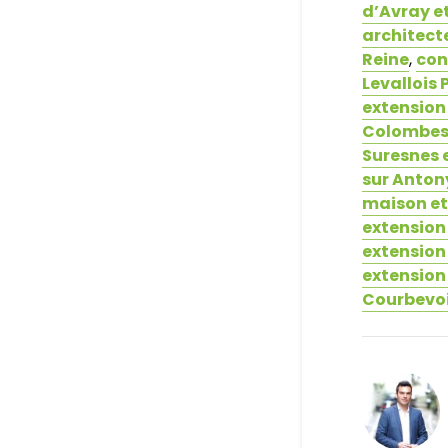
d’Avray e
architect
Reine
,
con
Levallois 
extension
Colombe
Suresnes 
sur Anton
maison et
extension 
extension
extension
Courbevo