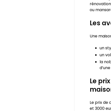
rénovation
ou mansar
Les a
Une maison
un st
un vo
la nob
d’une
Le pri
maiso
Le prix de
et 3000 eur