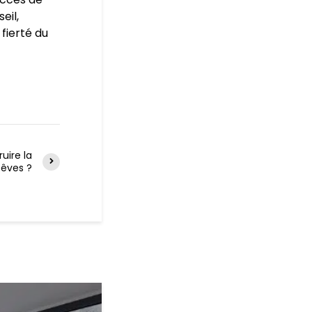
eil,
 fierté du
ire la
Rêves ?