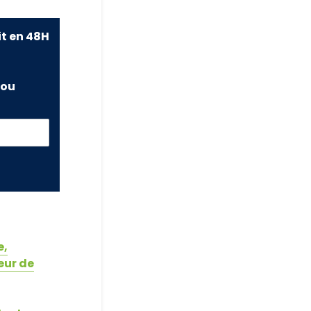
it en 48H
ou
e,
eur de