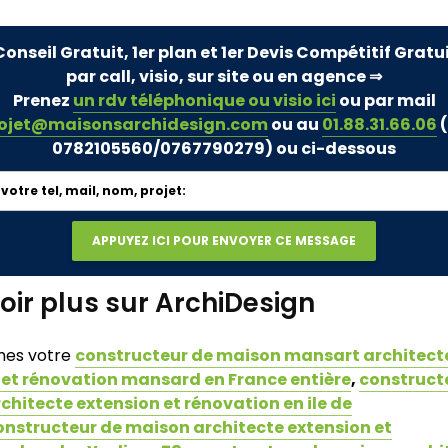
Conseil Gratuit, 1er plan et 1er Devis Compétitif Gratu
par call, visio, sur site ou en agence ⇒
Prenez
un rdv téléphonique ou visio ici
ou par mail
ojet@maisonsarchidesign.com
ou au
01.88.31.66.06
(
0782105560/0767790279)
ou ci-dessous
oir plus sur ArchiDesign
es votre
constructeur de maison mansart architect
 et rénovation mansard en France entière
,
construct
hitecte extension et rénovation en ile de
nstructeur de maison architecte extension et