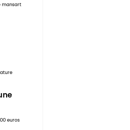
pe mansart
nature
’une
000 euros