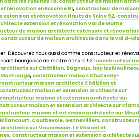
n dans les Yvelines 78
,
constructeur de maison archi
 et rénovation en Essonne 91
,
constructeur de maiso
e extension et rénovation Hauts de Seine 92
,
constru
chitecte extension et rénovation Val de Marne
ucteur de maison architecte extension et rénovation
constructeur de maison architecte dans le val d-Ois
lier: Découvrez nous aussi comme constructeur et rénova
sart bourgeoise de maitre dans le 92
:
constructeur ma
architecte sur Châtillon, Bagneux, Issy les Moulinea
, Montrouge
,
constructeur maison Chatenay-
constructeur maison architecte Châtillon et
constructeur maison et extension architecte sur
constructeur maison et extension architecte sur
nstructeur maison et extension architecte sur Clama
onstructeur maison et extension architecte sur Meu
Billancourt, Courbevoie, Gennevilliers
,
constructeur 
architecte sur Vaucresson, Le Vésinet et
nnes
,
constructeur maison et extension architecte sur