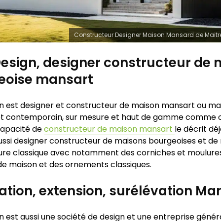
Constructeur Designer Maison Mansard de Maitr
esign, designer constructeur de
eoise mansart
n est designer et constructeur de maison mansart ou m
t contemporain, sur mesure et haut de gamme comme ce
capacité de
constructeur de maison mansart
le décrit dé
si designer constructeur de maisons bourgeoises et de 
ture classique avec notamment des corniches et moulur
 de maison et des ornements classiques.
tion, extension, surélévation Ma
n est aussi une société de design et une entreprise génér