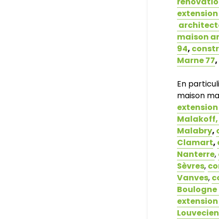
rénovatio
extension
architect
maison ar
94
,
constr
Marne 77
,
En particu
maison man
extension 
Malakoff
Malabry
,
Clamart
,
Nanterre
,
Sèvres
,
co
Vanves
,
c
Boulogne 
extension 
Louvecie