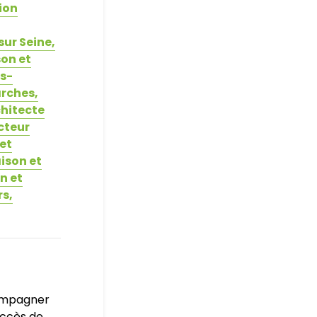
ion
sur Seine,
on et
s-
arches,
chitecte
cteur
et
ison et
n et
rs,
compagner
uccès de