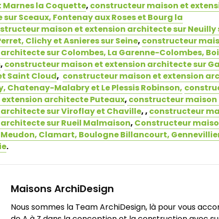
t Marnes la Coquette
,
constructeur maison et extens
e sur Sceaux, Fontenay aux Roses et Bourg la
structeur maison et extension architecte sur Neuilly 
Perret, Clichy et Asnieres sur Seine
,
constructeur mais
 architecte sur Colombes, La Garenne-Colombes, Boi
s
,
constructeur maison et extension architecte sur G
et Saint Cloud
,
constructeur maison et extension ar
y, Chatenay-Malabry et Le Plessis Robinson,
constru
 extension architecte Puteaux
,
constructeur maison 
architecte sur Viroflay et Chaville
, ,
constructeur ma
 architecte sur Rueil Malmaison
,
Constructeur maiso
 Meudon, Clamart, Boulogne Billancourt, Gennevillie
ie
.
Maisons ArchiDesign
Nous sommes la Team ArchiDesign, là pour vous ac
de A à Z dans la conception et la construction avec s