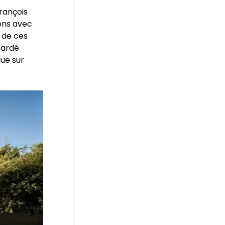
rançois
ons avec
 de ces
sardé
ue sur