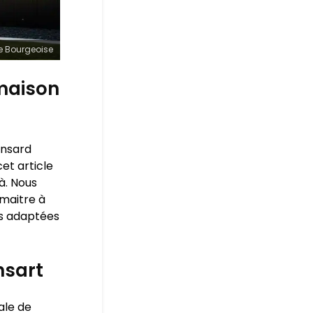
e Bourgeoise
 maison
ansard
t article
jà. Nous
maitre à
es adaptées
nsart
ale de