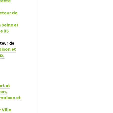
tecte
n
cteur de
 Seine et
e 95
teur de
ison et
ux,
rt et
don,
maison et
 Ville