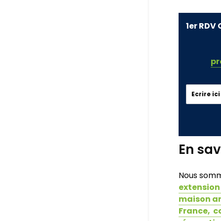
1er RDV 
pr
En sav
Nous somm
extension
maison arc
France,
co