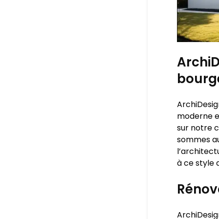
ArchiD
bourg
ArchiDesig
moderne e
sur notre 
sommes aus
l’architec
à ce style
Rénova
ArchiDesig