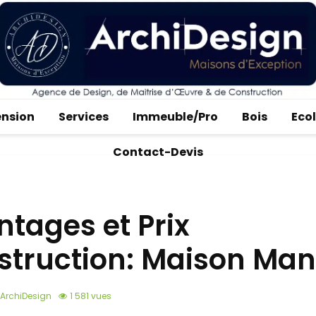
ension
Services
Immeuble/Pro
Bois
Eco
Contact-Devis
tages et Prix
struction: Maison Man
ArchiDesign
1 581 vues