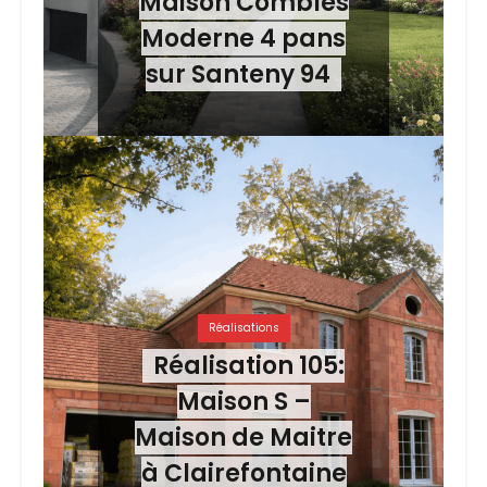
Maison Combles
Moderne 4 pans
sur Santeny 94
Réalisations
Réalisation 105:
Maison S –
Maison de Maitre
à Clairefontaine