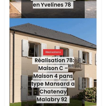
en Yvelines 78
Réalisations
Réalisation 78:
Maison C –
Maison 4 pans
type Mansard a
Chatenay
Malabry 92