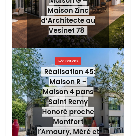
Maison G –
Maison Zinc
d’Architecte au
Vesinet 78
Réalisations
Réalisation 45:
Maison R –
Maison 4 pans
Saint Remy
Honoré proche
Montfort
l’Amaury, Méré et