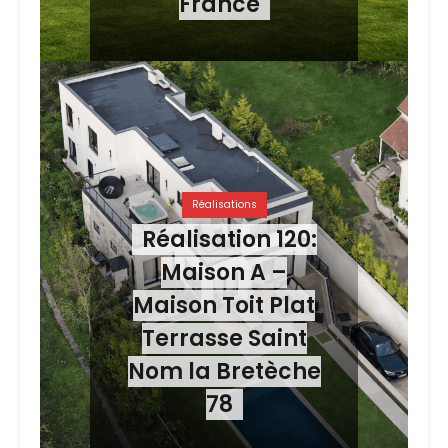
France
Réalisations
Réalisation 120:
Maison A –
Maison Toit Plat
Terrasse Saint
Nom la Bretèche
78