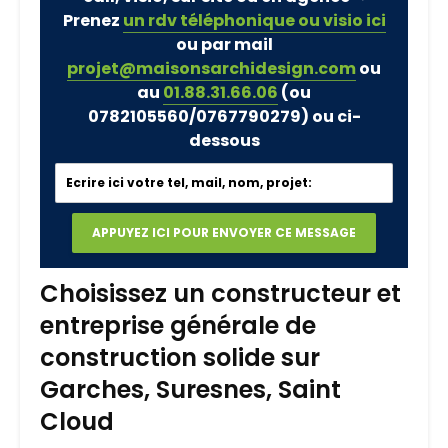
Prenez
un rdv téléphonique ou visio ici
ou par mail
projet@maisonsarchidesign.com
ou
au
01.88.31.66.06
(ou
0782105560/0767790279)
ou ci-
dessous
Choisissez un constructeur et
entreprise générale de
construction solide sur
Garches, Suresnes, Saint
Cloud