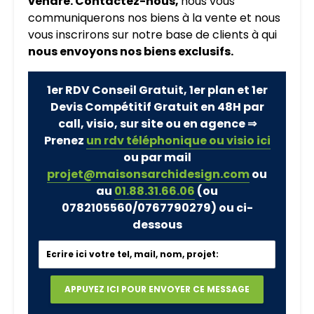
vendre. Contactez-nous,
nous vous
communiquerons nos biens à la vente et nous
vous inscrirons sur notre base de clients à qui
nous envoyons nos biens exclusifs.
1er RDV Conseil Gratuit, 1er plan et 1er
Devis Compétitif Gratuit en 48H par
call, visio, sur site ou en agence ⇒
Prenez
un rdv téléphonique ou visio ici
ou par mail
projet@maisonsarchidesign.com
ou
au
01.88.31.66.06
(ou
0782105560/0767790279)
ou ci-
dessous