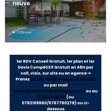
neuve
1 578 vues
1er RDV Conseil Gratuit, 1er plan et 1er
Devis Compétitif Gratuit en 48H par
call, visio, sur site ou en agence ⇒
Prenez
un rdv téléphonique ou visio ici
ou par mail
projet@maisonsarchidesign.com
ou au
01.88.31.66.06
(ou
0782105560/0767790279)
ou ci-
dessous