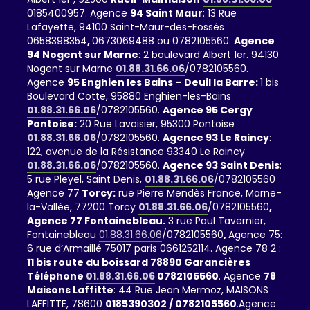
0185400957. Agence
94 Saint Maur
: 13 Rue
Lafayette, 94100 Saint-Maur-des-Fossés
0658398354
,
0673069488 ou 0782105560.
Agence
94 Nogent sur Marne
: 2 boulevard Albert 1er. 94130
Nogent sur Marne
01.88.31.66.06
/0782105560.
Agence
95 Enghien les Bains – Deuil la Barre:
1 bis
Boulevard Cotte, 95880 Enghien-les-Bains
01.88.31.66.06
/0782105560.
Agence 95 Cergy
Pontoise:
20 Rue Lavoisier, 95300 Pontoise
01.88.31.66.06
/0782105560.
Agence 93 Le Raincy
:
122, avenue de la Résistance 93340 Le Raincy
01.88.31.66.06
/0782105560.
Agence 93 Saint Denis
:
5 rue Pleyel, Saint Denis,
01.88.31.66.06
/0782105560
Agence 77
Torcy:
rue Pierre Mendès France, Marne-
la-Vallée, 77200 Torcy
01.88.31.66.06
/0782105560
,
Agence 77 Fontainebleau.
3 rue Paul Tavernier,
Fontainebleau
01.88.31.66.06
/0782105560
,
Agence 75:
6 rue d’Armaillé 75017 paris 0661252114. Agence 78 2 :
11 bis route du boissard 78890 Garancières
Téléphone
01.88.31.66.06
0782105560
. Agence
78
Maisons Laffitte
: 44 Rue Jean Mermoz, MAISONS
LAFFITTE, 78600
0185390302 / 0782105560
.Agence