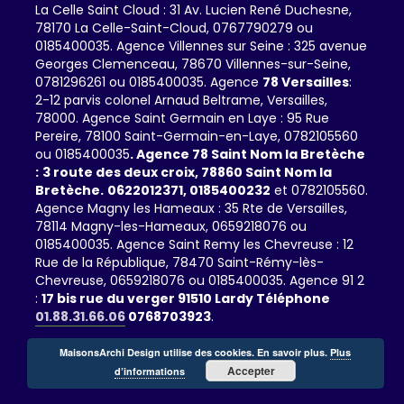
La Celle Saint Cloud : 31 Av. Lucien René Duchesne,
78170 La Celle-Saint-Cloud, 0767790279 ou
0185400035. Agence Villennes sur Seine : 325 avenue
Georges Clemenceau, 78670 Villennes-sur-Seine,
0781296261 ou 0185400035. Agence
78 Versailles
:
2-12 parvis colonel Arnaud Beltrame, Versailles,
78000. Agence Saint Germain en Laye : 95 Rue
Pereire, 78100 Saint-Germain-en-Laye, 0782105560
ou 0185400035
. Agence 78 Saint Nom la Bretèche
:
3 route des deux croix, 78860 Saint Nom la
Bretèche.
0622012371,
0185400232
et 0782105560.
Agence Magny les Hameaux : 35 Rte de Versailles,
78114 Magny-les-Hameaux, 0659218076 ou
0185400035. Agence Saint Remy les Chevreuse : 12
Rue de la République, 78470 Saint-Rémy-lès-
Chevreuse, 0659218076 ou 0185400035. Agence 91 2
:
17 bis rue du verger 91510 Lardy Téléphone
01.88.31.66.06
0768703923
.
MaisonsArchi Design utilise des cookies. En savoir plus.
Plus
Accepter
d’informations