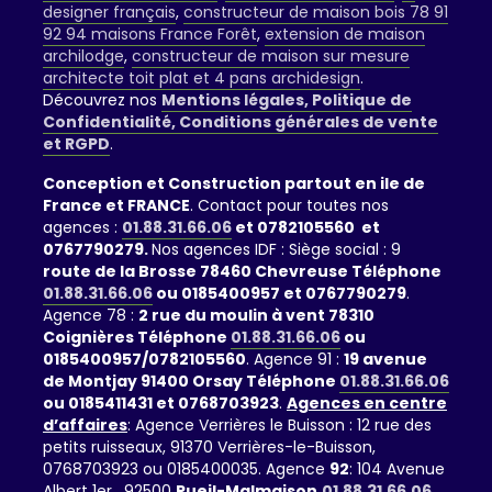
designer français
,
constructeur de maison bois 78 91
92 94 maisons France Forêt
,
extension de maison
archilodge
,
constructeur de maison sur mesure
architecte toit plat et 4 pans archidesign
.
Découvrez nos
Mentions légales, Politique de
Confidentialité, Conditions générales de vente
et RGPD
.
Conception et Construction partout en ile de
France et FRANCE
. Contact pour toutes nos
agences :
01.88.31.66.06
et 0782105560 et
0767790279.
Nos agences IDF : Siège social : 9
route de la Brosse 78460 Chevreuse Téléphone
01.88.31.66.06
ou 0185400957 et 0767790279
.
Agence 78 :
2 rue du moulin à vent 78310
Coignières Téléphone
01.88.31.66.06
ou
0185400957/0782105560
. Agence 91 :
19 avenue
de Montjay 91400 Orsay Téléphone
01.88.31.66.06
ou 0185411431 et 0768703923
.
Agences en centre
d’affaires
: Agence Verrières le Buisson : 12 rue des
petits ruisseaux, 91370 Verrières-le-Buisson,
0768703923 ou 0185400035. Agence
92
: 104 Avenue
Albert 1er , 92500
Rueil-Malmaison
01.88.31.66.06