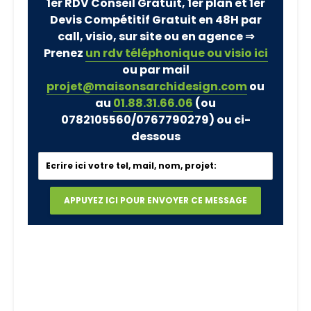
1er RDV Conseil Gratuit, 1er plan et 1er
Devis Compétitif Gratuit en 48H par
call, visio, sur site ou en agence ⇒
Prenez
un rdv téléphonique ou visio ici
ou par mail
projet@maisonsarchidesign.com
ou
au
01.88.31.66.06
(ou
0782105560/0767790279)
ou ci-
dessous