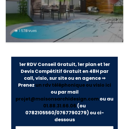
1 578 vues
1er RDV Conseil Gratuit, 1er plan et 1er
Devis Compétitif Gratuit en 48H par
call, visio, sur site ou en agence ⇒
Prenez
un rdv téléphonique ou visio ici
ou par mail
projet@maisonsarchidesign.com
ou au
01.88.31.66.06
(ou
0782105560/0767790279)
ou ci-
dessous