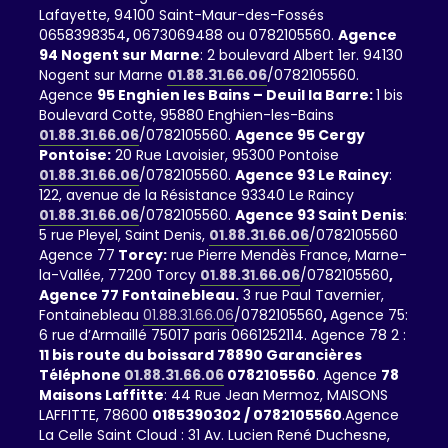
Lafayette, 94100 Saint-Maur-des-Fossés
0658398354
,
0673069488 ou 0782105560.
Agence
94 Nogent sur Marne
: 2 boulevard Albert 1er. 94130
Nogent sur Marne
01.88.31.66.06
/0782105560.
Agence
95 Enghien les Bains – Deuil la Barre:
1 bis
Boulevard Cotte, 95880 Enghien-les-Bains
01.88.31.66.06
/0782105560.
Agence 95 Cergy
Pontoise:
20 Rue Lavoisier, 95300 Pontoise
01.88.31.66.06
/0782105560.
Agence 93 Le Raincy
:
122, avenue de la Résistance 93340 Le Raincy
01.88.31.66.06
/0782105560.
Agence 93 Saint Denis
:
5 rue Pleyel, Saint Denis,
01.88.31.66.06
/0782105560
Agence 77
Torcy:
rue Pierre Mendès France, Marne-
la-Vallée, 77200 Torcy
01.88.31.66.06
/0782105560
,
Agence 77 Fontainebleau.
3 rue Paul Tavernier,
Fontainebleau
01.88.31.66.06
/0782105560
,
Agence 75:
6 rue d’Armaillé 75017 paris 0661252114. Agence 78 2 :
11 bis route du boissard 78890 Garancières
Téléphone
01.88.31.66.06
0782105560
. Agence
78
Maisons Laffitte
: 44 Rue Jean Mermoz, MAISONS
LAFFITTE, 78600
0185390302 / 0782105560
.Agence
La Celle Saint Cloud : 31 Av. Lucien René Duchesne,