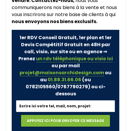
vendre. Contactez-nous,
nous vous
communiquerons nos biens à la vente et nous
vous inscrirons sur notre base de clients à qui
nous envoyons nos biens exclusifs.
1er RDV Conseil Gratuit, 1er plan et 1er
Devis Compétitif Gratuit en 48H par
call, visio, sur site ou en agence ⇒
Prenez
un rdv téléphonique ou visio ici
ou par mail
projet@maisonsarchidesign.com
ou
au
01.88.31.66.06
(ou
0782105560/0767790279)
ou ci-
dessous