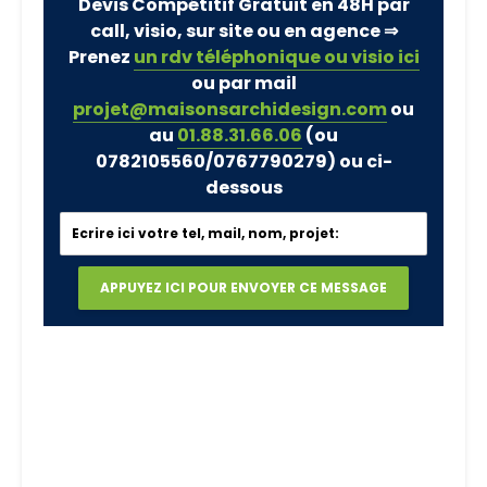
Devis Compétitif Gratuit en 48H par
call, visio, sur site ou en agence ⇒
Prenez
un rdv téléphonique ou visio ici
ou par mail
projet@maisonsarchidesign.com
ou
au
01.88.31.66.06
(ou
0782105560/0767790279)
ou ci-
dessous