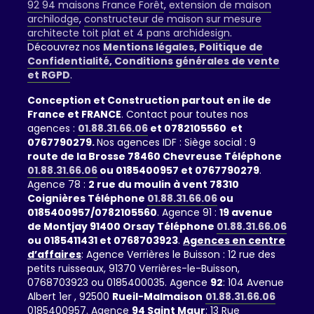
92 94 maisons France Forêt
,
extension de maison
archilodge
,
constructeur de maison sur mesure
architecte toit plat et 4 pans archidesign
.
Découvrez nos
Mentions légales, Politique de
Confidentialité, Conditions générales de vente
et RGPD
.
Conception et Construction partout en ile de
France et FRANCE
. Contact pour toutes nos
agences :
01.88.31.66.06
et 0782105560 et
0767790279.
Nos agences IDF : Siège social : 9
route de la Brosse 78460 Chevreuse Téléphone
01.88.31.66.06
ou 0185400957 et 0767790279
.
Agence 78 :
2 rue du moulin à vent 78310
Coignières Téléphone
01.88.31.66.06
ou
0185400957/0782105560
. Agence 91 :
19 avenue
de Montjay 91400 Orsay Téléphone
01.88.31.66.06
ou 0185411431 et 0768703923
.
Agences en centre
d’affaires
: Agence Verrières le Buisson : 12 rue des
petits ruisseaux, 91370 Verrières-le-Buisson,
0768703923 ou 0185400035. Agence
92
: 104 Avenue
Albert 1er , 92500
Rueil-Malmaison
01.88.31.66.06
0185400957. Agence
94 Saint Maur
: 13 Rue