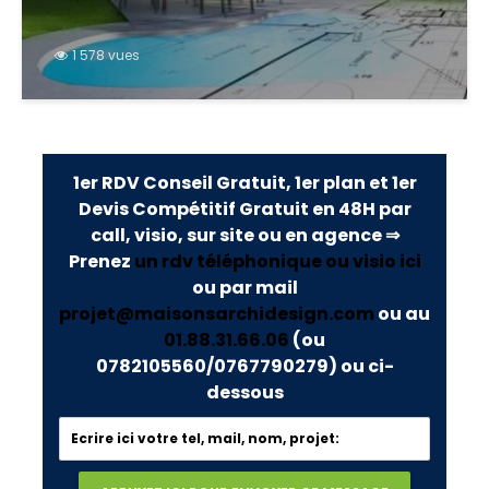
1 578 vues
1er RDV Conseil Gratuit, 1er plan et 1er
Devis Compétitif Gratuit en 48H par
call, visio, sur site ou en agence ⇒
Prenez
un rdv téléphonique ou visio ici
ou par mail
projet@maisonsarchidesign.com
ou au
01.88.31.66.06
(ou
0782105560/0767790279)
ou ci-
dessous