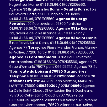
Nogent sur Marne
01.88.31.66.06
/0782105560.
Agence
95 Enghien les Bains – Deuil la Barre:
1 bis
Boulevard Cotte, 95880 Enghien-les-Bains
01.88.31.66.06
/0782105560.
Agence 95 Cergy
Pontoise:
20 Rue Lavoisier, 95300 Pontoise
01.88.31.66.06
/0782105560.
Agence 93 Le Raincy
:
122, avenue de la Résistance 93340 Le Raincy
01.88.31.66.06
/0782105560.
Agence 93 Saint Denis
:
5 rue Pleyel, Saint Denis,
01.88.31.66.06
/0782105560
Agence 77
Torcy:
rue Pierre Mendès France, Marne-
la-Vallée, 77200 Torcy
01.88.31.66.06
/0782105560
,
Agence 77 Fontainebleau.
3 rue Paul Tavernier,
Fontainebleau
01.88.31.66.06
/0782105560
,
Agence 75:
6 rue d’Armaillé 75017 paris 0661252114. Agence 78 2 :
11 bis route du boissard 78890 Garancières
Téléphone
01.88.31.66.06
0782105560
. Agence
78
Maisons Laffitte
: 44 Rue Jean Mermoz, MAISONS
LAFFITTE, 78600
0185390302 / 0782105560
.Agence
La Celle Saint Cloud : 31 Av. Lucien René Duchesne,
78170 La Celle-Saint-Cloud, 0767790279 ou
0185400035. Agence Villennes sur Seine : 325 avenue
Georges Clemenceau, 78670 Villennes-sur-Seine,