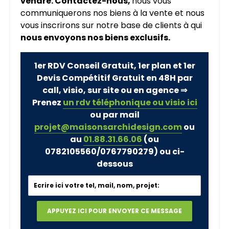
vendre. Contactez-nous,
nous vous
communiquerons nos biens à la vente et nous
vous inscrirons sur notre base de clients à qui
nous envoyons nos biens exclusifs.
1er RDV Conseil Gratuit, 1er plan et 1er
Devis Compétitif Gratuit en 48H par
call, visio, sur site ou en agence ⇒
Prenez
un rdv téléphonique ou visio ici
ou par mail
projet@maisonsarchidesign.com
ou
au
01.88.31.66.06
(ou
0782105560/0767790279)
ou ci-
dessous