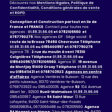
Découvrez nos
Mentions légales, Politique de
Confidentialité, Conditions générales de vente
et RGPD
.
Conception et Construction partout en ile de
France et FRANCE
. Contact pour toutes nos
agences :
01.88.31.66.06
et 0782105560 et
0767790279.
Nos agences IDF : Siège social : 9
route de la Brosse 78460 Chevreuse Téléphone
01.88.31.66.06
ou 0185400957 et 0767790279
.
Agence 78 :
2 rue du moulin à vent 78310
Coignières Téléphone
01.88.31.66.06
ou
0185400957/0782105560
. Agence 91 :
19 avenue
de Montjay 91400 Orsay Téléphone
01.88.31.66.06
ou 0185411431 et 0768703923
.
Agences en centre
d’affaires
: Agence Verrières le Buisson : 12 rue des
petits ruisseaux, 91370 Verrières-le-Buisson,
0768703923 ou 0185400035. Agence
92
: 104 Avenue
Albert 1er , 92500
Rueil-Malmaison
01.88.31.66.06
0185400957. Agence
94 Saint Maur
: 13 Rue
Lafayette, 94100 Saint-Maur-des-Fossés
0658398354
,
0673069488 ou 0782105560.
Agence
94 Nogent sur Marne
: 2 boulevard Albert 1er. 94130