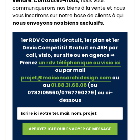
vendre. Contactez-nous,
nous vous
communiquerons nos biens à la vente et nous
vous inscrirons sur notre base de clients à qui
nous envoyons nos biens exclusifs.
1er RDV Conseil Gratuit, 1er plan et 1er
Devis Compétitif Gratuit en 48H par
call, visio, sur site ou en agence ⇒
Prenez
un rdv téléphonique ou visio ici
ou par mail
projet@maisonsarchidesign.com
ou
au
01.88.31.66.06
(ou
0782105560/0767790279)
ou ci-
dessous