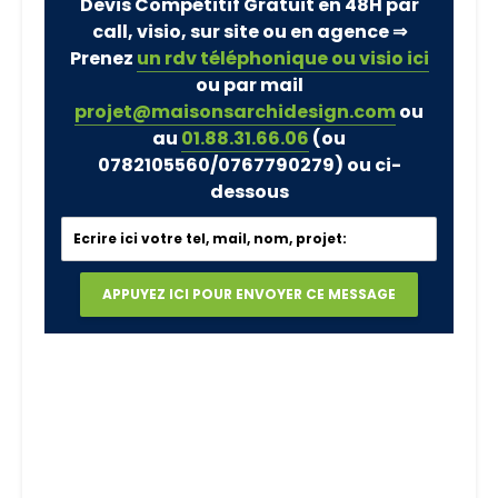
Devis Compétitif Gratuit en 48H par
call, visio, sur site ou en agence ⇒
Prenez
un rdv téléphonique ou visio ici
ou par mail
projet@maisonsarchidesign.com
ou
au
01.88.31.66.06
(ou
0782105560/0767790279)
ou ci-
dessous