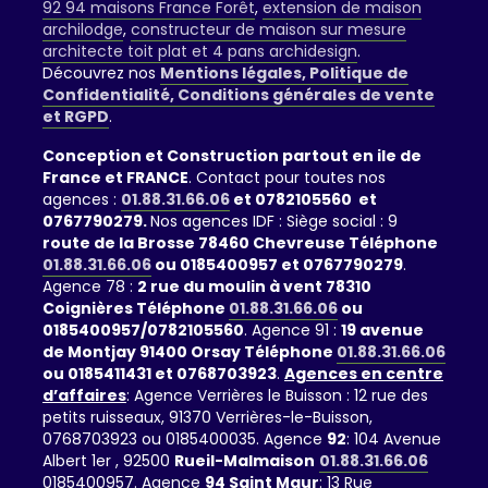
92 94 maisons France Forêt
,
extension de maison
archilodge
,
constructeur de maison sur mesure
architecte toit plat et 4 pans archidesign
.
Découvrez nos
Mentions légales, Politique de
Confidentialité, Conditions générales de vente
et RGPD
.
Conception et Construction partout en ile de
France et FRANCE
. Contact pour toutes nos
agences :
01.88.31.66.06
et 0782105560 et
0767790279.
Nos agences IDF : Siège social : 9
route de la Brosse 78460 Chevreuse Téléphone
01.88.31.66.06
ou 0185400957 et 0767790279
.
Agence 78 :
2 rue du moulin à vent 78310
Coignières Téléphone
01.88.31.66.06
ou
0185400957/0782105560
. Agence 91 :
19 avenue
de Montjay 91400 Orsay Téléphone
01.88.31.66.06
ou 0185411431 et 0768703923
.
Agences en centre
d’affaires
: Agence Verrières le Buisson : 12 rue des
petits ruisseaux, 91370 Verrières-le-Buisson,
0768703923 ou 0185400035. Agence
92
: 104 Avenue
Albert 1er , 92500
Rueil-Malmaison
01.88.31.66.06
0185400957. Agence
94 Saint Maur
: 13 Rue