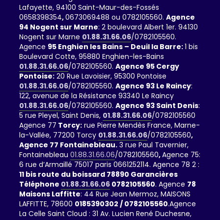
Lafayette, 94100 Saint-Maur-des-Fossés
0658398354
,
0673069488 ou 0782105560.
Agence
94 Nogent sur Marne
: 2 boulevard Albert 1er. 94130
Nogent sur Marne
01.88.31.66.06
/0782105560.
Agence
95 Enghien les Bains – Deuil la Barre:
1 bis
Boulevard Cotte, 95880 Enghien-les-Bains
01.88.31.66.06
/0782105560.
Agence 95 Cergy
Pontoise:
20 Rue Lavoisier, 95300 Pontoise
01.88.31.66.06
/0782105560.
Agence 93 Le Raincy
:
122, avenue de la Résistance 93340 Le Raincy
01.88.31.66.06
/0782105560.
Agence 93 Saint Denis
:
5 rue Pleyel, Saint Denis,
01.88.31.66.06
/0782105560
Agence 77
Torcy:
rue Pierre Mendès France, Marne-
la-Vallée, 77200 Torcy
01.88.31.66.06
/0782105560
,
Agence 77 Fontainebleau.
3 rue Paul Tavernier,
Fontainebleau
01.88.31.66.06
/0782105560
,
Agence 75:
6 rue d’Armaillé 75017 paris 0661252114. Agence 78 2 :
11 bis route du boissard 78890 Garancières
Téléphone
01.88.31.66.06
0782105560
. Agence
78
Maisons Laffitte
: 44 Rue Jean Mermoz, MAISONS
LAFFITTE, 78600
0185390302 / 0782105560
.Agence
La Celle Saint Cloud : 31 Av. Lucien René Duchesne,