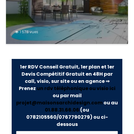
1 578 vues
1er RDV Conseil Gratuit, 1er plan et 1er
Devis Compétitif Gratuit en 48H par
call, visio, sur site ou en agence ⇒
Prenez
un rdv téléphonique ou visio ici
ou par mail
projet@maisonsarchidesign.com
ou au
01.88.31.66.06
(ou
0782105560/0767790279)
ou ci-
dessous