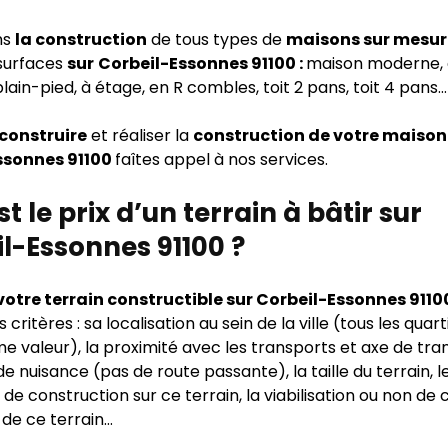
ns
la construction
de tous types de
maisons sur mesur
 surfaces
sur
Corbeil-Essonnes 91100 :
maison moderne, c
lain-pied, à étage, en R combles, toit 2 pans, toit 4 pans
 construire
et réaliser la
construction de votre maison
ssonnes 91100
faîtes appel à nos services.
st le prix d’un terrain à bâtir sur
l-Essonnes 91100 ?
 votre terrain constructible sur Corbeil-Essonnes 911
 critères : sa localisation au sein de la ville (tous les quar
e valeur), la proximité avec les transports et axe de tra
e nuisance (pas de route passante), la taille du terrain, l
s de construction sur ce terrain, la viabilisation ou non de c
 de ce terrain…