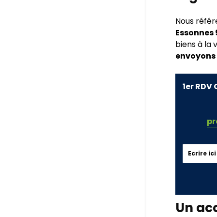
Nous réfé
Essonnes 
biens à la 
envoyons n
1er RDV 
pr
Un ac