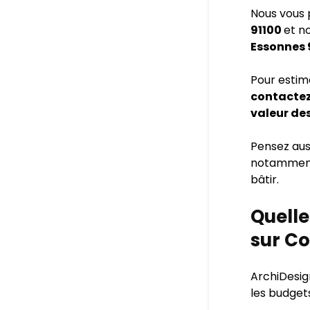
Nous vous 
91100
et n
Essonnes 
Pour esti
contactez
valeur des
Pensez aus
notamment 
bâtir.
Quelle
sur Co
ArchiDesig
les budget