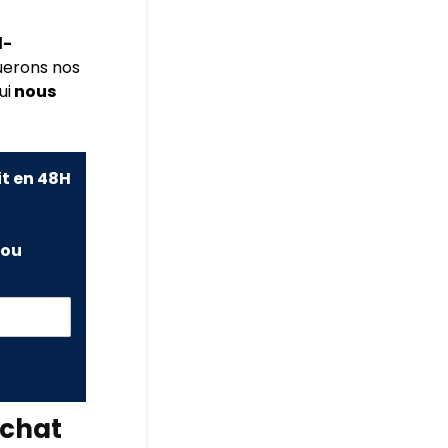
l-
erons nos
ui
nous
it en 48H
ou
chat