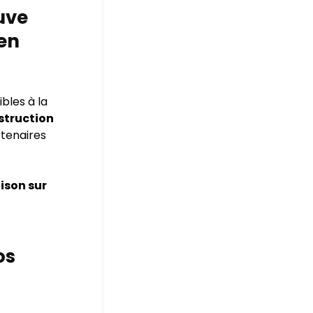
uve
 en
bles à la
struction
rtenaires
ison sur
os