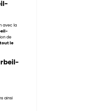
il-
n avec la
eil-
ion de
tout le
rbeil-
s ainsi