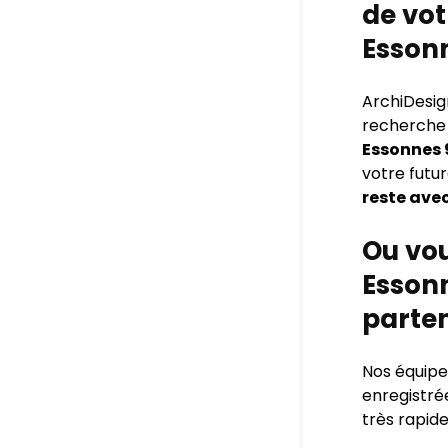
de vot
Essonn
ArchiDesig
recherche d
Essonnes 
votre futu
reste avec
Ou vou
Essonn
parten
Nos équipes
enregistré
très rapide