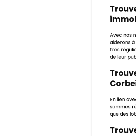
Trouve
immobi
Avec nos n
aiderons à
très régul
de leur pub
Trouve
Corbei
En lien av
sommes rég
que des lo
Trouve