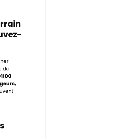
errain
ouvez-
gner
e du
91100
geurs,
ouvent
s