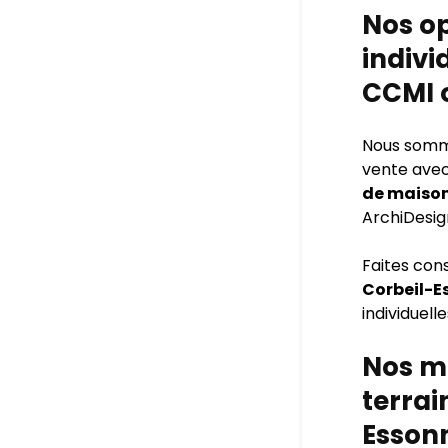
Nos o
indivi
CCMI 
Nous sommes
vente avec
de maison
ArchiDesig
Faites con
Corbeil-E
individuelle
Nos ma
terrai
Essonn