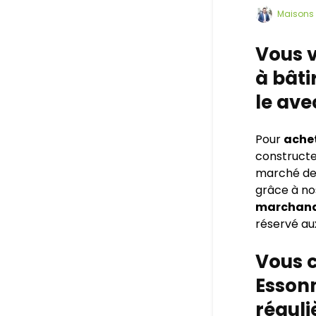
Maisons 
Vous v
à bâti
le ave
Pour
achet
constructe
marché d
grâce à no
marchand
réservé au
Vous c
Essonn
régul