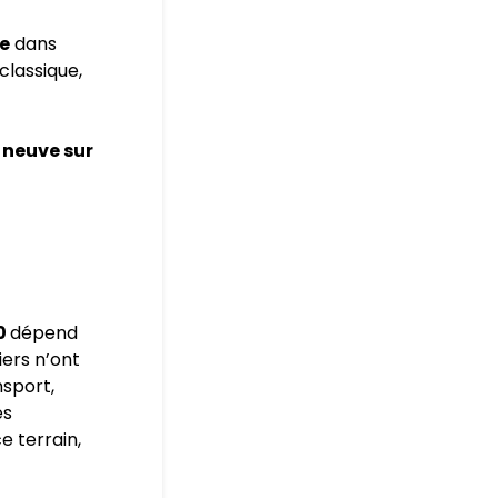
e
dans
lassique,
…
 neuve sur
00
dépend
tiers n’ont
nsport,
es
e terrain,