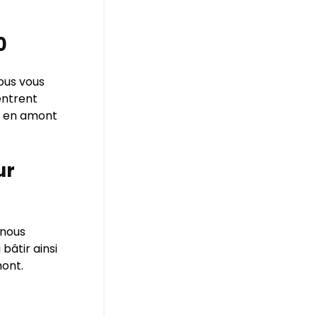
0
ous vous
entrent
me en amont
ur
nous
bâtir ainsi
mont.