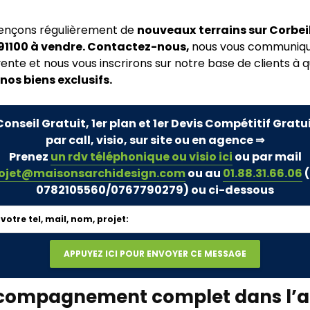
rençons régulièrement de
nouveaux
terrains sur Corbei
91100 à vendre. Contactez-nous,
nous vous communiqu
vente et nous vous inscrirons sur notre base de clients à q
os biens exclusifs.
Conseil Gratuit, 1er plan et 1er Devis Compétitif Gratu
par call, visio, sur site ou en agence ⇒
Prenez
un rdv téléphonique ou visio ici
ou par mail
ojet@maisonsarchidesign.com
ou au
01.88.31.66.06
(
0782105560/0767790279)
ou ci-dessous
compagnement complet dans l’a