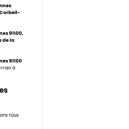
onnes
Corbeil-
nes 91100,
 de la
nes 91100
rrain à
les
dans tous