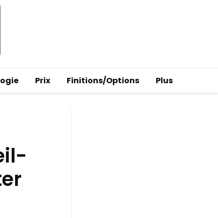
logie
Prix
Finitions/Options
Plus
il-
ter