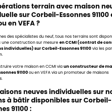
pérations terrain avec maison ne
duelle sur Corbeil-Essonnes 91100
ou en VEFA ?
 des spécialistes du neuf, tous nos terrains sont disponi
 une construction sur mesure
en CCMI (contrat de con
s individuelles) sur Corbeil-Essonnes 91100
via les pa
n.
struire votre maison en CCMI via
un constructeur de ma
ssonnes 91100
ou en VEFA via un promoteur de maisons
s.
isons neuves individuelles sur n
ns à bâtir disponibles sur Corbeil-
es 91100 :