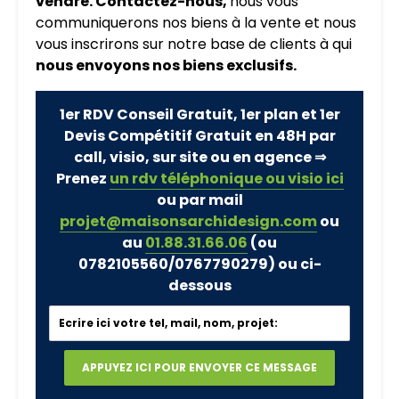
vendre. Contactez-nous,
nous vous
communiquerons nos biens à la vente et nous
vous inscrirons sur notre base de clients à qui
nous envoyons nos biens exclusifs.
1er RDV Conseil Gratuit, 1er plan et 1er
Devis Compétitif Gratuit en 48H par
call, visio, sur site ou en agence ⇒
Prenez
un rdv téléphonique ou visio ici
ou par mail
projet@maisonsarchidesign.com
ou
au
01.88.31.66.06
(ou
0782105560/0767790279)
ou ci-
dessous