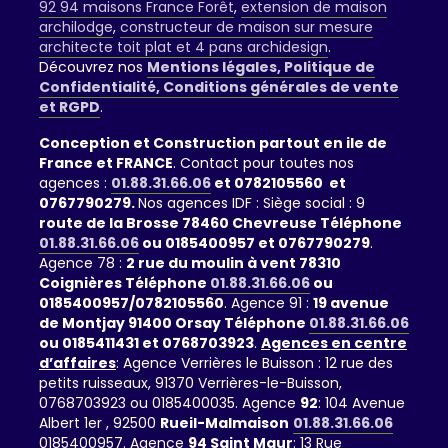
92 94 maisons France Forêt
,
extension de maison
archilodge
,
constructeur de maison sur mesure
architecte toit plat et 4 pans archidesign
.
Découvrez nos
Mentions légales, Politique de
Confidentialité, Conditions générales de vente
et RGPD
.
Conception et Construction partout en ile de
France et FRANCE
. Contact pour toutes nos
agences :
01.88.31.66.06
et 0782105560 et
0767790279.
Nos agences IDF : Siège social : 9
route de la Brosse 78460 Chevreuse Téléphone
01.88.31.66.06
ou 0185400957 et 0767790279
.
Agence 78 :
2 rue du moulin à vent 78310
Coignières Téléphone
01.88.31.66.06
ou
0185400957/0782105560
. Agence 91 :
19 avenue
de Montjay 91400 Orsay Téléphone
01.88.31.66.06
ou 0185411431 et 0768703923
.
Agences en centre
d’affaires
: Agence Verrières le Buisson : 12 rue des
petits ruisseaux, 91370 Verrières-le-Buisson,
0768703923 ou 0185400035. Agence
92
: 104 Avenue
Albert 1er , 92500
Rueil-Malmaison
01.88.31.66.06
0185400957. Agence
94 Saint Maur
: 13 Rue