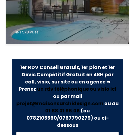
1 578 vues
1er RDV Conseil Gratuit, 1er plan et 1er
Devis Compétitif Gratuit en 48H par
call, visio, sur site ou en agence ⇒
Prenez
un rdv téléphonique ou visio ici
ou par mail
projet@maisonsarchidesign.com
ou au
01.88.31.66.06
(ou
0782105560/0767790279)
ou ci-
dessous