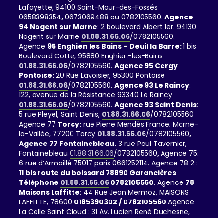
Lafayette, 94100 Saint-Maur-des-Fossés
0658398354
,
0673069488 ou 0782105560.
Agence
94 Nogent sur Marne
: 2 boulevard Albert 1er. 94130
Nogent sur Marne
01.88.31.66.06
/0782105560.
Agence
95 Enghien les Bains – Deuil la Barre:
1 bis
Boulevard Cotte, 95880 Enghien-les-Bains
01.88.31.66.06
/0782105560.
Agence 95 Cergy
Pontoise:
20 Rue Lavoisier, 95300 Pontoise
01.88.31.66.06
/0782105560.
Agence 93 Le Raincy
:
122, avenue de la Résistance 93340 Le Raincy
01.88.31.66.06
/0782105560.
Agence 93 Saint Denis
:
5 rue Pleyel, Saint Denis,
01.88.31.66.06
/0782105560
Agence 77
Torcy:
rue Pierre Mendès France, Marne-
la-Vallée, 77200 Torcy
01.88.31.66.06
/0782105560
,
Agence 77 Fontainebleau.
3 rue Paul Tavernier,
Fontainebleau
01.88.31.66.06
/0782105560
,
Agence 75:
6 rue d’Armaillé 75017 paris 0661252114. Agence 78 2 :
11 bis route du boissard 78890 Garancières
Téléphone
01.88.31.66.06
0782105560
. Agence
78
Maisons Laffitte
: 44 Rue Jean Mermoz, MAISONS
LAFFITTE, 78600
0185390302 / 0782105560
.Agence
La Celle Saint Cloud : 31 Av. Lucien René Duchesne,