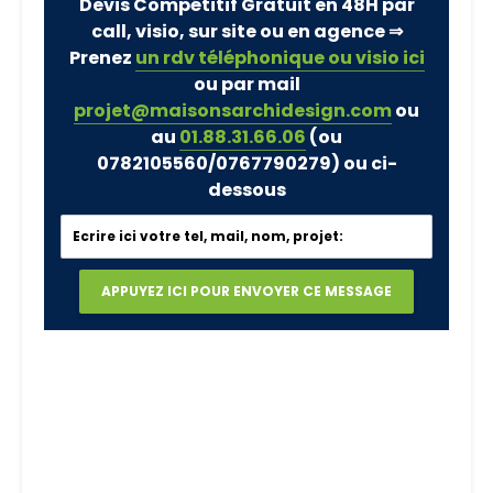
Devis Compétitif Gratuit en 48H par
call, visio, sur site ou en agence ⇒
Prenez
un rdv téléphonique ou visio ici
ou par mail
projet@maisonsarchidesign.com
ou
au
01.88.31.66.06
(ou
0782105560/0767790279)
ou ci-
dessous