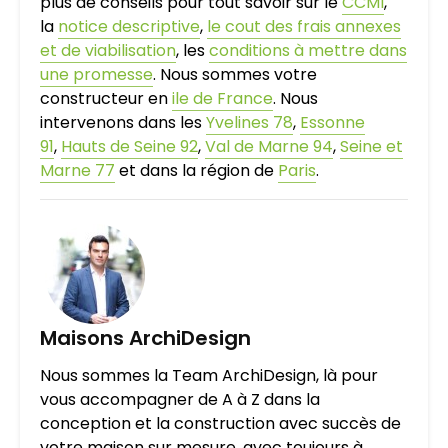
plus de conseils pour tout savoir sur le
CCMI
,
la
notice descriptive
,
le cout des frais annexes
et de viabilisation
, les
conditions à mettre dans
une promesse
. Nous sommes votre
constructeur en
ile de France
. Nous
intervenons dans les
Yvelines 78
,
Essonne
91
,
Hauts de Seine 92
,
Val de Marne 94
,
Seine et
Marne 77
et dans la région de
Paris
.
Maisons ArchiDesign
Nous sommes la Team ArchiDesign, là pour
vous accompagner de A à Z dans la
conception et la construction avec succès de
votre maison sur mesure, avec toujours à