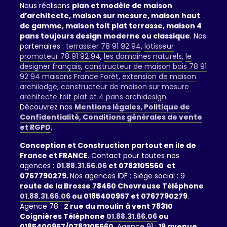
Nous réalisons
plan et modèle de maison
d’architecte, maison sur mesure, maison haut
de gamme, maison toit plat terrasse, maison 4
pans toujours design moderne ou classique
. Nos
partenaires :
terrassier 78 91 92 94
,
lotisseur
promoteur 78 91 92 94
,
les domaines naturels
,
le
designer français
,
constructeur de maison bois 78 91
92 94 maisons France Forêt
,
extension de maison
archilodge
,
constructeur de maison sur mesure
architecte toit plat et 4 pans archidesign
.
Découvrez nos
Mentions légales, Politique de
Confidentialité, Conditions générales de vente
et RGPD
.
Conception et Construction partout en ile de
France et FRANCE
. Contact pour toutes nos
agences :
01.88.31.66.06
et 0782105560 et
0767790279.
Nos agences IDF : Siège social : 9
route de la Brosse 78460 Chevreuse Téléphone
01.88.31.66.06
ou 0185400957 et 0767790279
.
Agence 78 :
2 rue du moulin à vent 78310
Coignières Téléphone
01.88.31.66.06
ou
0185400957/0782105560
. Agence 91 :
19 avenue