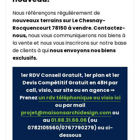
Nous référençons régulièrement de
nouveaux
terrains sur Le Chesnay-
Rocquencourt 78150 à vendre. Contactez-
nous,
nous vous communiquerons nos biens à
la vente et nous vous inscrirons sur notre base
de clients à qui
nous envoyons nos biens
exclusifs.
1er RDV Conseil Gratuit, 1er plan et 1er
Devis Compétitif Gratuit en 48H par
call, visio, sur site ou en agence ⇒
Prenez
un rdv téléphonique ou visio ici
ou par mail
projet@maisonsarchidesign.com
ou
au
01.88.31.66.06
(ou
0782105560/0767790279)
ou ci-
dessous