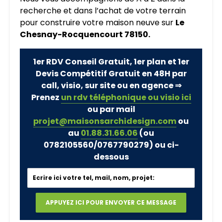
recherche et dans l’achat de votre terrain
pour construire votre maison neuve sur
Le
Chesnay-Rocquencourt 78150.
1er RDV Conseil Gratuit, 1er plan et 1er
Devis Compétitif Gratuit en 48H par
call, visio, sur site ou en agence ⇒
Prenez
un rdv téléphonique ou visio ici
ou par mail
projet@maisonsarchidesign.com
ou
au
01.88.31.66.06
(ou
0782105560/0767790279)
ou ci-
dessous