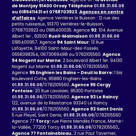
de Montjay 91400 Orsay Téléphone
01.88.31.66.06
ou 0185411431 et 0768703923
.
Agences en centre
d’affaires
: Agence Verrières le Buisson : 12 rue des
petits ruisseaux, 91370 Verrières-le-Buisson,
0768703923 ou 0185400035. Agence
92
: 104 Avenue
Albert 1er , 92500
Rueil-Malmaison
01.88.31.66.06
0185400957. Agence
94 Saint Maur
: 13 Rue
Lafayette, 94100 Saint-Maur-des-Fossés
0658398354
,
0673069488 ou 0782105560.
Agence
94 Nogent sur Marne
: 2 boulevard Albert 1er. 94130
Nogent sur Marne
01.88.31.66.06
/0782105560.
Agence
95 Enghien les Bains – Deuil la Barre:
1 bis
Boulevard Cotte, 95880 Enghien-les-Bains
01.88.31.66.06
/0782105560.
Agence 95 Cergy
Pontoise:
20 Rue Lavoisier, 95300 Pontoise
01.88.31.66.06
/0782105560.
Agence 93 Le Raincy
:
122, avenue de la Résistance 93340 Le Raincy
01.88.31.66.06
/0782105560.
Agence 93 Saint Denis
:
5 rue Pleyel, Saint Denis,
01.88.31.66.06
/0782105560
Agence 77
Torcy:
rue Pierre Mendès France, Marne-
la-Vallée, 77200 Torcy
01.88.31.66.06
/0782105560
,
Agence 77 Fontainebleau.
3 rue Paul Tavernier,