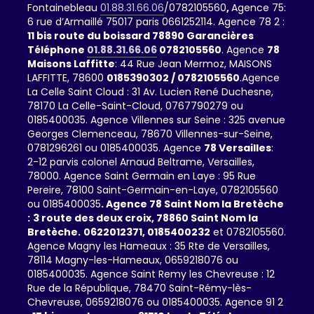
Fontainebleau
01.88.31.66.06
/0782105560
,
Agence 75:
6 rue d’Armaillé 75017 paris 0661252114. Agence 78 2 :
11 bis route du boissard 78890 Garancières
Téléphone
01.88.31.66.06
0782105560
. Agence
78
Maisons Laffitte
: 44 Rue Jean Mermoz, MAISONS
LAFFITTE, 78600
0185390302 / 0782105560
.Agence
La Celle Saint Cloud : 31 Av. Lucien René Duchesne,
78170 La Celle-Saint-Cloud, 0767790279 ou
0185400035. Agence Villennes sur Seine : 325 avenue
Georges Clemenceau, 78670 Villennes-sur-Seine,
0781296261 ou 0185400035. Agence
78 Versailles
:
2-12 parvis colonel Arnaud Beltrame, Versailles,
78000. Agence Saint Germain en Laye : 95 Rue
Pereire, 78100 Saint-Germain-en-Laye, 0782105560
ou 0185400035
. Agence 78 Saint Nom la Bretèche
:
3 route des deux croix, 78860 Saint Nom la
Bretèche.
0622012371,
0185400232
et 0782105560.
Agence Magny les Hameaux : 35 Rte de Versailles,
78114 Magny-les-Hameaux, 0659218076 ou
0185400035. Agence Saint Remy les Chevreuse : 12
Rue de la République, 78470 Saint-Rémy-lès-
Chevreuse, 0659218076 ou 0185400035. Agence 91 2