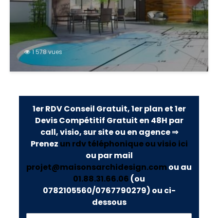
1 578 vues
1er RDV Conseil Gratuit, 1er plan et 1er
Devis Compétitif Gratuit en 48H par
call, visio, sur site ou en agence ⇒
Prenez
un rdv téléphonique ou visio ici
ou par mail
projet@maisonsarchidesign.com
ou au
01.88.31.66.06
(ou
0782105560/0767790279)
ou ci-
dessous