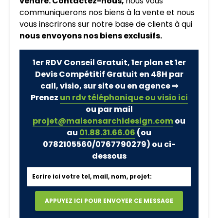
vendre. Contactez-nous,
nous vous
communiquerons nos biens à la vente et nous
vous inscrirons sur notre base de clients à qui
nous envoyons nos biens exclusifs.
1er RDV Conseil Gratuit, 1er plan et 1er
Devis Compétitif Gratuit en 48H par
call, visio, sur site ou en agence ⇒
Prenez
un rdv téléphonique ou visio ici
ou par mail
projet@maisonsarchidesign.com
ou
au
01.88.31.66.06
(ou
0782105560/0767790279)
ou ci-
dessous