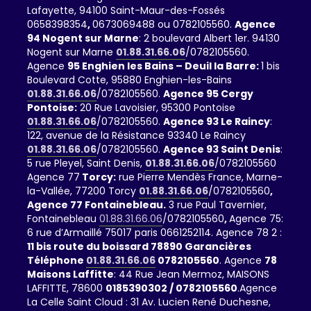
Lafayette, 94100 Saint-Maur-des-Fossés
0658398354
,
0673069488 ou 0782105560.
Agence
94 Nogent sur Marne
: 2 boulevard Albert 1er. 94130
Nogent sur Marne
01.88.31.66.06
/0782105560.
Agence
95 Enghien les Bains – Deuil la Barre:
1 bis
Boulevard Cotte, 95880 Enghien-les-Bains
01.88.31.66.06
/0782105560.
Agence 95 Cergy
Pontoise:
20 Rue Lavoisier, 95300 Pontoise
01.88.31.66.06
/0782105560.
Agence 93 Le Raincy
:
122, avenue de la Résistance 93340 Le Raincy
01.88.31.66.06
/0782105560.
Agence 93 Saint Denis
:
5 rue Pleyel, Saint Denis,
01.88.31.66.06
/0782105560
Agence 77
Torcy:
rue Pierre Mendès France, Marne-
la-Vallée, 77200 Torcy
01.88.31.66.06
/0782105560
,
Agence 77 Fontainebleau.
3 rue Paul Tavernier,
Fontainebleau
01.88.31.66.06
/0782105560
,
Agence 75:
6 rue d’Armaillé 75017 paris 0661252114. Agence 78 2 :
11 bis route du boissard 78890 Garancières
Téléphone
01.88.31.66.06
0782105560
. Agence
78
Maisons Laffitte
: 44 Rue Jean Mermoz, MAISONS
LAFFITTE, 78600
0185390302 / 0782105560
.Agence
La Celle Saint Cloud : 31 Av. Lucien René Duchesne,