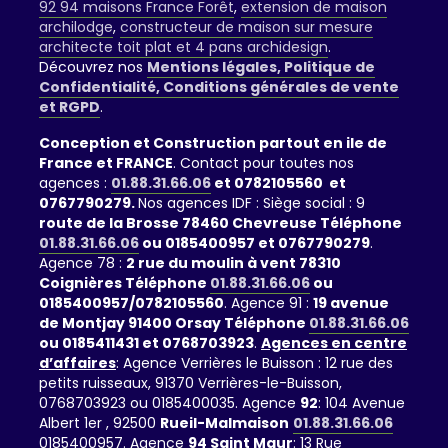
92 94 maisons France Forêt
,
extension de maison
archilodge
,
constructeur de maison sur mesure
architecte toit plat et 4 pans archidesign
.
Découvrez nos
Mentions légales, Politique de
Confidentialité, Conditions générales de vente
et RGPD
.
Conception et Construction partout en ile de
France et FRANCE
. Contact pour toutes nos
agences :
01.88.31.66.06
et 0782105560 et
0767790279.
Nos agences IDF : Siège social : 9
route de la Brosse 78460 Chevreuse Téléphone
01.88.31.66.06
ou 0185400957 et 0767790279
.
Agence 78 :
2 rue du moulin à vent 78310
Coignières Téléphone
01.88.31.66.06
ou
0185400957/0782105560
. Agence 91 :
19 avenue
de Montjay 91400 Orsay Téléphone
01.88.31.66.06
ou 0185411431 et 0768703923
.
Agences en centre
d’affaires
: Agence Verrières le Buisson : 12 rue des
petits ruisseaux, 91370 Verrières-le-Buisson,
0768703923 ou 0185400035. Agence
92
: 104 Avenue
Albert 1er , 92500
Rueil-Malmaison
01.88.31.66.06
0185400957. Agence
94 Saint Maur
: 13 Rue