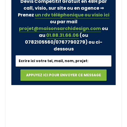
Devis Compétitif Gratuit en 48H par
call, visio, sur site ou en agence ⇒
Prenez
un rdv téléphonique ou visio ici
ou par mail
projet@maisonsarchidesign.com
ou
au
01.88.31.66.06
(ou
0782105560/0767790279)
ou ci-
dessous