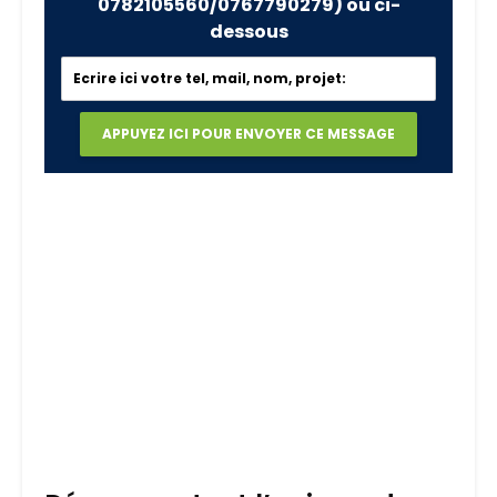
0782105560/0767790279)
ou ci-
dessous