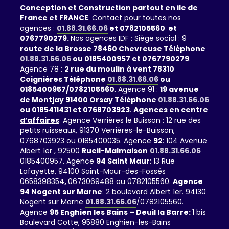
Conception et Construction partout en ile de
France et FRANCE
. Contact pour toutes nos
agences :
01.88.31.66.06
et 0782105560 et
0767790279.
Nos agences IDF : Siège social : 9
route de la Brosse 78460 Chevreuse Téléphone
01.88.31.66.06
ou 0185400957 et 0767790279
.
Agence 78 :
2 rue du moulin à vent 78310
Coignières Téléphone
01.88.31.66.06
ou
0185400957/0782105560
. Agence 91 :
19 avenue
de Montjay 91400 Orsay Téléphone
01.88.31.66.06
ou 0185411431 et 0768703923
.
Agences en centre
d’affaires
: Agence Verrières le Buisson : 12 rue des
petits ruisseaux, 91370 Verrières-le-Buisson,
0768703923 ou 0185400035. Agence
92
: 104 Avenue
Albert 1er , 92500
Rueil-Malmaison
01.88.31.66.06
0185400957. Agence
94 Saint Maur
: 13 Rue
Lafayette, 94100 Saint-Maur-des-Fossés
0658398354
,
0673069488 ou 0782105560.
Agence
94 Nogent sur Marne
: 2 boulevard Albert 1er. 94130
Nogent sur Marne
01.88.31.66.06
/0782105560.
Agence
95 Enghien les Bains – Deuil la Barre:
1 bis
Boulevard Cotte, 95880 Enghien-les-Bains