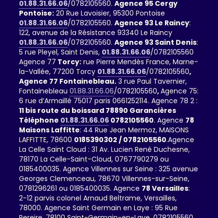
01.88.31.66.06
/0782105560.
Agence 95 Cergy
Pontoise:
20 Rue Lavoisier, 95300 Pontoise
01.88.31.66.06
/0782105560.
Agence 93 Le Raincy
:
122, avenue de la Résistance 93340 Le Raincy
01.88.31.66.06
/0782105560.
Agence 93 Saint Denis
:
5 rue Pleyel, Saint Denis,
01.88.31.66.06
/0782105560
Agence 77
Torcy:
rue Pierre Mendès France, Marne-
la-Vallée, 77200 Torcy
01.88.31.66.06
/0782105560
,
Agence 77 Fontainebleau.
3 rue Paul Tavernier,
Fontainebleau
01.88.31.66.06
/0782105560
,
Agence 75:
6 rue d’Armaillé 75017 paris 0661252114. Agence 78 2 :
11 bis route du boissard 78890 Garancières
Téléphone
01.88.31.66.06
0782105560
. Agence
78
Maisons Laffitte
: 44 Rue Jean Mermoz, MAISONS
LAFFITTE, 78600
0185390302 / 0782105560
.Agence
La Celle Saint Cloud : 31 Av. Lucien René Duchesne,
78170 La Celle-Saint-Cloud, 0767790279 ou
0185400035. Agence Villennes sur Seine : 325 avenue
Georges Clemenceau, 78670 Villennes-sur-Seine,
0781296261 ou 0185400035. Agence
78 Versailles
:
2-12 parvis colonel Arnaud Beltrame, Versailles,
78000. Agence Saint Germain en Laye : 95 Rue
Pereire, 78100 Saint-Germain-en-Laye, 0782105560