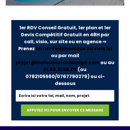
1er RDV Conseil Gratuit, 1er plan et 1er
Devis Compétitif Gratuit en 48H par
call, visio, sur site ou en agence ⇒
Prenez
un rdv téléphonique ou visio ici
ou par mail
projet@maisonsarchidesign.com
ou au
01.88.31.66.06
(ou
0782105560/0767790279)
ou ci-
dessous