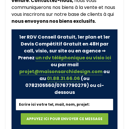
vendre. Contactez-nous,
nous vous
communiquerons nos biens à la vente et nous
vous inscrirons sur notre base de clients à qui
nous envoyons nos biens exclusifs.
1er RDV Conseil Gratuit, 1er plan et 1er
Devis Compétitif Gratuit en 48H par
call, visio, sur site ou en agence ⇒
Prenez
un rdv téléphonique ou visio ici
ou par mail
projet@maisonsarchidesign.com
ou
au
01.88.31.66.06
(ou
0782105560/0767790279)
ou ci-
dessous