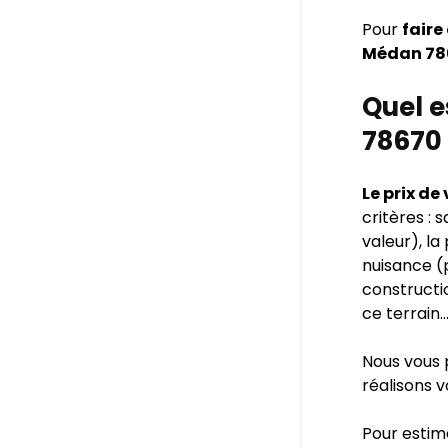
Pour
faire
Médan 7
Quel e
78670 
Le prix de
critères : 
valeur), la
nuisance (p
constructio
ce terrain
Nous vous 
réalisons 
Pour esti