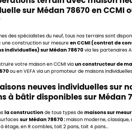
pérations terrain avec maison ne
duelle sur Médan 78670 en CCMI o
?
 des spécialistes du neuf, tous nos terrains sont disponi
 une construction sur mesure
en CCMI (contrat de con
s individuelles) sur Médan 78670
via les partenaires A
struire votre maison en CCMI via
un constructeur de ma
8670
ou en VEFA via un promoteur de maisons individuelles
isons neuves individuelles sur n
ns à bâtir disponibles sur Médan 7
ns
la construction
de tous types de
maisons sur mesur
 surfaces
sur
Médan 78670 :
maison moderne, classique, 
 à étage, en R combles, toit 2 pans, toit 4 pans…