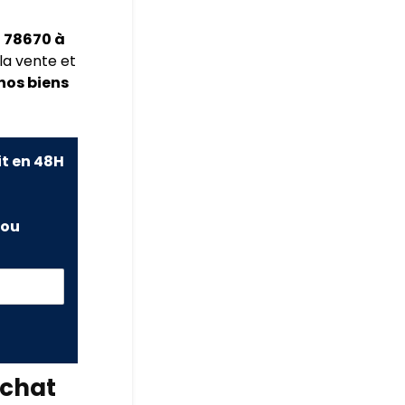
n 78670 à
la vente et
nos biens
it en 48H
ou
chat