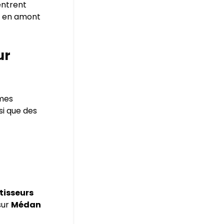
entrent
me en amont
ur
mes
si que des
tisseurs
sur
Médan