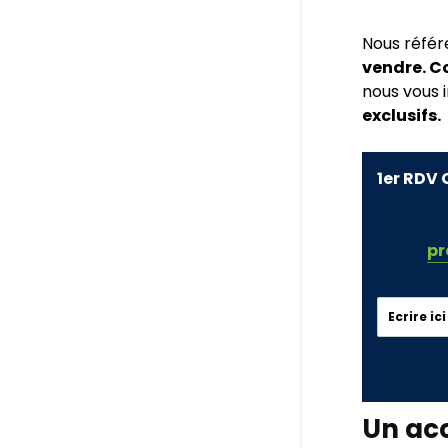
Nous réfé
vendre. C
nous vous i
exclusifs.
1er RDV 
pr
Un ac