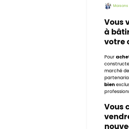
Maisons 
Vous v
à bâti
votre 
Pour
achet
constructe
marché d
partenaria
bien
exclu
profession
Vous c
vendr
nouve