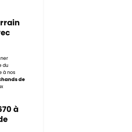
errain
vec
gner
e du
 à nos
chands de
ux
670 à
de