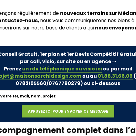
rençons régulièrement de
nouveaux
terrains sur Méda
ontactez-nous,
nous vous communiquerons nos biens à 
nscrirons sur notre base de clients à qui
nous envoyons 
Conseil Gratuit, 1er plan et 1er Devis Compétitif Gratu
par call, visio, sur site ou en agence ⇒
Prenez
un rdv téléphonique ou visio ici
ou par mail
ojet@maisonsarchidesign.com
ou au
01.88.31.66.06
(
0782105560/0767790279)
ou ci-dessous
compagnement complet dans l’a