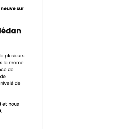
 neuve sur
 Médan
e plusieurs
 pas la même
ence de
 de
énivelé de
0
et nous
.