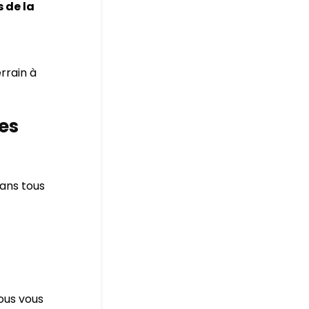
 de la
rrain à
les
dans tous
ous vous