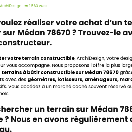
ArchiDesign
1 563 vues
oulez réaliser votre achat d’un t
r sur Médan 78670 ? Trouvez-le a
constructeur.
er votre terrain constructible
, ArchiDesign, votre desi
ur vous accompagne. Nous proposons l’offre la plus larg
e
terrains à bâtir constructible sur Médan 78670
grâce
ts avec des
géomètres, lotisseurs, aménageurs, mar
sifs. Vous accédez à un marché caché souvent réservé a
nels.
hercher un terrain sur Médan 78
e ? Nous en avons régulièrement 
au.