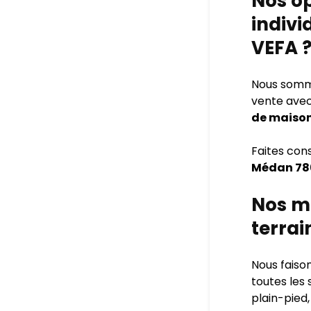
Nos o
indivi
VEFA 
Nous sommes
vente avec
de maison
Faites con
Médan 7
Nos ma
terrai
Nous faiso
toutes les
plain-pied,