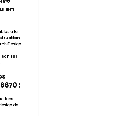
uve
u en
bles à la
struction
rchiDesign.
ison sur
.
os
8670 :
e
dans
design de