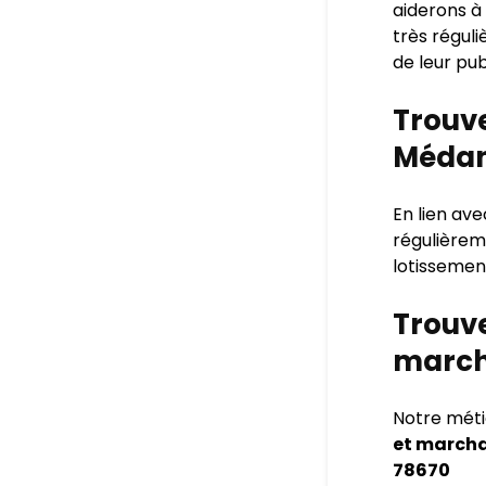
aiderons à
très régul
de leur pub
Trouve
Médan
En lien av
régulièreme
lotissemen
Trouve
march
Notre méti
et march
78670