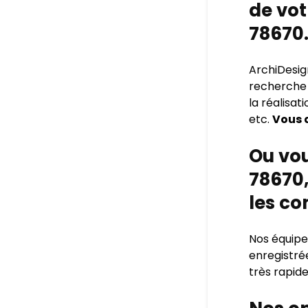
de vot
78670
ArchiDesig
recherche d
la réalisat
etc.
Vous a
Ou vou
78670,
les co
Nos équipes
enregistré
très rapide