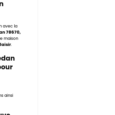
an
n avec la
an 78670,
ure maison
laisir
.
Médan
pour
s ainsi