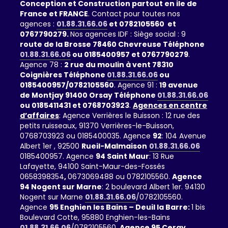
Conception et Construction partout en ile de
France et FRANCE
. Contact pour toutes nos
agences :
01.88.31.66.06
et 0782105560 et
0767790279.
Nos agences IDF : Siège social : 9
route de la Brosse 78460 Chevreuse Téléphone
01.88.31.66.06
ou 0185400957 et 0767790279
.
Agence 78 :
2 rue du moulin à vent 78310
Coignières Téléphone
01.88.31.66.06
ou
0185400957/0782105560
. Agence 91 :
19 avenue
de Montjay 91400 Orsay Téléphone
01.88.31.66.06
ou 0185411431 et 0768703923
.
Agences en centre
d’affaires
: Agence Verrières le Buisson : 12 rue des
petits ruisseaux, 91370 Verrières-le-Buisson,
0768703923 ou 0185400035. Agence
92
: 104 Avenue
Albert 1er , 92500
Rueil-Malmaison
01.88.31.66.06
0185400957. Agence
94 Saint Maur
: 13 Rue
Lafayette, 94100 Saint-Maur-des-Fossés
0658398354
,
0673069488 ou 0782105560.
Agence
94 Nogent sur Marne
: 2 boulevard Albert 1er. 94130
Nogent sur Marne
01.88.31.66.06
/0782105560.
Agence
95 Enghien les Bains – Deuil la Barre:
1 bis
Boulevard Cotte, 95880 Enghien-les-Bains
01.88.31.66.06
/0782105560.
Agence 95 Cergy