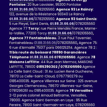
Pontoise:
20 Rue Lavoisier, 95300 Pontoise
01.88.31.66.06
/0782105560.
Agence 93 Le Raincy
:
122, avenue de la Résistance 93340 Le Raincy
01.88.31.66.06
/0782105560.
Agence 93 Saint Denis
:
5 rue Pleyel, Saint Denis,
01.88.31.66.06
/0782105560
Agence 77
Torcy:
rue Pierre Mendès France, Marne-
la-Vallée, 77200 Torcy
01.88.31.66.06
/0782105560
,
Agence 77 Fontainebleau.
3 rue Paul Tavernier,
Fontainebleau
01.88.31.66.06
/0782105560
,
Agence 75:
6 rue d’Armaillé 75017 paris 0661252114. Agence 78 2 :
11 bis route du boissard 78890 Garancières
Téléphone
01.88.31.66.06
0782105560
. Agence
78
Maisons Laffitte
: 44 Rue Jean Mermoz, MAISONS
LAFFITTE, 78600
0185390302 / 0782105560
.Agence
La Celle Saint Cloud : 31 Av. Lucien René Duchesne,
78170 La Celle-Saint-Cloud, 0767790279 ou
0185400035. Agence Villennes sur Seine : 325 avenue
Georges Clemenceau, 78670 Villennes-sur-Seine,
0781296261 ou 0185400035. Agence
78 Versailles
:
2-12 parvis colonel Arnaud Beltrame, Versailles,
78000. Agence Saint Germain en Laye : 95 Rue
Pereire, 78100 Saint-Germain-en-Laye, 0782105560