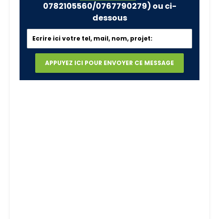
0782105560/0767790279)
ou ci-
dessous