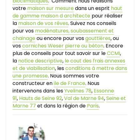
bioclimatiques
. Comment nous réalisons
votre
maison sur mesure
dans un esprit
haut
de gamme
maison d architecte
pour réaliser
la
maison de vos rêves
. Suivez nos conseils
pour vos
modénatures, soubassement et
chainage
ou encore pour vos
gouttières
, ou
vos
corniches Weser pierre ou béton
. Encore
plus de conseils pour tout savoir sur le
CCMI
,
la
notice descriptive
,
le cout des frais annexes
et de viabilisation
, les
conditions à mettre dans
une promesse
. Nous sommes votre
constructeur en
ile de France
. Nous
intervenons dans les
Yvelines 78
,
Essonne
91
,
Hauts de Seine 92
,
Val de Marne 94
,
Seine et
Marne 77
et dans la région de
Paris
.