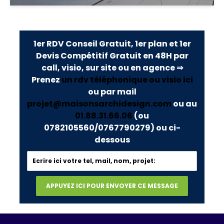
1er RDV Conseil Gratuit, 1er plan et 1er
Devis Compétitif Gratuit en 48H par
call, visio, sur site ou en agence ⇒
Prenez
un rdv téléphonique ou visio ici
ou par mail
projet@maisonsarchidesign.com
ou au
01.88.31.66.06
(ou
0782105560/0767790279)
ou ci-
dessous