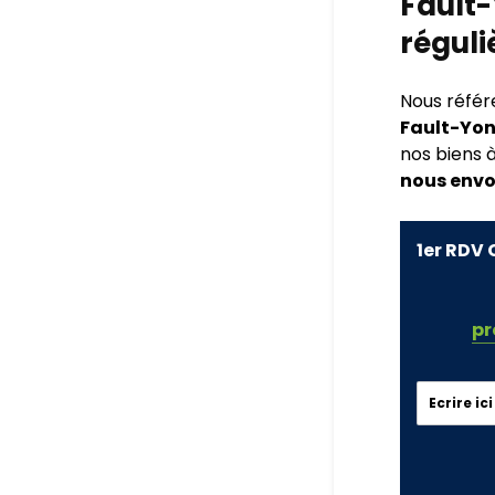
Fault-
régul
Nous réfé
Fault-Yon
nos biens à
nous envo
1er RDV 
pr