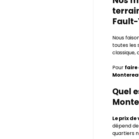
Nos ma
terrai
Fault-
Nous faiso
toutes les
classique, 
Pour
faire
Monterea
Quel e
Monte
Le prix d
dépend de p
quartiers 