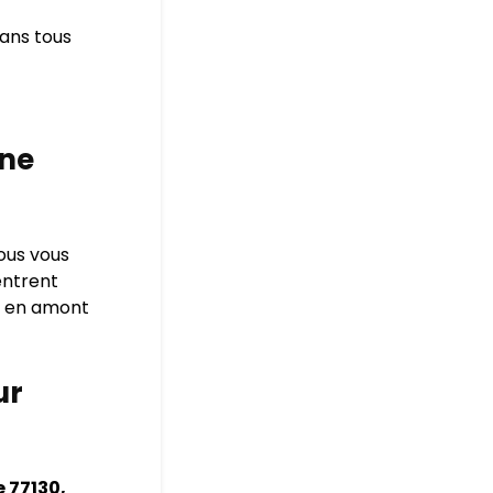
dans tous
nne
ous vous
entrent
me en amont
ur
 77130,