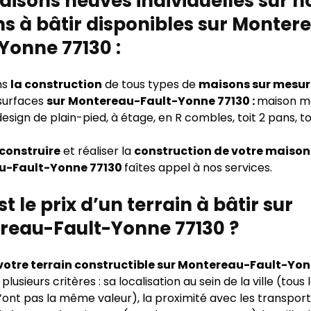
isons neuves individuelles sur n
ns à bâtir disponibles sur Monter
Yonne 77130 :
ns
la construction
de tous types de
maisons sur mesur
 surfaces
sur
Montereau-Fault-Yonne 77130 :
maison m
design de plain-pied, à étage, en R combles, toit 2 pans, 
 construire
et réaliser la
construction de votre maison
u-Fault-Yonne 77130
faîtes appel à nos services.
st le prix d’un terrain à bâtir sur
reau-Fault-Yonne 77130 ?
e votre terrain constructible sur Montereau-Fault-Yo
lusieurs critères : sa localisation au sein de la ville (tous 
n’ont pas la même valeur), la proximité avec les transport