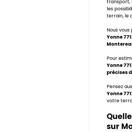
transport, 
les possibi
terrain, le
Nous vous 
Yonne 77
Montereau
Pour esti
Yonne 771
précises d
Pensez aus
Yonne 771
votre terra
Quelle
sur M