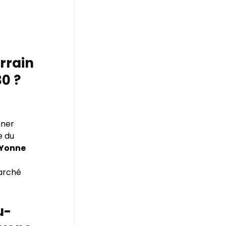
errain
0 ?
gner
e du
-Yonne
marché
u-