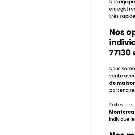
Nos équipes
enregistré
très rapide
Nos o
indivi
77130 
Nous sommes
vente avec
de maison
partenaire
Faites con
Monterea
individuelle