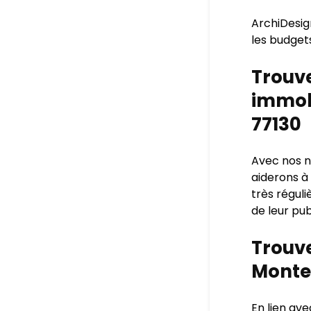
ArchiDesig
les budget
Trouve
immob
77130
Avec nos n
aiderons à
très régul
de leur pub
Trouve
Monte
En lien av