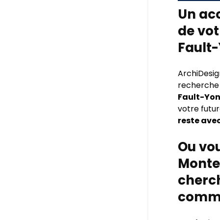
Un ac
de vot
Fault-
ArchiDesig
recherche d
Fault-Yon
votre futu
reste avec
Ou vou
Monte
cherch
comme