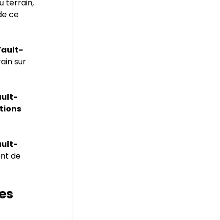
u terrain,
 de ce
ault-
ain sur
ult-
tions
ult-
nt de
les