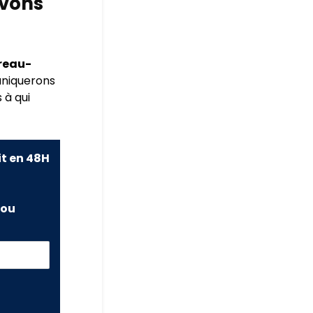
avons
ereau-
niquerons
 à qui
it en 48H
ou