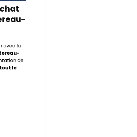
chat
tereau-
n avec la
tereau-
antation de
tout le