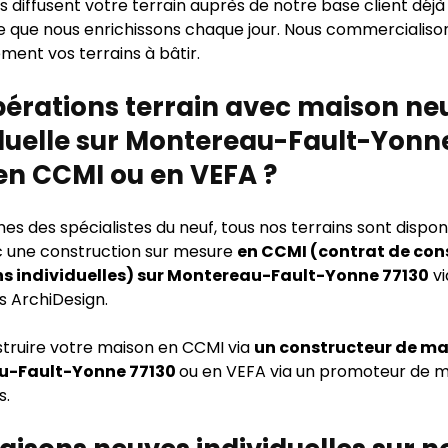
 diffusent votre terrain auprès de notre base client déjà
e que nous enrichissons chaque jour. Nous commercialison
ment vos terrains à bâtir.
pérations terrain avec maison ne
duelle sur Montereau-Fault-Yonn
en CCMI ou en VEFA ?
 des spécialistes du neuf, tous nos terrains sont disponi
 une construction sur mesure
en CCMI (contrat de con
s individuelles) sur Montereau-Fault-Yonne 77130
vi
s ArchiDesign.
struire votre maison en CCMI via
un constructeur de ma
u-Fault-Yonne 77130
ou en VEFA via un promoteur de 
s.