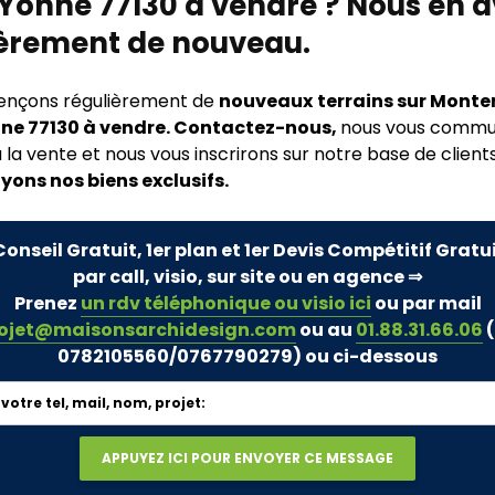
Yonne 77130 à vendre ? Nous en 
ièrement de nouveau.
rençons régulièrement de
nouveaux
terrains sur Mont
ne 77130 à vendre. Contactez-nous,
nous vous commu
 la vente et nous vous inscrirons sur notre base de clients
yons nos biens exclusifs.
Conseil Gratuit, 1er plan et 1er Devis Compétitif Gratu
par call, visio, sur site ou en agence ⇒
Prenez
un rdv téléphonique ou visio ici
ou par mail
ojet@maisonsarchidesign.com
ou au
01.88.31.66.06
(
0782105560/0767790279)
ou ci-dessous