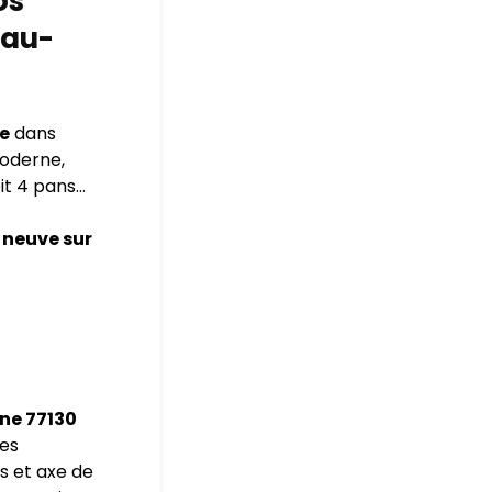
os
eau-
e
dans
oderne,
toit 4 pans…
 neuve sur
nne 77130
les
s et axe de