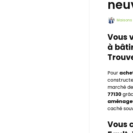
neu
Maisons 
Vous v
à bâti
Trouve
Pour
achet
constructe
marché d
77130
grâc
aménageu
caché souv
Vous c