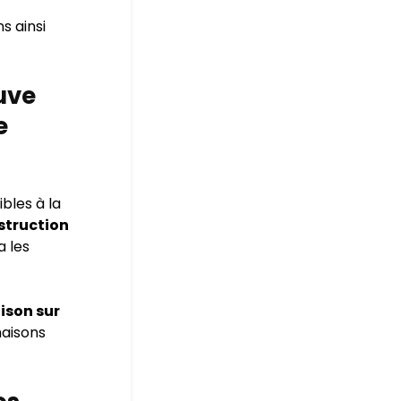
s ainsi
uve
e
bles à la
struction
a les
ison sur
maisons