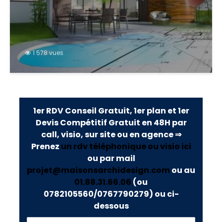
1 578 vues
1er RDV Conseil Gratuit, 1er plan et 1er
Devis Compétitif Gratuit en 48H par
call, visio, sur site ou en agence ⇒
Prenez
un rdv téléphonique ou visio ici
ou par mail
projet@maisonsarchidesign.com
ou au
01.88.31.66.06
(ou
0782105560/0767790279)
ou ci-
dessous