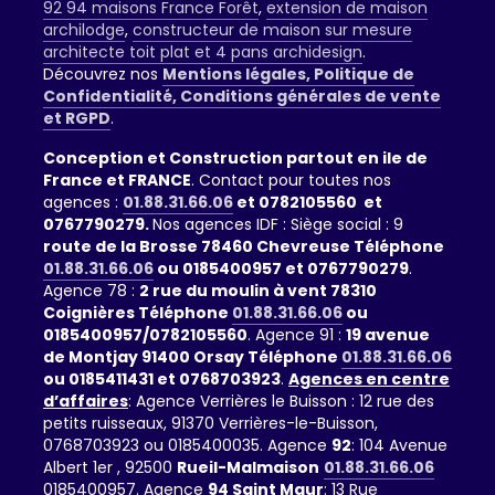
92 94 maisons France Forêt
,
extension de maison
archilodge
,
constructeur de maison sur mesure
architecte toit plat et 4 pans archidesign
.
Découvrez nos
Mentions légales, Politique de
Confidentialité, Conditions générales de vente
et RGPD
.
Conception et Construction partout en ile de
France et FRANCE
. Contact pour toutes nos
agences :
01.88.31.66.06
et 0782105560 et
0767790279.
Nos agences IDF : Siège social : 9
route de la Brosse 78460 Chevreuse Téléphone
01.88.31.66.06
ou 0185400957 et 0767790279
.
Agence 78 :
2 rue du moulin à vent 78310
Coignières Téléphone
01.88.31.66.06
ou
0185400957/0782105560
. Agence 91 :
19 avenue
de Montjay 91400 Orsay Téléphone
01.88.31.66.06
ou 0185411431 et 0768703923
.
Agences en centre
d’affaires
: Agence Verrières le Buisson : 12 rue des
petits ruisseaux, 91370 Verrières-le-Buisson,
0768703923 ou 0185400035. Agence
92
: 104 Avenue
Albert 1er , 92500
Rueil-Malmaison
01.88.31.66.06
0185400957. Agence
94 Saint Maur
: 13 Rue