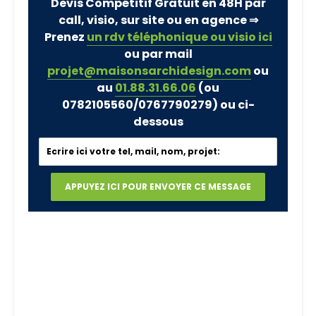
Devis Compétitif Gratuit en 48H par
call, visio, sur site ou en agence ⇒
Prenez
un rdv téléphonique ou visio ici
ou par mail
projet@maisonsarchidesign.com
ou
au
01.88.31.66.06
(ou
0782105560/0767790279)
ou ci-
dessous