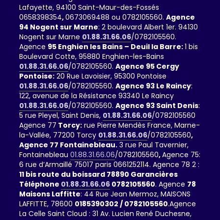
Lafayette, 94100 Saint-Maur-des-Fossés
0658398354
,
0673069488 ou 0782105560.
Agence
94 Nogent sur Marne
: 2 boulevard Albert 1er. 94130
Nogent sur Marne
01.88.31.66.06
/0782105560.
Agence
95 Enghien les Bains – Deuil la Barre:
1 bis
Boulevard Cotte, 95880 Enghien-les-Bains
01.88.31.66.06
/0782105560.
Agence 95 Cergy
Pontoise:
20 Rue Lavoisier, 95300 Pontoise
01.88.31.66.06
/0782105560.
Agence 93 Le Raincy
:
122, avenue de la Résistance 93340 Le Raincy
01.88.31.66.06
/0782105560.
Agence 93 Saint Denis
:
5 rue Pleyel, Saint Denis,
01.88.31.66.06
/0782105560
Agence 77
Torcy:
rue Pierre Mendès France, Marne-
la-Vallée, 77200 Torcy
01.88.31.66.06
/0782105560
,
Agence 77 Fontainebleau.
3 rue Paul Tavernier,
Fontainebleau
01.88.31.66.06
/0782105560
,
Agence 75:
6 rue d’Armaillé 75017 paris 0661252114. Agence 78 2 :
11 bis route du boissard 78890 Garancières
Téléphone
01.88.31.66.06
0782105560
. Agence
78
Maisons Laffitte
: 44 Rue Jean Mermoz, MAISONS
LAFFITTE, 78600
0185390302 / 0782105560
.Agence
La Celle Saint Cloud : 31 Av. Lucien René Duchesne,