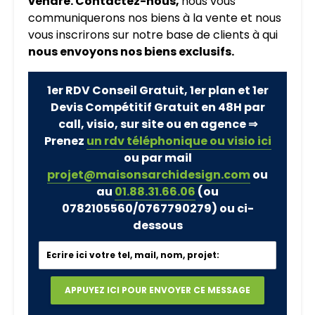
vendre. Contactez-nous,
nous vous
communiquerons nos biens à la vente et nous
vous inscrirons sur notre base de clients à qui
nous envoyons nos biens exclusifs.
1er RDV Conseil Gratuit, 1er plan et 1er
Devis Compétitif Gratuit en 48H par
call, visio, sur site ou en agence ⇒
Prenez
un rdv téléphonique ou visio ici
ou par mail
projet@maisonsarchidesign.com
ou
au
01.88.31.66.06
(ou
0782105560/0767790279)
ou ci-
dessous