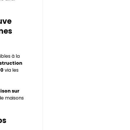
uve
gnes
bles à la
struction
00
via les
ison sur
de maisons
os