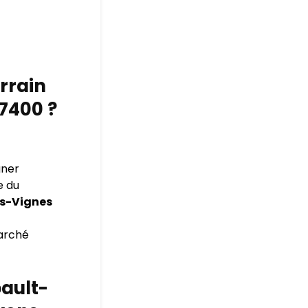
errain
77400 ?
gner
e du
es-Vignes
marché
bault-