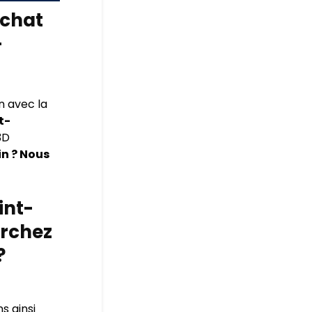
chat
-
n avec la
t-
3D
in ? Nous
int-
erchez
?
s ainsi