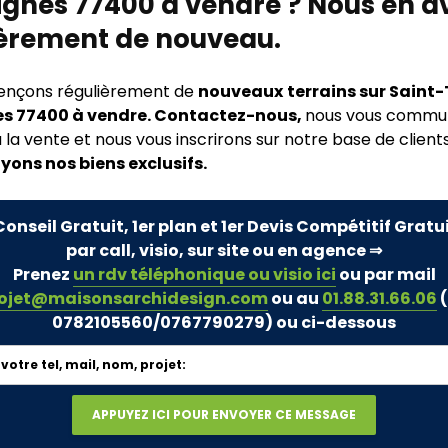
ignes 77400 à vendre ? Nous en a
ièrement de nouveau.
rençons régulièrement de
nouveaux
terrains sur Saint
s 77400 à vendre. Contactez-nous,
nous vous commu
 la vente et nous vous inscrirons sur notre base de clients
yons nos biens exclusifs.
Conseil Gratuit, 1er plan et 1er Devis Compétitif Gratu
par call, visio, sur site ou en agence ⇒
Prenez
un rdv téléphonique ou visio ici
ou par mail
ojet@maisonsarchidesign.com
ou au
01.88.31.66.06
(
0782105560/0767790279)
ou ci-dessous