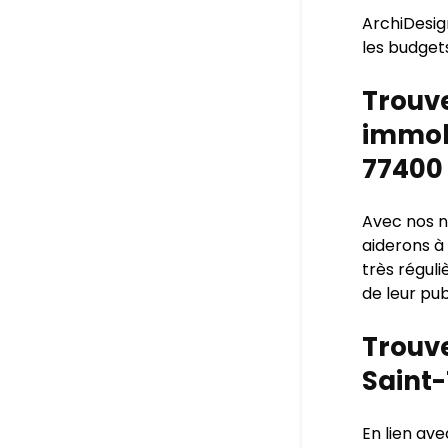
ArchiDesig
les budget
Trouve
immobi
77400
Avec nos n
aiderons à
très régul
de leur pub
Trouve
Saint
En lien av