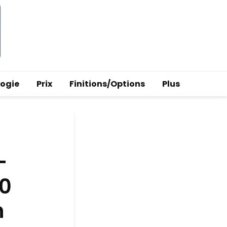
logie
Prix
Finitions/Options
Plus
-
00
n