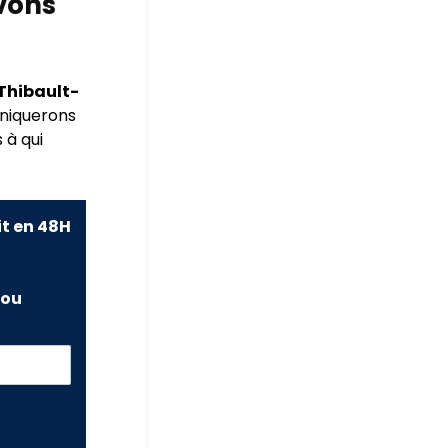
vons
-Thibault-
niquerons
 à qui
it en 48H
ou