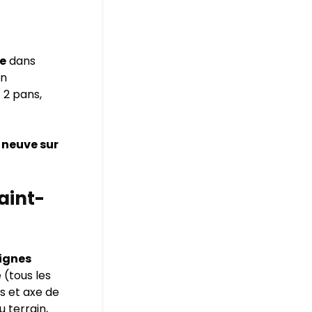
e
dans
on
 2 pans,
 neuve sur
Saint-
Vignes
e (tous les
s et axe de
u terrain,