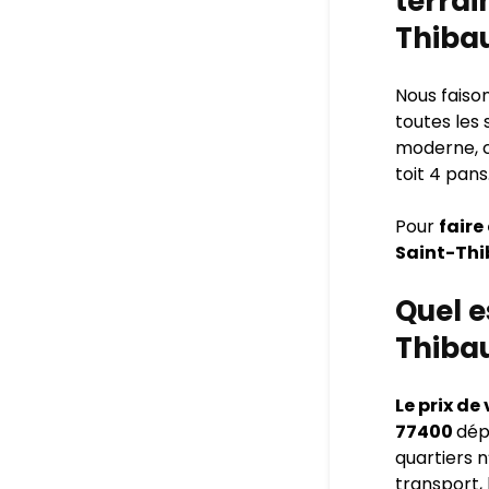
terrai
Thibau
Nous faiso
toutes les
moderne, cl
toit 4 pan
Pour
faire
Saint-Thi
Quel e
Thiba
Le prix de
77400
dépe
quartiers 
transport, 