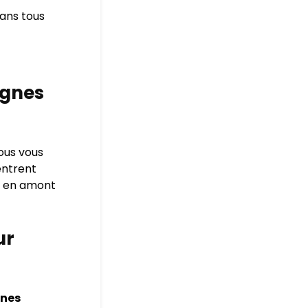
dans tous
ignes
ous vous
entrent
me en amont
ur
gnes