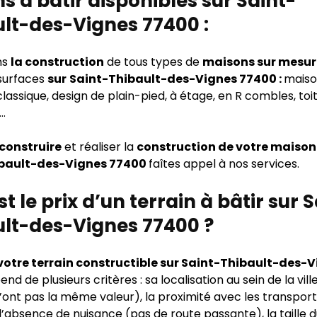
ns à bâtir disponibles sur Saint-
lt-des-Vignes 77400 :
ns
la construction
de tous types de
maisons sur mesur
 surfaces
sur
Saint-Thibault-des-Vignes 77400 :
mais
assique, design de plain-pied, à étage, en R combles, toit
s…
 construire
et réaliser la
construction de votre maison
bault-des-Vignes 77400
faîtes appel à nos services.
st le prix d’un terrain à bâtir sur 
ult-des-Vignes 77400 ?
 votre terrain constructible sur Saint-Thibault-des-
nd de plusieurs critères : sa localisation au sein de la vill
n’ont pas la même valeur), la proximité avec les transport
l’absence de nuisance (pas de route passante), la taille d