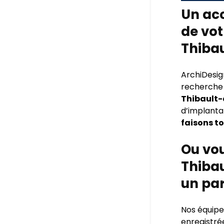
Un ac
de vot
Thiba
ArchiDesig
recherche d
Thibault-
d’implanta
faisons to
Ou vou
Thibau
un par
Nos équipes
enregistré