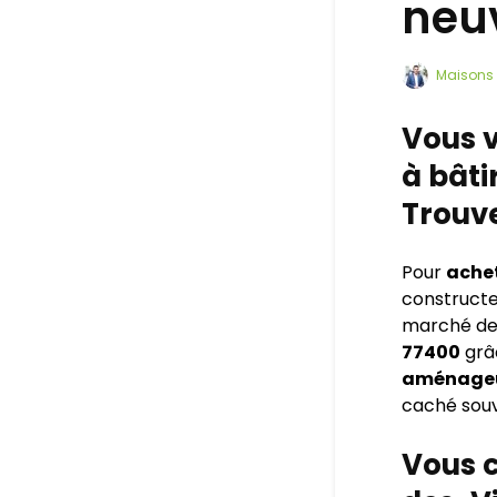
neu
Maisons 
Vous v
à bâti
Trouve
Pour
achet
constructe
marché d
77400
grâ
aménageu
caché souv
Vous c