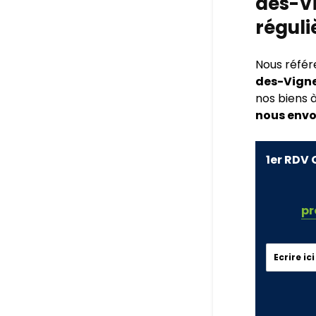
des-V
régul
Nous réfé
des-Vigne
nos biens à
nous envo
1er RDV 
pr