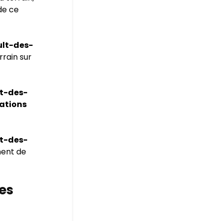
 de ce
ult-des-
rain sur
t-des-
mations
t-des-
ment de
les