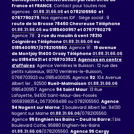
France et FRANCE
. Contact pour toutes nos
agences :
01.88.31.66.06
et 0782105560 et
0767790279.
Nos agences IDF : Siège social : 9
route de la Brosse 78460 Chevreuse Téléphone
01.88.31.66.06
ou 0185400957 et 0767790279
.
Agence 78 :
2 rue du moulin à vent 78310
Coignières Téléphone
01.88.31.66.06
ou
0185400957/0782105560
. Agence 91 :
19 avenue
de Montjay 91400 Orsay Téléphone
01.88.31.66.06
ou 0185411431 et 0768703923
.
Agences en centre
d’affaires
: Agence Verrières le Buisson : 12 rue des
petits ruisseaux, 91370 Verrières-le-Buisson,
0768703923 ou 0185400035. Agence
92
: 104 Avenue
Albert 1er , 92500
Rueil-Malmaison
01.88.31.66.06
0185400957. Agence
94 Saint Maur
: 13 Rue
Lafayette, 94100 Saint-Maur-des-Fossés
0658398354
,
0673069488 ou 0782105560.
Agence
94 Nogent sur Marne
: 2 boulevard Albert 1er. 94130
Nogent sur Marne
01.88.31.66.06
/0782105560.
Agence
95 Enghien les Bains – Deuil la Barre:
1 bis
Boulevard Cotte, 95880 Enghien-les-Bains
01.88.31.66.06
/0782105560.
Agence 95 Cergy