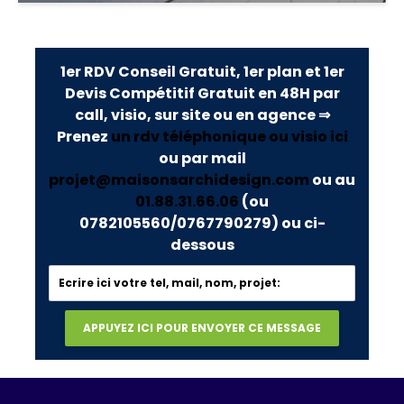
1er RDV Conseil Gratuit, 1er plan et 1er
Devis Compétitif Gratuit en 48H par
call, visio, sur site ou en agence ⇒
Prenez
un rdv téléphonique ou visio ici
ou par mail
projet@maisonsarchidesign.com
ou au
01.88.31.66.06
(ou
0782105560/0767790279)
ou ci-
dessous