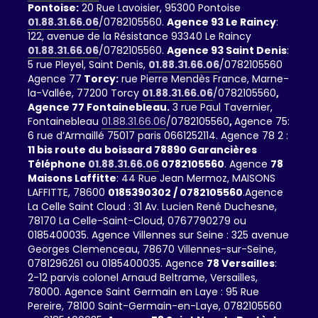
Pontoise:
20 Rue Lavoisier, 95300 Pontoise
01.88.31.66.06
/0782105560.
Agence 93 Le Raincy
:
122, avenue de la Résistance 93340 Le Raincy
01.88.31.66.06
/0782105560.
Agence 93 Saint Denis
:
5 rue Pleyel, Saint Denis,
01.88.31.66.06
/0782105560
Agence 77
Torcy:
rue Pierre Mendès France, Marne-
la-Vallée, 77200 Torcy
01.88.31.66.06
/0782105560
,
Agence 77 Fontainebleau.
3 rue Paul Tavernier,
Fontainebleau
01.88.31.66.06
/0782105560
,
Agence 75:
6 rue d’Armaillé 75017 paris 0661252114. Agence 78 2 :
11 bis route du boissard 78890 Garancières
Téléphone
01.88.31.66.06
0782105560
. Agence
78
Maisons Laffitte
: 44 Rue Jean Mermoz, MAISONS
LAFFITTE, 78600
0185390302 / 0782105560
.Agence
La Celle Saint Cloud : 31 Av. Lucien René Duchesne,
78170 La Celle-Saint-Cloud, 0767790279 ou
0185400035. Agence Villennes sur Seine : 325 avenue
Georges Clemenceau, 78670 Villennes-sur-Seine,
0781296261 ou 0185400035. Agence
78 Versailles
:
2-12 parvis colonel Arnaud Beltrame, Versailles,
78000. Agence Saint Germain en Laye : 95 Rue
Pereire, 78100 Saint-Germain-en-Laye, 0782105560