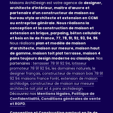
Maisons ArchiDesign est votre agence de
designer,
architecte d’intérieur, maitre d’œuvre et
partenaire d’un constructeur de maison ou
bureau style architecte et extension en CCMI
ou entreprise générale. Nous réalisons la
conception et la construction de maison et
extension en brique, parpaing, béton cellulaire
et bois en ile de France, 77, 78, 91, 92, 93, 94, 95
.
Nous réalisons
plan et modèle de maison
d’architecte, maison sur mesure, maison haut
de gamme, maison toit plat terrasse, maison 4
pans toujours design moderne ou classique
. Nos
partenaires :
terrassier 78 91 92 94
,
lotisseur
promoteur 78 91 92 94
,
les domaines naturels
,
le
designer français
,
constructeur de maison bois 78 91
92 94 maisons France Forêt
,
extension de maison
archilodge
,
constructeur de maison sur mesure
architecte toit plat et 4 pans archidesign
.
Découvrez nos
Mentions légales, Politique de
Confidentialité, Conditions générales de vente
et RGPD
.
Conception et Construction partout en ile de