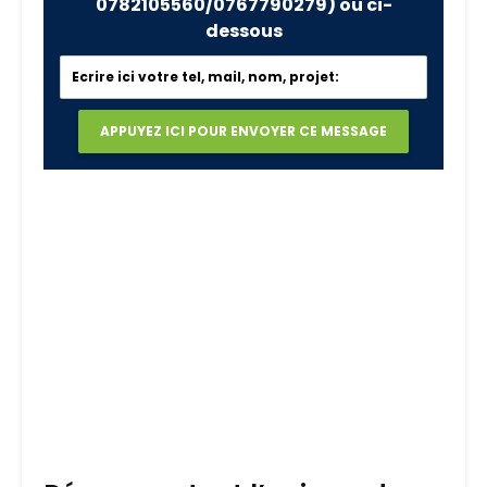
0782105560/0767790279)
ou ci-
dessous