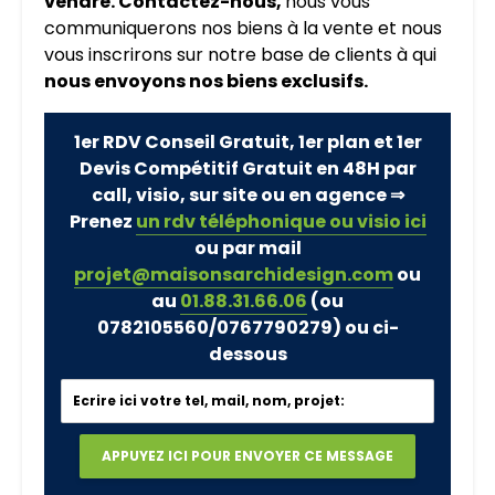
vendre. Contactez-nous,
nous vous
communiquerons nos biens à la vente et nous
vous inscrirons sur notre base de clients à qui
nous envoyons nos biens exclusifs.
1er RDV Conseil Gratuit, 1er plan et 1er
Devis Compétitif Gratuit en 48H par
call, visio, sur site ou en agence ⇒
Prenez
un rdv téléphonique ou visio ici
ou par mail
projet@maisonsarchidesign.com
ou
au
01.88.31.66.06
(ou
0782105560/0767790279)
ou ci-
dessous