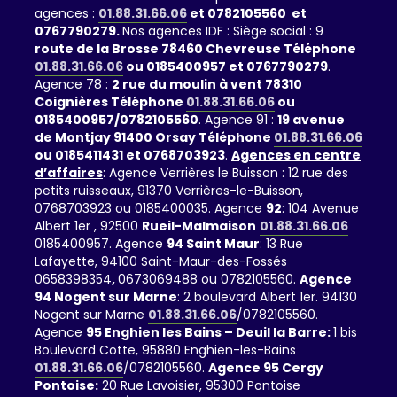
agences :
01.88.31.66.06
et 0782105560 et
0767790279.
Nos agences IDF : Siège social : 9
route de la Brosse 78460 Chevreuse Téléphone
01.88.31.66.06
ou 0185400957 et 0767790279
.
Agence 78 :
2 rue du moulin à vent 78310
Coignières Téléphone
01.88.31.66.06
ou
0185400957/0782105560
. Agence 91 :
19 avenue
de Montjay 91400 Orsay Téléphone
01.88.31.66.06
ou 0185411431 et 0768703923
.
Agences en centre
d’affaires
: Agence Verrières le Buisson : 12 rue des
petits ruisseaux, 91370 Verrières-le-Buisson,
0768703923 ou 0185400035. Agence
92
: 104 Avenue
Albert 1er , 92500
Rueil-Malmaison
01.88.31.66.06
0185400957. Agence
94 Saint Maur
: 13 Rue
Lafayette, 94100 Saint-Maur-des-Fossés
0658398354
,
0673069488 ou 0782105560.
Agence
94 Nogent sur Marne
: 2 boulevard Albert 1er. 94130
Nogent sur Marne
01.88.31.66.06
/0782105560.
Agence
95 Enghien les Bains – Deuil la Barre:
1 bis
Boulevard Cotte, 95880 Enghien-les-Bains
01.88.31.66.06
/0782105560.
Agence 95 Cergy
Pontoise:
20 Rue Lavoisier, 95300 Pontoise