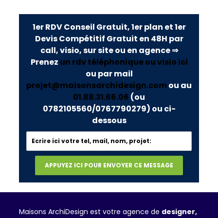
1er RDV Conseil Gratuit, 1er plan et 1er
Devis Compétitif Gratuit en 48H par
call, visio, sur site ou en agence ⇒
Prenez
un rdv téléphonique ou visio ici
ou par mail
projet@maisonsarchidesign.com
ou au
01.88.31.66.06
(ou
0782105560/0767790279)
ou ci-
dessous
Maisons ArchiDesign est votre agence de
designer,