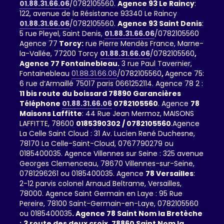
01.88.31.66.06
/0782105560.
Agence 93 Le Raincy
:
122, avenue de la Résistance 93340 Le Raincy
01.88.31.66.06
/0782105560.
Agence 93 Saint Denis
:
5 rue Pleyel, Saint Denis,
01.88.31.66.06
/0782105560
Agence 77
Torcy:
rue Pierre Mendès France, Marne-
la-Vallée, 77200 Torcy
01.88.31.66.06
/0782105560
,
Agence 77 Fontainebleau.
3 rue Paul Tavernier,
Fontainebleau
01.88.31.66.06
/0782105560
,
Agence 75:
6 rue d’Armaillé 75017 paris 0661252114. Agence 78 2 :
11 bis route du boissard 78890 Garancières
Téléphone
01.88.31.66.06
0782105560
. Agence
78
Maisons Laffitte
: 44 Rue Jean Mermoz, MAISONS
LAFFITTE, 78600
0185390302 / 0782105560
.Agence
La Celle Saint Cloud : 31 Av. Lucien René Duchesne,
78170 La Celle-Saint-Cloud, 0767790279 ou
0185400035. Agence Villennes sur Seine : 325 avenue
Georges Clemenceau, 78670 Villennes-sur-Seine,
0781296261 ou 0185400035. Agence
78 Versailles
:
2-12 parvis colonel Arnaud Beltrame, Versailles,
78000. Agence Saint Germain en Laye : 95 Rue
Pereire, 78100 Saint-Germain-en-Laye, 0782105560
ou 0185400035
. Agence 78 Saint Nom la Bretèche
:
3 route des deux croix, 78860 Saint Nom la