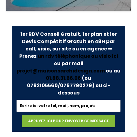
1er RDV Conseil Gratuit, 1er plan et 1er
Devis Compétitif Gratuit en 48H par
call, visio, sur site ou en agence ⇒
Prenez
un rdv téléphonique ou visio ici
ou par mail
projet@maisonsarchidesign.com
ou au
01.88.31.66.06
(ou
0782105560/0767790279)
ou ci-
dessous