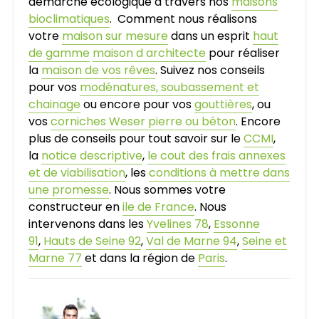
démarche écologique à travers nos
maisons
bioclimatiques
. Comment nous réalisons
votre
maison sur mesure
dans un esprit
haut
de gamme
maison d architecte
pour réaliser
la
maison de vos rêves
. Suivez nos conseils
pour vos
modénatures, soubassement et
chainage
ou encore pour vos
gouttières
, ou
vos
corniches Weser pierre ou béton
. Encore
plus de conseils pour tout savoir sur le
CCMI
,
la
notice descriptive
,
le cout des frais annexes
et de viabilisation
, les
conditions à mettre dans
une promesse
. Nous sommes votre
constructeur en
ile de France
. Nous
intervenons dans les
Yvelines 78
,
Essonne
91
,
Hauts de Seine 92
,
Val de Marne 94
,
Seine et
Marne 77
et dans la région de
Paris
.