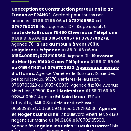
Conception et Construction partout en ile de
France et FRANCE
. Contact pour toutes nos
agences :
01.88.31.66.06
et 0782105560 et
0767790279.
Nos agences IDF : Siège social : 9
route de la Brosse 78460 Chevreuse Téléphone
01.88.31.66.06
ou 0185400957 et 0767790279
.
Agence 78 :
2 rue du moulin à vent 78310
Coignières Téléphone
01.88.31.66.06
ou
0185400957/0782105560
. Agence 91 :
19 avenue
de Montjay 91400 Orsay Téléphone
01.88.31.66.06
ou 0185411431 et 0768703923
.
Agences en centre
d’affaires
: Agence Verrières le Buisson : 12 rue des
petits ruisseaux, 91370 Verrières-le-Buisson,
0768703923 ou 0185400035. Agence
92
: 104 Avenue
Albert 1er , 92500
Rueil-Malmaison
01.88.31.66.06
0185400957. Agence
94 Saint Maur
: 13 Rue
Lafayette, 94100 Saint-Maur-des-Fossés
0658398354
,
0673069488 ou 0782105560.
Agence
94 Nogent sur Marne
: 2 boulevard Albert 1er. 94130
Nogent sur Marne
01.88.31.66.06
/0782105560.
Agence
95 Enghien les Bains – Deuil la Barre:
1 bis