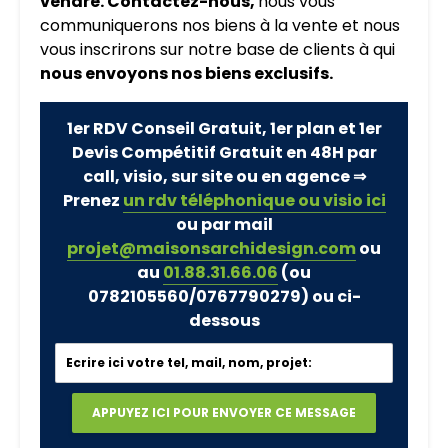
vendre. Contactez-nous,
nous vous
communiquerons nos biens à la vente et nous
vous inscrirons sur notre base de clients à qui
nous envoyons nos biens exclusifs.
1er RDV Conseil Gratuit, 1er plan et 1er
Devis Compétitif Gratuit en 48H par
call, visio, sur site ou en agence ⇒
Prenez
un rdv téléphonique ou visio ici
ou par mail
projet@maisonsarchidesign.com
ou
au
01.88.31.66.06
(ou
0782105560/0767790279)
ou ci-
dessous