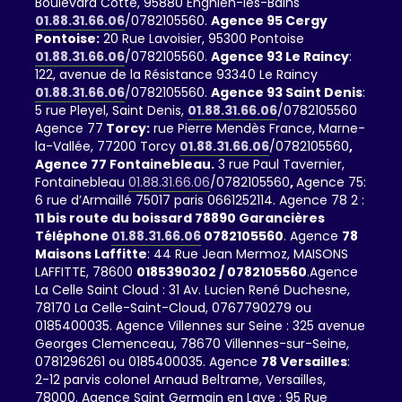
Boulevard Cotte, 95880 Enghien-les-Bains
01.88.31.66.06
/0782105560.
Agence 95 Cergy
Pontoise:
20 Rue Lavoisier, 95300 Pontoise
01.88.31.66.06
/0782105560.
Agence 93 Le Raincy
:
122, avenue de la Résistance 93340 Le Raincy
01.88.31.66.06
/0782105560.
Agence 93 Saint Denis
:
5 rue Pleyel, Saint Denis,
01.88.31.66.06
/0782105560
Agence 77
Torcy:
rue Pierre Mendès France, Marne-
la-Vallée, 77200 Torcy
01.88.31.66.06
/0782105560
,
Agence 77 Fontainebleau.
3 rue Paul Tavernier,
Fontainebleau
01.88.31.66.06
/0782105560
,
Agence 75:
6 rue d’Armaillé 75017 paris 0661252114. Agence 78 2 :
11 bis route du boissard 78890 Garancières
Téléphone
01.88.31.66.06
0782105560
. Agence
78
Maisons Laffitte
: 44 Rue Jean Mermoz, MAISONS
LAFFITTE, 78600
0185390302 / 0782105560
.Agence
La Celle Saint Cloud : 31 Av. Lucien René Duchesne,
78170 La Celle-Saint-Cloud, 0767790279 ou
0185400035. Agence Villennes sur Seine : 325 avenue
Georges Clemenceau, 78670 Villennes-sur-Seine,
0781296261 ou 0185400035. Agence
78 Versailles
:
2-12 parvis colonel Arnaud Beltrame, Versailles,
78000. Agence Saint Germain en Laye : 95 Rue