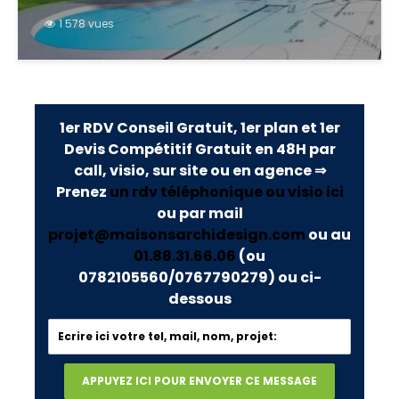
1 578 vues
1er RDV Conseil Gratuit, 1er plan et 1er
Devis Compétitif Gratuit en 48H par
call, visio, sur site ou en agence ⇒
Prenez
un rdv téléphonique ou visio ici
ou par mail
projet@maisonsarchidesign.com
ou au
01.88.31.66.06
(ou
0782105560/0767790279)
ou ci-
dessous