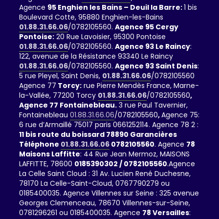
Agence
95 Enghien les Bains – Deuil la Barre:
1 bis
Boulevard Cotte, 95880 Enghien-les-Bains
01.88.31.66.06
/0782105560.
Agence 95 Cergy
Pontoise:
20 Rue Lavoisier, 95300 Pontoise
01.88.31.66.06
/0782105560.
Agence 93 Le Raincy
:
122, avenue de la Résistance 93340 Le Raincy
01.88.31.66.06
/0782105560.
Agence 93 Saint Denis
:
5 rue Pleyel, Saint Denis,
01.88.31.66.06
/0782105560
Agence 77
Torcy:
rue Pierre Mendès France, Marne-
la-Vallée, 77200 Torcy
01.88.31.66.06
/0782105560
,
Agence 77 Fontainebleau.
3 rue Paul Tavernier,
Fontainebleau
01.88.31.66.06
/0782105560
,
Agence 75:
6 rue d’Armaillé 75017 paris 0661252114. Agence 78 2 :
11 bis route du boissard 78890 Garancières
Téléphone
01.88.31.66.06
0782105560
. Agence
78
Maisons Laffitte
: 44 Rue Jean Mermoz, MAISONS
LAFFITTE, 78600
0185390302 / 0782105560
.Agence
La Celle Saint Cloud : 31 Av. Lucien René Duchesne,
78170 La Celle-Saint-Cloud, 0767790279 ou
0185400035. Agence Villennes sur Seine : 325 avenue
Georges Clemenceau, 78670 Villennes-sur-Seine,
0781296261 ou 0185400035. Agence
78 Versailles
: