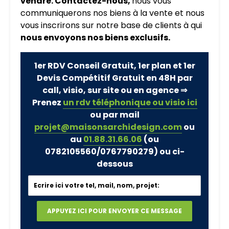
vendre. Contactez-nous,
nous vous
communiquerons nos biens à la vente et nous
vous inscrirons sur notre base de clients à qui
nous envoyons nos biens exclusifs.
1er RDV Conseil Gratuit, 1er plan et 1er
Devis Compétitif Gratuit en 48H par
call, visio, sur site ou en agence ⇒
Prenez
un rdv téléphonique ou visio ici
ou par mail
projet@maisonsarchidesign.com
ou
au
01.88.31.66.06
(ou
0782105560/0767790279)
ou ci-
dessous