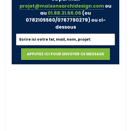
projet@maisonsarchidesign.com
ou
au
01.88.31.66.06
(ou
0782105560/0767790279)
ou ci-
dessous