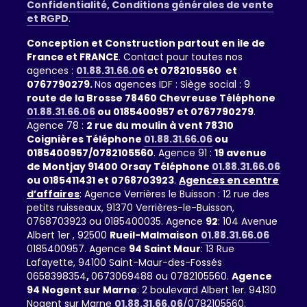
Confidentialité, Conditions générales de vente
et RGPD
.
Conception et Construction partout en ile de
France et FRANCE
. Contact pour toutes nos
agences :
01.88.31.66.06
et 0782105560 et
0767790279.
Nos agences IDF : Siège social : 9
route de la Brosse 78460 Chevreuse Téléphone
01.88.31.66.06
ou 0185400957 et 0767790279
.
Agence 78 :
2 rue du moulin à vent 78310
Coignières Téléphone
01.88.31.66.06
ou
0185400957/0782105560
. Agence 91 :
19 avenue
de Montjay 91400 Orsay Téléphone
01.88.31.66.06
ou 0185411431 et 0768703923
.
Agences en centre
d’affaires
: Agence Verrières le Buisson : 12 rue des
petits ruisseaux, 91370 Verrières-le-Buisson,
0768703923 ou 0185400035. Agence
92
: 104 Avenue
Albert 1er , 92500
Rueil-Malmaison
01.88.31.66.06
0185400957. Agence
94 Saint Maur
: 13 Rue
Lafayette, 94100 Saint-Maur-des-Fossés
0658398354
,
0673069488 ou 0782105560.
Agence
94 Nogent sur Marne
: 2 boulevard Albert 1er. 94130
Nogent sur Marne
01.88.31.66.06
/0782105560.