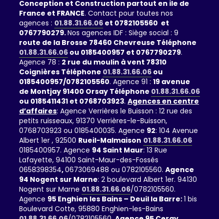
Conception et Construction partout en ile de
France et FRANCE
. Contact pour toutes nos
agences :
01.88.31.66.06
et 0782105560 et
0767790279.
Nos agences IDF : Siège social : 9
route de la Brosse 78460 Chevreuse Téléphone
01.88.31.66.06
ou 0185400957 et 0767790279
.
Agence 78 :
2 rue du moulin à vent 78310
Coignières Téléphone
01.88.31.66.06
ou
0185400957/0782105560
. Agence 91 :
19 avenue
de Montjay 91400 Orsay Téléphone
01.88.31.66.06
ou 0185411431 et 0768703923
.
Agences en centre
d’affaires
: Agence Verrières le Buisson : 12 rue des
petits ruisseaux, 91370 Verrières-le-Buisson,
0768703923 ou 0185400035. Agence
92
: 104 Avenue
Albert 1er , 92500
Rueil-Malmaison
01.88.31.66.06
0185400957. Agence
94 Saint Maur
: 13 Rue
Lafayette, 94100 Saint-Maur-des-Fossés
0658398354
,
0673069488 ou 0782105560.
Agence
94 Nogent sur Marne
: 2 boulevard Albert 1er. 94130
Nogent sur Marne
01.88.31.66.06
/0782105560.
Agence
95 Enghien les Bains – Deuil la Barre:
1 bis
Boulevard Cotte, 95880 Enghien-les-Bains
01.88.31.66.06
/0782105560.
Agence 95 Cergy