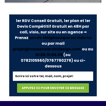
1er RDV Conseil Gratuit, 1er plan et 1er
Devis Compétitif Gratuit en 48H par
call, visio, sur site ou en agence ⇒
Prenez
un rdv téléphonique ou visio ici
ou par mail
projet@maisonsarchidesign.com
ou au
01.88.31.66.06
(ou
0782105560/0767790279)
ou ci-
dessous