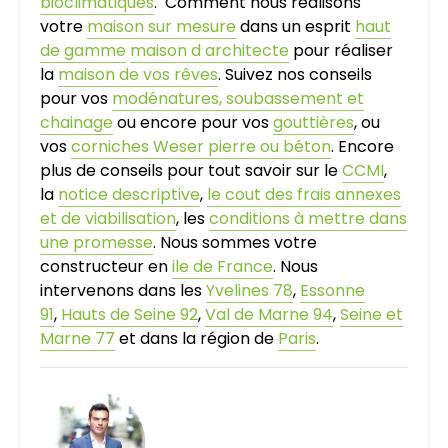
bioclimatiques
. Comment nous réalisons
votre
maison sur mesure
dans un esprit
haut
de gamme
maison d architecte
pour réaliser
la
maison de vos rêves
. Suivez nos conseils
pour vos
modénatures, soubassement et
chainage
ou encore pour vos
gouttières
, ou
vos
corniches Weser pierre ou béton
. Encore
plus de conseils pour tout savoir sur le
CCMI
,
la
notice descriptive
,
le cout des frais annexes
et de viabilisation
, les
conditions à mettre dans
une promesse
. Nous sommes votre
constructeur en
ile de France
. Nous
intervenons dans les
Yvelines 78
,
Essonne
91
,
Hauts de Seine 92
,
Val de Marne 94
,
Seine et
Marne 77
et dans la région de
Paris
.