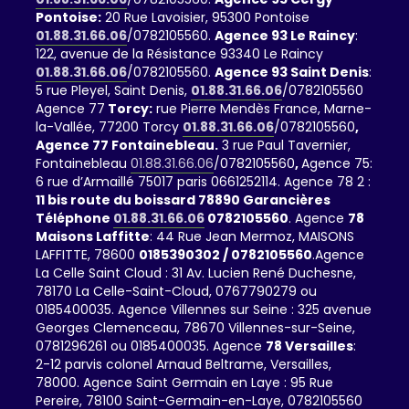
Pontoise:
20 Rue Lavoisier, 95300 Pontoise
01.88.31.66.06
/0782105560.
Agence 93 Le Raincy
:
122, avenue de la Résistance 93340 Le Raincy
01.88.31.66.06
/0782105560.
Agence 93 Saint Denis
:
5 rue Pleyel, Saint Denis,
01.88.31.66.06
/0782105560
Agence 77
Torcy:
rue Pierre Mendès France, Marne-
la-Vallée, 77200 Torcy
01.88.31.66.06
/0782105560
,
Agence 77 Fontainebleau.
3 rue Paul Tavernier,
Fontainebleau
01.88.31.66.06
/0782105560
,
Agence 75:
6 rue d’Armaillé 75017 paris 0661252114. Agence 78 2 :
11 bis route du boissard 78890 Garancières
Téléphone
01.88.31.66.06
0782105560
. Agence
78
Maisons Laffitte
: 44 Rue Jean Mermoz, MAISONS
LAFFITTE, 78600
0185390302 / 0782105560
.Agence
La Celle Saint Cloud : 31 Av. Lucien René Duchesne,
78170 La Celle-Saint-Cloud, 0767790279 ou
0185400035. Agence Villennes sur Seine : 325 avenue
Georges Clemenceau, 78670 Villennes-sur-Seine,
0781296261 ou 0185400035. Agence
78 Versailles
:
2-12 parvis colonel Arnaud Beltrame, Versailles,
78000. Agence Saint Germain en Laye : 95 Rue
Pereire, 78100 Saint-Germain-en-Laye, 0782105560