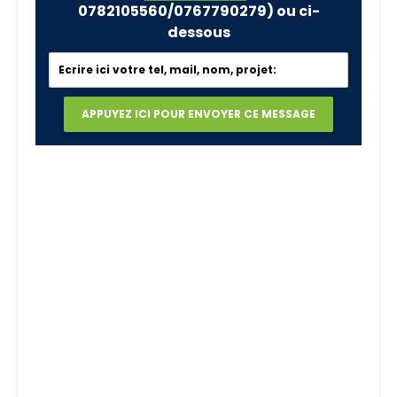
0782105560/0767790279)
ou ci-
dessous