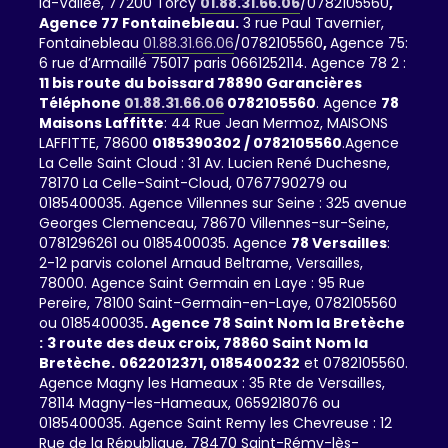
la-Vallée, 77200 Torcy
01.88.31.66.06
/0782105560
,
Agence 77 Fontainebleau.
3 rue Paul Tavernier,
Fontainebleau
01.88.31.66.06
/0782105560
,
Agence 75:
6 rue d’Armaillé 75017 paris 0661252114. Agence 78 2 :
11 bis route du boissard 78890 Garancières
Téléphone
01.88.31.66.06
0782105560
. Agence
78
Maisons Laffitte
: 44 Rue Jean Mermoz, MAISONS
LAFFITTE, 78600
0185390302 / 0782105560
.Agence
La Celle Saint Cloud : 31 Av. Lucien René Duchesne,
78170 La Celle-Saint-Cloud, 0767790279 ou
0185400035. Agence Villennes sur Seine : 325 avenue
Georges Clemenceau, 78670 Villennes-sur-Seine,
0781296261 ou 0185400035. Agence
78 Versailles
:
2-12 parvis colonel Arnaud Beltrame, Versailles,
78000. Agence Saint Germain en Laye : 95 Rue
Pereire, 78100 Saint-Germain-en-Laye, 0782105560
ou 0185400035
. Agence 78 Saint Nom la Bretèche
:
3 route des deux croix, 78860 Saint Nom la
Bretèche.
0622012371,
0185400232
et 0782105560.
Agence Magny les Hameaux : 35 Rte de Versailles,
78114 Magny-les-Hameaux, 0659218076 ou
0185400035. Agence Saint Remy les Chevreuse : 12
Rue de la République, 78470 Saint-Rémy-lès-