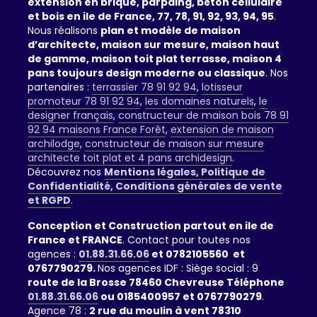
extension en brique, parpaing, béton cellulaire
et bois en ile de France, 77, 78, 91, 92, 93, 94, 95
.
Nous réalisons
plan et modèle de maison
d’architecte, maison sur mesure, maison haut
de gamme, maison toit plat terrasse, maison 4
pans toujours design moderne ou classique
. Nos
partenaires :
terrassier 78 91 92 94
,
lotisseur
promoteur 78 91 92 94
,
les domaines naturels
,
le
designer français
,
constructeur de maison bois 78 91
92 94 maisons France Forêt
,
extension de maison
archilodge
,
constructeur de maison sur mesure
architecte toit plat et 4 pans archidesign
.
Découvrez nos
Mentions légales, Politique de
Confidentialité, Conditions générales de vente
et RGPD
.
Conception et Construction partout en ile de
France et FRANCE
. Contact pour toutes nos
agences :
01.88.31.66.06
et 0782105560 et
0767790279.
Nos agences IDF : Siège social : 9
route de la Brosse 78460 Chevreuse Téléphone
01.88.31.66.06
ou 0185400957 et 0767790279
.
Agence 78 :
2 rue du moulin à vent 78310