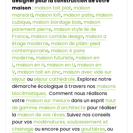
designer pour la construction de votre
maison
:
maison toit plat
,
maison
mansard
,
maison loft
,
maison patio
,
maison
cubique
,
maison bardage bois
,
maison
parement pierre
,
maison style ile de
France
,
maison comble design
,
maison a
étage moderne
,
maison de plain-pied
contemporaine
,
maison 4 pans
moderne
,
maison futuriste
,
maison en
L
,
maison en H
,
maison en U
,
maison en
V
,
maison toit en zinc
,
maison avec vide sur
séjour
ou
séjour cathédrale
. Explorez notre
démarche écologique à travers nos
maisons
bioclimatiques
. Comment nous réalisons
votre
maison sur mesure
dans un esprit
haut
de gamme
maison d architecte
pour réaliser
la
maison de vos rêves
. Suivez nos conseils
pour vos
modénatures, soubassement et
chainage
ou encore pour vos
gouttières
, ou