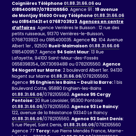
Coignières Téléphone
01.88.31.66.06
ou
0185400957/0782105560
. Agence 91 :
19 avenue
de Montjay 91400 Orsay Téléphone
01.88.31.66.06
ou 0185411431 et 0768703923
.
Agences en centre
d’affaires
: Agence Verrières le Buisson : 12 rue des
petits ruisseaux, 91370 Verrières-le-Buisson,
0768703923 ou 0185400035. Agence
92
: 104 Avenue
Albert 1er , 92500
Rueil-Malmaison
01.88.31.66.06
0185400957. Agence
94 Saint Maur
: 13 Rue
Lafayette, 94100 Saint-Maur-des-Fossés
0658398354
,
0673069488 ou 0782105560.
Agence
94 Nogent sur Marne
: 2 boulevard Albert 1er. 94130
Nogent sur Marne
01.88.31.66.06
/0782105560.
Agence
95 Enghien les Bains – Deuil la Barre:
1 bis
Boulevard Cotte, 95880 Enghien-les-Bains
01.88.31.66.06
/0782105560.
Agence 95 Cergy
Pontoise:
20 Rue Lavoisier, 95300 Pontoise
01.88.31.66.06
/0782105560.
Agence 93 Le Raincy
:
122, avenue de la Résistance 93340 Le Raincy
01.88.31.66.06
/0782105560.
Agence 93 Saint Denis
:
5 rue Pleyel, Saint Denis,
01.88.31.66.06
/0782105560
Agence 77
Torcy:
rue Pierre Mendès France, Marne-