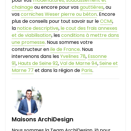
pour vos
modénatures, soubassement et
chainage
ou encore pour vos
gouttières
, ou
vos
corniches Weser pierre ou béton
. Encore
plus de conseils pour tout savoir sur le
CCMI
,
la
notice descriptive
,
le cout des frais annexes
et de viabilisation
, les
conditions à mettre dans
une promesse
. Nous sommes votre
constructeur en
ile de France
. Nous
intervenons dans les
Yvelines 78
,
Essonne
91
,
Hauts de Seine 92
,
Val de Marne 94
,
Seine et
Marne 77
et dans la région de
Paris
.
Maisons ArchiDesign
Nous sommes la Team ArchiDesign, là pour