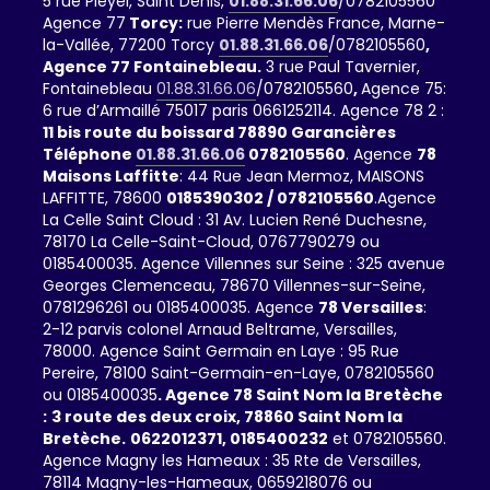
5 rue Pleyel, Saint Denis,
01.88.31.66.06
/0782105560
Agence 77
Torcy:
rue Pierre Mendès France, Marne-
la-Vallée, 77200 Torcy
01.88.31.66.06
/0782105560
,
Agence 77 Fontainebleau.
3 rue Paul Tavernier,
Fontainebleau
01.88.31.66.06
/0782105560
,
Agence 75:
6 rue d’Armaillé 75017 paris 0661252114. Agence 78 2 :
11 bis route du boissard 78890 Garancières
Téléphone
01.88.31.66.06
0782105560
. Agence
78
Maisons Laffitte
: 44 Rue Jean Mermoz, MAISONS
LAFFITTE, 78600
0185390302 / 0782105560
.Agence
La Celle Saint Cloud : 31 Av. Lucien René Duchesne,
78170 La Celle-Saint-Cloud, 0767790279 ou
0185400035. Agence Villennes sur Seine : 325 avenue
Georges Clemenceau, 78670 Villennes-sur-Seine,
0781296261 ou 0185400035. Agence
78 Versailles
:
2-12 parvis colonel Arnaud Beltrame, Versailles,
78000. Agence Saint Germain en Laye : 95 Rue
Pereire, 78100 Saint-Germain-en-Laye, 0782105560
ou 0185400035
. Agence 78 Saint Nom la Bretèche
:
3 route des deux croix, 78860 Saint Nom la
Bretèche.
0622012371,
0185400232
et 0782105560.
Agence Magny les Hameaux : 35 Rte de Versailles,
78114 Magny-les-Hameaux, 0659218076 ou