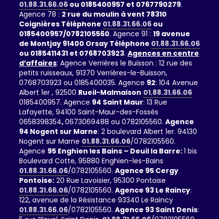
01.88.31.66.06
ou 0185400957 et 0767790279
.
Agence 78 :
2 rue du moulin à vent 78310
Coignières Téléphone
01.88.31.66.06
ou
0185400957/0782105560
. Agence 91 :
19 avenue
de Montjay 91400 Orsay Téléphone
01.88.31.66.06
ou 0185411431 et 0768703923
.
Agences en centre
d’affaires
: Agence Verrières le Buisson : 12 rue des
petits ruisseaux, 91370 Verrières-le-Buisson,
0768703923 ou 0185400035. Agence
92
: 104 Avenue
Albert 1er , 92500
Rueil-Malmaison
01.88.31.66.06
0185400957. Agence
94 Saint Maur
: 13 Rue
Lafayette, 94100 Saint-Maur-des-Fossés
0658398354
,
0673069488 ou 0782105560.
Agence
94 Nogent sur Marne
: 2 boulevard Albert 1er. 94130
Nogent sur Marne
01.88.31.66.06
/0782105560.
Agence
95 Enghien les Bains – Deuil la Barre:
1 bis
Boulevard Cotte, 95880 Enghien-les-Bains
01.88.31.66.06
/0782105560.
Agence 95 Cergy
Pontoise:
20 Rue Lavoisier, 95300 Pontoise
01.88.31.66.06
/0782105560.
Agence 93 Le Raincy
:
122, avenue de la Résistance 93340 Le Raincy
01.88.31.66.06
/0782105560.
Agence 93 Saint Denis
: