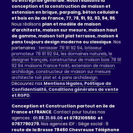
ou entreprise générale. Nous réalisons la
conception et la construction de maison et
extension en brique, parpaing, béton cellulaire
et bois en ile de France, 77, 78, 91, 92, 93, 94, 95
.
Nous réalisons
plan et modèle de maison
d’architecte, maison sur mesure, maison haut
de gamme, maison toit plat terrasse, maison 4
pans toujours design moderne ou classique
. Nos
partenaires :
terrassier 78 91 92 94
,
lotisseur
promoteur 78 91 92 94
,
les domaines naturels
,
le
designer français
,
constructeur de maison bois 78 91
92 94 maisons France Forêt
,
extension de maison
archilodge
,
constructeur de maison sur mesure
architecte toit plat et 4 pans archidesign
.
Découvrez nos
Mentions légales, Politique de
Confidentialité, Conditions générales de vente
et RGPD
.
Conception et Construction partout en ile de
France et FRANCE
. Contact pour toutes nos
agences :
01.88.31.66.06
et 0782105560 et
0767790279.
Nos agences IDF : Siège social : 9
route de la Brosse 78460 Chevreuse Téléphone