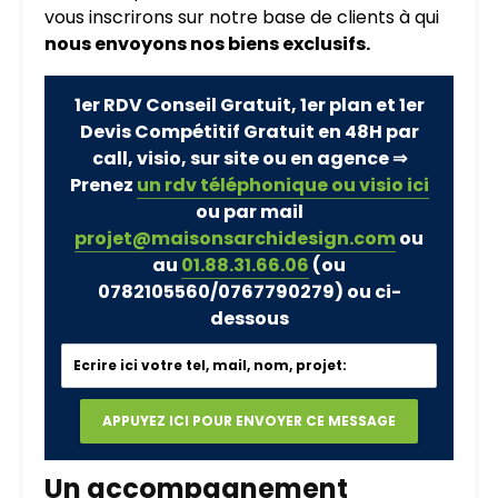
vous inscrirons sur notre base de clients à qui
nous envoyons nos biens exclusifs.
1er RDV Conseil Gratuit, 1er plan et 1er
Devis Compétitif Gratuit en 48H par
call, visio, sur site ou en agence ⇒
Prenez
un rdv téléphonique ou visio ici
ou par mail
projet@maisonsarchidesign.com
ou
au
01.88.31.66.06
(ou
0782105560/0767790279)
ou ci-
dessous
Un accompagnement