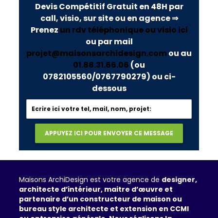
Devis Compétitif Gratuit en 48H par
call, visio, sur site ou en agence ⇒
Prenez
un rdv téléphonique ou visio ici
ou par mail
projet@maisonsarchidesign.com
ou au
01.88.31.66.06
(ou
0782105560/0767790279)
ou ci-
dessous
Maisons ArchiDesign est votre agence de
designer,
architecte d’intérieur, maitre d’œuvre et
partenaire d’un constructeur de maison ou
bureau style architecte et extension en CCMI